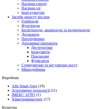
Насіння гороху
Насіння сої
Інші культури
Засоби захисту рослин
Гербіциди
Фунгіциди
Інсектициди, акарициди та родентициди
Десиканти
Протруйники
Допоміжні препарати
Деструктори
Інокулянти
Прилипачі
Фуміганти
Стимулятори та регулятори росту
Мікродобрива
Виробник
Alfa Smart Agro
(19)
Агрохімічні технології
(11)
ІМЕКС АГРО
(1)
Хімагромаркетинг
(17)
Культура