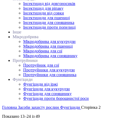
Інсектицид від довгоносиків
Інсектицид для ріпаку
Інсектициди від совки
Інсектициди для пшениці
Інсектициди для соняшника
Інсектициди проти попелиці
Інше
Мікродобрива
Мікродобрива для кукурудзи
Мікродобрива для пшениці
Мікродобрива для сої
Мікродобрива для соняшнику
Протруйники
Протруйник для сої
Протруйники для кукурудзи
Протруйники для соняшника
Фунгіциди
Фунгіциди від іржі
Фунгіциди для кукурудзи
Фунгіциди для соняшнику
Фунгіциди проти борошнистої роси
Головна
Засоби захисту рослин
Фунгіциди
Сторінка 2
Показано 13–24 із 49