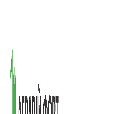
08601, Київська обл., М Васильків, вул. Головачова 1Б, офіс 1
(097) 171-73-50
(050) 586-76-20