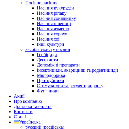
Посівне насіння
Насіння кукурудзи
Насіння ріпаку
Насіння соняшнику
Насіння пшениці
Насіння ячменю
Насіння гороху
Насіння сої
Інші культури
Засоби захисту рослин
Гербіциди
Десиканти
Допоміжні препарати
Інсектициди, акарициди та родентициди
Мікродобрива
Протруйники
Стимулятори та регулятори росту
Фунгіциди
Акції
Про компанію
Доставка та оплата
Контакти
Статті
Українська
русский
(
російська
)