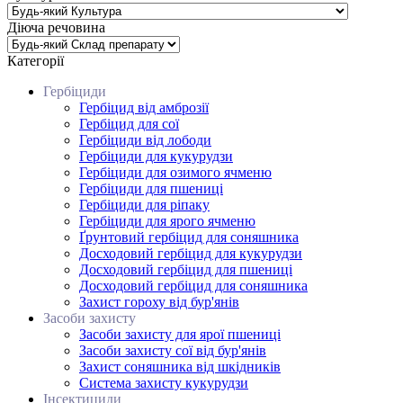
Діюча речовина
Категорії
Гербіциди
Гербіцид від амброзії
Гербіцид для сої
Гербіциди від лободи
Гербіциди для кукурудзи
Гербіциди для озимого ячменю
Гербіциди для пшениці
Гербіциди для ріпаку
Гербіциди для ярого ячменю
Ґрунтовий гербіцид для соняшника
Досходовий гербіцид для кукурудзи
Досходовий гербіцид для пшениці
Досходовий гербіцид для соняшника
Захист гороху від бур'янів
Засоби захисту
Засоби захисту для ярої пшениці
Засоби захисту сої від бур'янів
Захист соняшника від шкідників
Система захисту кукурудзи
Інсектициди