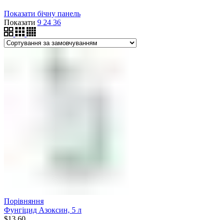
Показати бічну панель
Показати
9
24
36
Порівняння
Фунгіцид Азоксин, 5 л
$
13.60