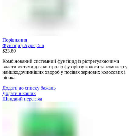
Порівняння
Фунгіцид Ауріс, 5 л
$
23.80
Комбінований системний фунгіцид із рістрегулюючими
властивостями для контролю фузаріозу колоса та комплексу
найшкодочинніших хвороб у посівах зернових колосових і
ріпака
Додати до списку бажань
Додати в кошик
Швидкий перегляд