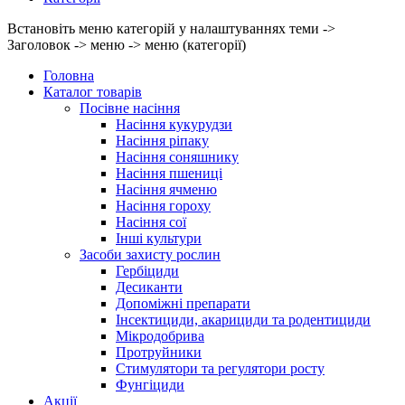
Встановіть меню категорій у налаштуваннях теми ->
Заголовок -> меню -> меню (категорії)
Головна
Каталог товарів
Посівне насіння
Насіння кукурудзи
Насіння ріпаку
Насіння соняшнику
Насіння пшениці
Насіння ячменю
Насіння гороху
Насіння сої
Інші культури
Засоби захисту рослин
Гербіциди
Десиканти
Допоміжні препарати
Інсектициди, акарициди та родентициди
Мікродобрива
Протруйники
Стимулятори та регулятори росту
Фунгіциди
Акції