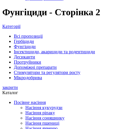
Фунгіциди - Сторінка 2
Категорії
Всі
пропозиції
Гербіциди
Фунгіциди
Інсектициди, акарициди та родентициди
Десиканти
Протруйники
Допоміжні препарати
Стимулятори та регулятори росту
Мікродобрива
закрити
Каталог
Посівне насіння
Насіння кукурудзи
Насіння ріпаку
Насіння соняшнику
Насіння пшениці
Насіння ячменю