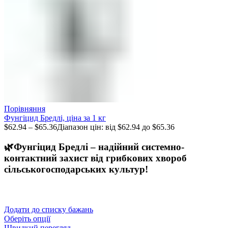
Порівняння
Фунгіцид Бредлі, ціна за 1 кг
$
62.94
–
$
65.36
Діапазон цін: від $62.94 до $65.36
🌿Фунгіцид
Бредлі
– надійний системно-
контактний захист від грибкових хвороб
сільськогосподарських культур!
Додати до списку бажань
Оберіть опції
Швидкий перегляд