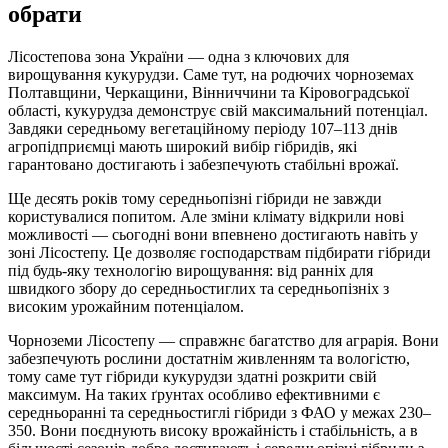
обрати
Лісостепова зона України — одна з ключових для
вирощування кукурудзи. Саме тут, на родючих чорноземах
Полтавщини, Черкащини, Вінниччини та Кіровоградської
області, кукурудза демонструє свій максимальний потенціал.
Завдяки середньому вегетаційному періоду 107–113 днів
агропідприємці мають широкий вибір гібридів, які
гарантовано достигають і забезпечують стабільні врожаї.
Ще десять років тому середньопізні гібриди не завжди
користувалися попитом. Але зміни клімату відкрили нові
можливості — сьогодні вони впевнено достигають навіть у
зоні Лісостепу. Це дозволяє господарствам підбирати гібриди
під будь-яку технологію вирощування: від ранніх для
швидкого збору до середньостиглих та середньопізніх з
високим урожайним потенціалом.
Чорноземи Лісостепу — справжнє багатство для аграрія. Вони
забезпечують рослини достатнім живленням та вологістю,
тому саме тут гібриди кукурудзи здатні розкрити свій
максимум. На таких ґрунтах особливо ефективними є
середньоранні та середньостиглі гібриди з ФАО у межах 230–
350. Вони поєднують високу врожайність і стабільність, а в