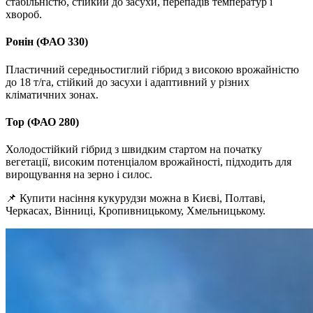
стабільністю, стійкий до засухи, перепадів температур і
хвороб.
Ронін (ФАО 330)
Пластичний середньостиглий гібрид з високою врожайністю
до 18 т/га, стійкий до засухи і адаптивний у різних
кліматичних зонах.
Тор (ФАО 280)
Холодостійкий гібрид з швидким стартом на початку
вегетації, високим потенціалом врожайності, підходить для
вирощування на зерно і силос.
📌 Купити насіння кукурудзи можна в Києві, Полтаві,
Черкасах, Вінниці, Кропивницькому, Хмельницькому.