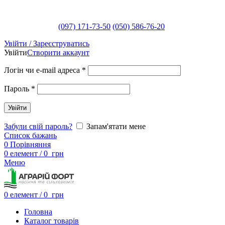
(097) 171-73-50
(050) 586-76-20
Увійти / Зареєструватись
Увійти
Створити аккаунт
Логін чи e-mail адреса
*
Пароль
*
Увійти
Забули свій пароль?
Запам'ятати мене
Список бажань
0
Порівняння
0
елемент
/
0
грн
Меню
0
елемент
/
0
грн
Головна
Каталог товарів