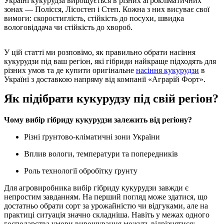
Україні кукурудза вирощується в різних агрокліматичних
зонах — Полісся, Лісостеп і Степ. Кожна з них висуває свої
вимоги: скоростиглість, стійкість до посухи, швидка
вологовіддача чи стійкість до хвороб.
У цій статті ми розповімо, як правильно обрати насіння
кукурудзи під ваш регіон, які гібриди найкраще підходять для
різних умов та де купити оригінальне
насіння кукурудзи
в
Україні з доставкою напряму від компанії «Аграрій Форт».
Як підібрати кукурудзу під свій регіон?
Чому вибір гібриду кукурудзи залежить від регіону?
Різні ґрунтово-кліматичні зони України
Вплив вологи, температури та попередників
Роль технології обробітку ґрунту
Для агровиробника вибір гібриду кукурудзи завжди є
непростим завданням. На перший погляд може здатися, що
достатньо обрати сорт за урожайністю чи відгуками, але на
практиці ситуація значно складніша. Навіть у межах одного
господарства умови вирощування можуть відрізнятися: