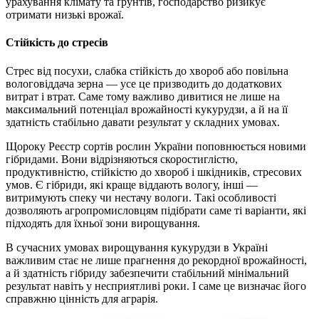
урахування клімату та ґрунтів, господарство ризикує
отримати низькі врожаї.
Стійкість до стресів
Стрес від посухи, слабка стійкість до хвороб або повільна
вологовіддача зерна — усе це призводить до додаткових
витрат і втрат. Саме тому важливо дивитися не лише на
максимальний потенціал врожайності кукурудзи, а й на її
здатність стабільно давати результат у складних умовах.
Щороку Реєстр сортів рослин України поповнюється новими
гібридами. Вони відрізняються скоростиглістю,
продуктивністю, стійкістю до хвороб і шкідників, стресових
умов. Є гібриди, які краще віддають вологу, інші —
витримують спеку чи нестачу вологи. Такі особливості
дозволяють агропромисловцям підібрати саме ті варіанти, які
підходять для їхньої зони вирощування.
В сучасних умовах вирощування кукурудзи в Україні
важливим стає не лише прагнення до рекордної врожайності,
а й здатність гібриду забезпечити стабільний мінімальний
результат навіть у несприятливі роки. І саме це визначає його
справжню цінність для аграрія.