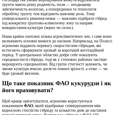
ґрунти мають різну родючість, поля — неоднакову
забезпеченість вологою, а попередники та технологія
обробітку ґрунту теж відіграють важливу роль. Тому
універсального рішення немає — важливо підібрати гібрид
під конкретну ґрунтово-кліматичну зону та напрям
використання культури (зерно чи силос).
Наша країна охоплює кілька агрокліматичних зон, і саме вони
визначають основні вимоги до насіння. Наприклад, на Поліссі
агрономи віддають перевагу скоростиглим гібридам, які
встигають сформувати урожай за коротший вегетаційний
період. У центральних областях добре себе показують
середньостиглі гібриди, тоді як у степових районах частіше
вирощують середньопізні. Від групи стиглості залежить, чи
зможе культура вчасно досягти повної зрілості, а отже — чи
буде урожай якісним.
Що таке показник ФАО кукурудзи і як
його враховувати?
Щоб краще орієнтуватися, агрономи користуються
показником
ФАО
, який відображає співвідношення між
відносною стиглістю гібриду та кількістю днів до настання
повної стиглості зерна. Наприклад, гібриди з ФАО 150