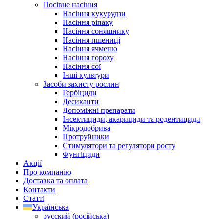
Посівне насіння
Насіння кукурудзи
Насіння ріпаку
Насіння соняшнику
Насіння пшениці
Насіння ячменю
Насіння гороху
Насіння сої
Інші культури
Засоби захисту рослин
Гербіциди
Десиканти
Допоміжні препарати
Інсектициди, акарициди та родентициди
Мікродобрива
Протруйники
Стимулятори та регулятори росту
Фунгіциди
Акції
Про компанію
Доставка та оплата
Контакти
Статті
Українська
русский
(
російська
)