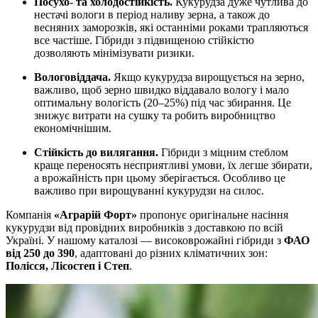
Посухо- та холодостійкість.
Кукурудза дуже чутлива до
нестачі вологи в період наливу зерна, а також до
весняних заморозків, які останніми роками трапляються
все частіше. Гібриди з підвищеною стійкістю
дозволяють мінімізувати ризики.
Вологовіддача.
Якщо кукурудза вирощується на зерно,
важливо, щоб зерно швидко віддавало вологу і мало
оптимальну вологість (20–25%) під час збирання. Це
знижує витрати на сушку та робить виробництво
економічнішим.
Стійкість до вилягання.
Гібриди з міцним стеблом
краще переносять несприятливі умови, їх легше збирати,
а врожайність при цьому зберігається. Особливо це
важливо при вирощуванні кукурудзи на силос.
Компанія
«Аграрій Форт»
пропонує оригінальне насіння
кукурудзи від провідних виробників з доставкою по всій
Україні. У нашому каталозі — високоврожайні гібриди з
ФАО
від 250 до 390
, адаптовані до різних кліматичних зон:
Полісся, Лісостеп і Степ
.