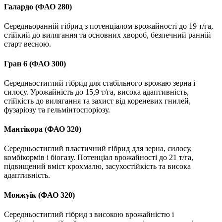
Галардо (ФАО 280)
Середньоранній гібрид з потенціалом врожайності до 19 т/га,
стійкий до вилягання та основних хвороб, безпечний ранній
старт весною.
Гран 6 (ФАО 300)
Середньостиглий гібрид для стабільного врожаю зерна і
силосу. Урожайність до 15,9 т/га, висока адаптивність,
стійкість до вилягання та захист від кореневих гнилей,
фузаріозу та гельмінтоспоріозу.
Мантікора (ФАО 320)
Середньостиглий пластичний гібрид для зерна, силосу,
комбікормів і біогазу. Потенціал врожайності до 21 т/га,
підвищений вміст крохмалю, засухостійкість та висока
адаптивність.
Монжуїк (ФАО 320)
Середньостиглий гібрид з високою врожайністю і