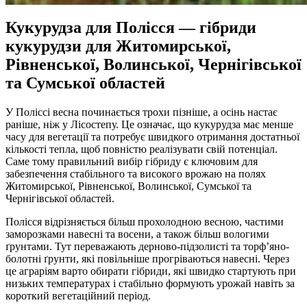
Кукурудза для Полісся — гібриди
кукурудзи для Житомирської,
Рівненської, Волинської, Чернігівської
та Сумської областей
У Поліссі весна починається трохи пізніше, а осінь настає
раніше, ніж у Лісостепу. Це означає, що кукурудза має менше
часу для вегетації та потребує швидкого отримання достатньої
кількості тепла, щоб повністю реалізувати свій потенціал.
Саме тому правильний вибір гібриду є ключовим для
забезпечення стабільного та високого врожаю на полях
Житомирської, Рівненської, Волинської, Сумської та
Чернігівської областей.
Полісся відрізняється більш прохолодною весною, частими
заморозками навесні та восени, а також більш вологими
ґрунтами. Тут переважають дерново-підзолисті та торф’яно-
болотні ґрунти, які повільніше прогріваються навесні. Через
це аграріям варто обирати гібриди, які швидко стартують при
низьких температурах і стабільно формують урожай навіть за
короткий вегетаційний період.