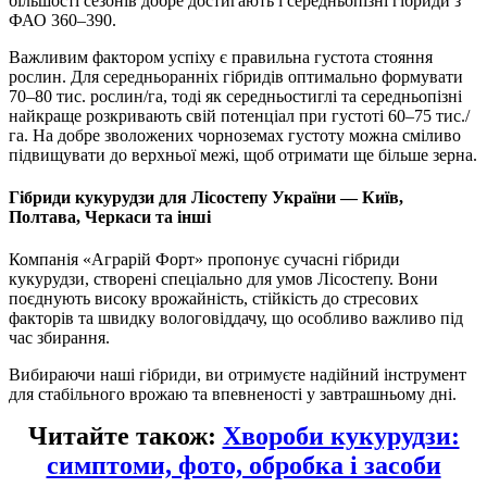
більшості сезонів добре достигають і середньопізні гібриди з
ФАО 360–390.
Важливим фактором успіху є правильна густота стояння
рослин. Для середньоранніх гібридів оптимально формувати
70–80 тис. рослин/га, тоді як середньостиглі та середньопізні
найкраще розкривають свій потенціал при густоті 60–75 тис./
га. На добре зволожених чорноземах густоту можна сміливо
підвищувати до верхньої межі, щоб отримати ще більше зерна.
Гібриди кукурудзи для Лісостепу України — Київ,
Полтава, Черкаси та інші
Компанія «Аграрій Форт» пропонує сучасні гібриди
кукурудзи, створені спеціально для умов Лісостепу. Вони
поєднують високу врожайність, стійкість до стресових
факторів та швидку вологовіддачу, що особливо важливо під
час збирання.
Вибираючи наші гібриди, ви отримуєте надійний інструмент
для стабільного врожаю та впевненості у завтрашньому дні.
Читайте також:
Хвороби кукурудзи:
симптоми, фото, обробка і засоби