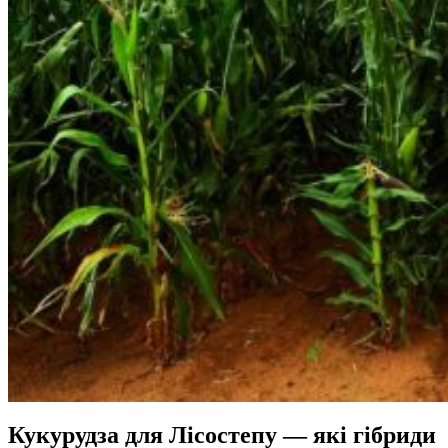
Кукурудза для Лісостепу — які гібриди