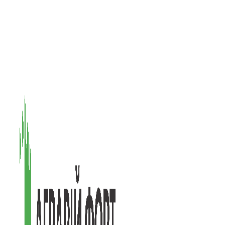
08601, Київська обл., М Васильків, вул. Головачова 1Б, офіс 1
(097) 171-73-50
(050) 586-76-20