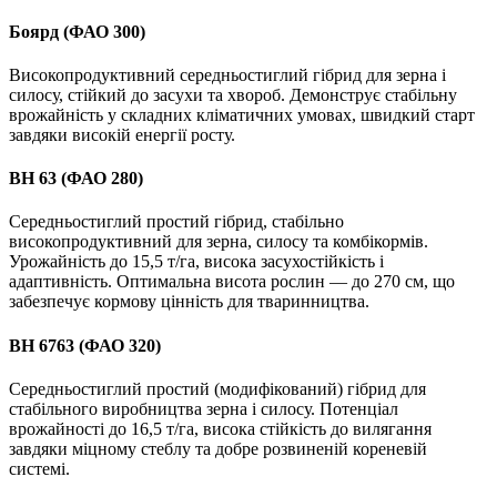
Боярд (ФАО 300)
Високопродуктивний середньостиглий гібрид для зерна і
силосу, стійкий до засухи та хвороб. Демонструє стабільну
врожайність у складних кліматичних умовах, швидкий старт
завдяки високій енергії росту.
ВН 63 (ФАО 280)
Середньостиглий простий гібрид, стабільно
високопродуктивний для зерна, силосу та комбікормів.
Урожайність до 15,5 т/га, висока засухостійкість і
адаптивність. Оптимальна висота рослин — до 270 см, що
забезпечує кормову цінність для тваринництва.
ВН 6763 (ФАО 320)
Середньостиглий простий (модифікований) гібрид для
стабільного виробництва зерна і силосу. Потенціал
врожайності до 16,5 т/га, висока стійкість до вилягання
завдяки міцному стеблу та добре розвиненій кореневій
системі.