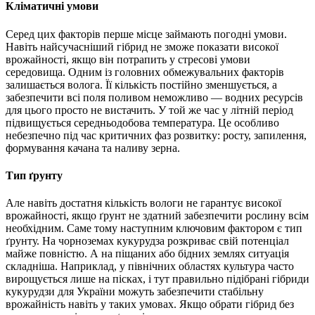
Кліматичні умови
Серед цих факторів перше місце займають погодні умови.
Навіть найсучасніший гібрид не зможе показати високої
врожайності, якщо він потрапить у стресові умови
середовища. Одним із головних обмежувальних факторів
залишається волога. Її кількість постійно зменшується, а
забезпечити всі поля поливом неможливо — водних ресурсів
для цього просто не вистачить. У той же час у літній період
підвищується середньодобова температура. Це особливо
небезпечно під час критичних фаз розвитку: росту, запилення,
формування качана та наливу зерна.
Тип ґрунту
Але навіть достатня кількість вологи не гарантує високої
врожайності, якщо ґрунт не здатний забезпечити рослину всім
необхідним. Саме тому наступним ключовим фактором є тип
ґрунту. На чорноземах кукурудза розкриває свій потенціал
майже повністю. А на піщаних або бідних землях ситуація
складніша. Наприклад, у північних областях культура часто
вирощується лише на пісках, і тут правильно підібрані гібриди
кукурудзи для України можуть забезпечити стабільну
врожайність навіть у таких умовах. Якщо обрати гібрид без