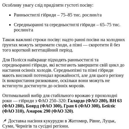
Особливу увагу слід приділяти густоті посіву:
Ранньостиглі гібриди – 75–85 тис. рослин/га
Середньоранні та середньостиглі гібриди – 65–75 тис.
рослин/га
Також важливі строки посіву: надто ранні посіви на холодних
ґрунтах можуть затримати сходи, а пізні — скоротити й без
того короткий вегетаційний період.
Для Полісся найкраще підходять ранньостиглі та
середньоранні гібриди, які встигають завершити свій цикл до
настання осінніх холодів. Середньопізні та пізні гібриди
мають високий потенціал врожайності, але для цього регіону
їх використання ризиковане, оскільки вони можуть не
встигнути достигнути до осінніх морозів.
Оптимальний вибір для стабільного врожаю у прохолодні
роки — гібриди з ФАО 250–320:
Галардо (ФАО 280), ВН 63
(ФАО 280), Боярд (ФАО 300), Гран 6 (ФАО 300), Бейліс
(ФАО 310), Амарок 290 (ФАО 320)
.
📌 Доставка насіння кукурудзи в Житомир, Рівне, Луцьк,
Суми, Чернігів та сусідні регіони.