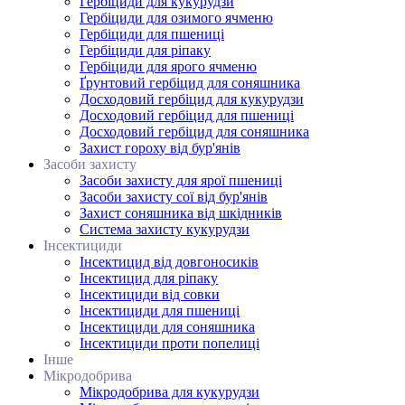
Гербіциди для кукурудзи
Гербіциди для озимого ячменю
Гербіциди для пшениці
Гербіциди для ріпаку
Гербіциди для ярого ячменю
Ґрунтовий гербіцид для соняшника
Досходовий гербіцид для кукурудзи
Досходовий гербіцид для пшениці
Досходовий гербіцид для соняшника
Захист гороху від бур'янів
Засоби захисту
Засоби захисту для ярої пшениці
Засоби захисту сої від бур'янів
Захист соняшника від шкідників
Система захисту кукурудзи
Інсектициди
Інсектицид від довгоносиків
Інсектицид для ріпаку
Інсектициди від совки
Інсектициди для пшениці
Інсектициди для соняшника
Інсектициди проти попелиці
Інше
Мікродобрива
Мікродобрива для кукурудзи