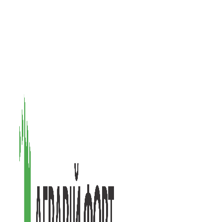
08601, Київська обл., М Васильків, вул. Головачова 1Б, офіс 1
(097) 171-73-50
(050) 586-76-20