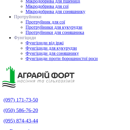
Мікродобрива для пшениці
Мікродобрива для сої
Мікродобрива для соняшнику
Протруйники
Протруйник для сої
Протруйники для кукурудзи
Протруйники для соняшника
Фунгіциди
Фунгіциди від іржі
Фунгіциди для кукурудзи
Фунгіциди для соняшнику
Фунгіциди проти борошнистої роси
(097) 171-73-50
(050) 586-76-20
(095) 874-43-44