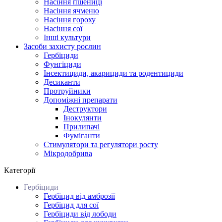
Насіння пшениці
Насіння ячменю
Насіння гороху
Насіння сої
Інші культури
Засоби захисту рослин
Гербіциди
Фунгіциди
Інсектициди, акарициди та родентициди
Десиканти
Протруйники
Допоміжні препарати
Деструктори
Інокулянти
Прилипачі
Фуміганти
Стимулятори та регулятори росту
Мікродобрива
Категорії
Гербіциди
Гербіцид від амброзії
Гербіцид для сої
Гербіциди від лободи