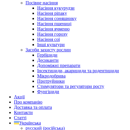
Посівне насіння
Насіння кукурудзи
Насіння ріпаку
Насіння соняшнику
Насіння пшениці
Насіння ячменю
Насіння гороху
Насіння сої
Інші культури
Засоби захисту рослин
Гербіциди
Десиканти
Допоміжні препарати
Інсектициди, акарициди та родентициди
Мікродобрива
Протруйники
Стимулятори та регулятори росту
Фунгіциди
Акції
Про компанію
Доставка та оплата
Контакти
Статті
Українська
русский
(
російська
)