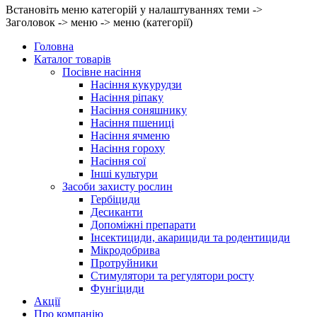
Встановіть меню категорій у налаштуваннях теми ->
Заголовок -> меню -> меню (категорії)
Головна
Каталог товарів
Посівне насіння
Насіння кукурудзи
Насіння ріпаку
Насіння соняшнику
Насіння пшениці
Насіння ячменю
Насіння гороху
Насіння сої
Інші культури
Засоби захисту рослин
Гербіциди
Десиканти
Допоміжні препарати
Інсектициди, акарициди та родентициди
Мікродобрива
Протруйники
Стимулятори та регулятори росту
Фунгіциди
Акції
Про компанію