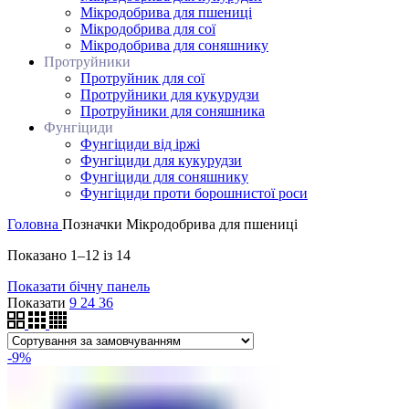
Мікродобрива для пшениці
Мікродобрива для сої
Мікродобрива для соняшнику
Протруйники
Протруйник для сої
Протруйники для кукурудзи
Протруйники для соняшника
Фунгіциди
Фунгіциди від іржі
Фунгіциди для кукурудзи
Фунгіциди для соняшнику
Фунгіциди проти борошнистої роси
Головна
Позначки
Мікродобрива для пшениці
Показано 1–12 із 14
Показати бічну панель
Показати
9
24
36
-9%