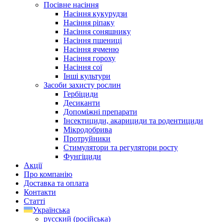
Посівне насіння
Насіння кукурудзи
Насіння ріпаку
Насіння соняшнику
Насіння пшениці
Насіння ячменю
Насіння гороху
Насіння сої
Інші культури
Засоби захисту рослин
Гербіциди
Десиканти
Допоміжні препарати
Інсектициди, акарициди та родентициди
Мікродобрива
Протруйники
Стимулятори та регулятори росту
Фунгіциди
Акції
Про компанію
Доставка та оплата
Контакти
Статті
Українська
русский
(
російська
)