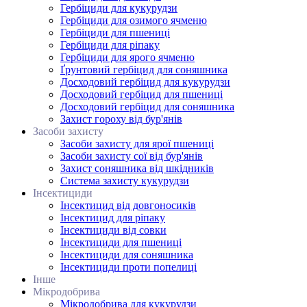
Гербіциди для кукурудзи
Гербіциди для озимого ячменю
Гербіциди для пшениці
Гербіциди для ріпаку
Гербіциди для ярого ячменю
Ґрунтовий гербіцид для соняшника
Досходовий гербіцид для кукурудзи
Досходовий гербіцид для пшениці
Досходовий гербіцид для соняшника
Захист гороху від бур'янів
Засоби захисту
Засоби захисту для ярої пшениці
Засоби захисту сої від бур'янів
Захист соняшника від шкідників
Система захисту кукурудзи
Інсектициди
Інсектицид від довгоносиків
Інсектицид для ріпаку
Інсектициди від совки
Інсектициди для пшениці
Інсектициди для соняшника
Інсектициди проти попелиці
Інше
Мікродобрива
Мікродобрива для кукурудзи