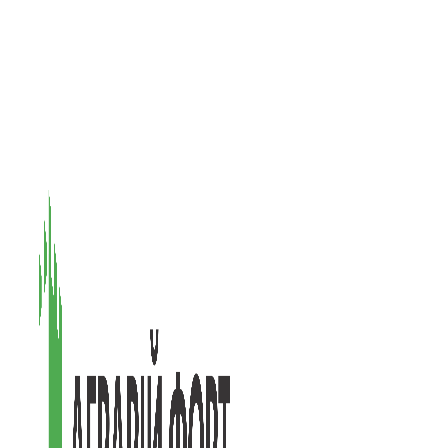
08601, Київська обл., М Васильків, вул. Головачова 1Б, офіс 1