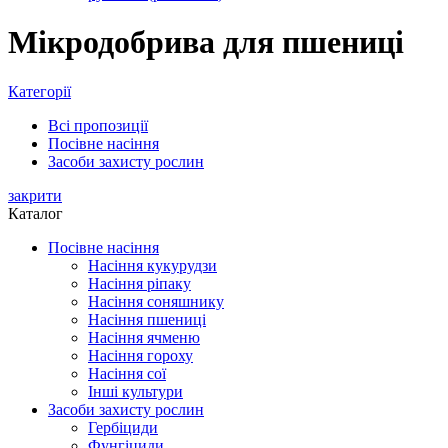
Мікродобрива для пшениці
Категорії
Всі
пропозиції
Посівне насіння
Засоби захисту рослин
закрити
Каталог
Посівне насіння
Насіння кукурудзи
Насіння ріпаку
Насіння соняшнику
Насіння пшениці
Насіння ячменю
Насіння гороху
Насіння сої
Інші культури
Засоби захисту рослин
Гербіциди
Фунгіциди