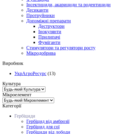
Інсектициди, акарициди та родентициди
Десиканти
Протруйники
Допоміжні препарати
Деструктори
Інокулянти
Прилипачі
Фуміганти
Стимулятори та регулятори росту
Мікродобрива
Виробник
УкрАгроРесурс
(13)
Культура
Мікроелемент
Категорії
Гербіциди
Гербіцид від амброзії
Гербіцид для сої
Гербіциди від лободи