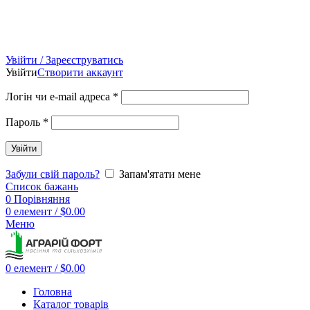
Увійти / Зареєструватись
Увійти
Створити аккаунт
Логін чи e-mail адреса
*
Пароль
*
Увійти
Забули свій пароль?
Запам'ятати мене
Список бажань
0
Порівняння
0
елемент
/
$
0.00
Меню
0
елемент
/
$
0.00
Головна
Каталог товарів