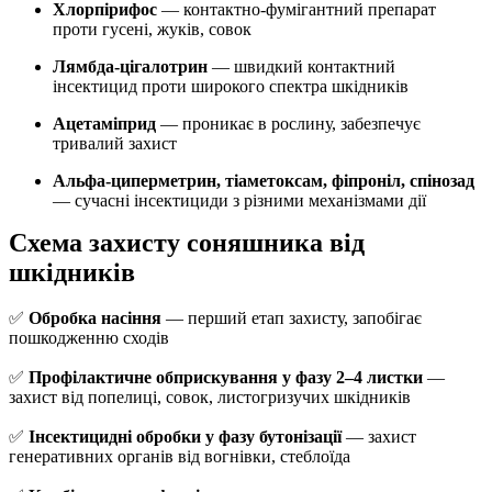
Хлорпірифос
— контактно-фумігантний препарат
проти гусені, жуків, совок
Лямбда-цігалотрин
— швидкий контактний
інсектицид проти широкого спектра шкідників
Ацетаміприд
— проникає в рослину, забезпечує
тривалий захист
Альфа-циперметрин, тіаметоксам, фіпроніл, спінозад
— сучасні інсектициди з різними механізмами дії
Схема захисту соняшника від
шкідників
✅
Обробка насіння
— перший етап захисту, запобігає
пошкодженню сходів
✅
Профілактичне обприскування у фазу 2–4 листки
—
захист від попелиці, совок, листогризучих шкідників
✅
Інсектицидні обробки у фазу бутонізації
— захист
генеративних органів від вогнівки, стеблоїда