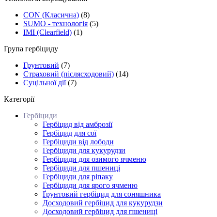
CON (Класична)
(8)
SUMO - технологія
(5)
ІMI (Сlearfield)
(1)
Група гербіциду
Грунтовий
(7)
Страховий (післясходовий)
(14)
Суцільної дії
(7)
Категорії
Гербіциди
Гербіцид від амброзії
Гербіцид для сої
Гербіциди від лободи
Гербіциди для кукурудзи
Гербіциди для озимого ячменю
Гербіциди для пшениці
Гербіциди для ріпаку
Гербіциди для ярого ячменю
Ґрунтовий гербіцид для соняшника
Досходовий гербіцид для кукурудзи
Досходовий гербіцид для пшениці