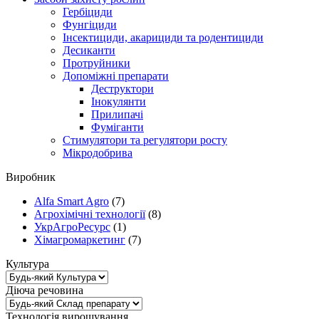
Гербіциди
Фунгіциди
Інсектициди, акарициди та родентициди
Десиканти
Протруйники
Допоміжні препарати
Деструктори
Інокулянти
Прилипачі
Фуміганти
Стимулятори та регулятори росту
Мікродобрива
Виробник
Alfa Smart Agro
(7)
Агрохімічні технології
(8)
УкрАгроРесурс
(1)
Хімагромаркетинг
(7)
Культура
Діюча речовина
Технологія вирощування