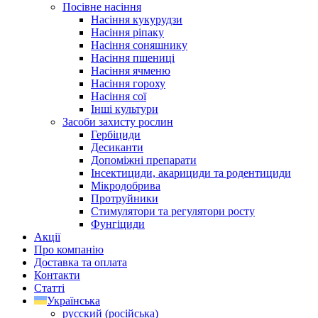
Посівне насіння
Насіння кукурудзи
Насіння ріпаку
Насіння соняшнику
Насіння пшениці
Насіння ячменю
Насіння гороху
Насіння сої
Інші культури
Засоби захисту рослин
Гербіциди
Десиканти
Допоміжні препарати
Інсектициди, акарициди та родентициди
Мікродобрива
Протруйники
Стимулятори та регулятори росту
Фунгіциди
Акції
Про компанію
Доставка та оплата
Контакти
Статті
Українська
русский
(
російська
)