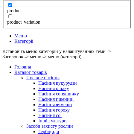
product
product_variation
Меню
Категорії
Встановіть меню категорій у налаштуваннях теми ->
Заголовок -> меню -> меню (категорії)
Головна
Каталог товарів
Посівне насіння
Насіння кукурудзи
Насіння ріпаку
Насіння соняшнику
Насіння пшениці
Насіння ячменю
Насіння гороху
Насіння сої
Інші культури
Засоби захисту рослин
Гербіциди