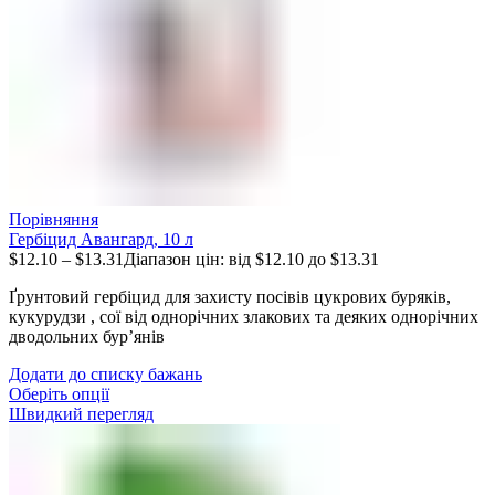
Порівняння
Гербіцид Авангард, 10 л
$
12.10
–
$
13.31
Діапазон цін: від $12.10 до $13.31
Ґрунтовий гербіцид для захисту посівів цукрових буряків,
кукурудзи , сої від однорічних злакових та деяких однорічних
дводольних бур’янів
Додати до списку бажань
Оберіть опції
Швидкий перегляд