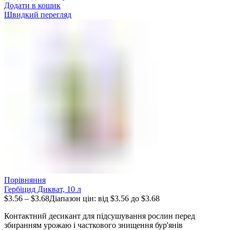
Додати в кошик
Швидкий перегляд
Порівняння
Гербіцид Дикват, 10 л
$
3.56
–
$
3.68
Діапазон цін: від $3.56 до $3.68
Контактний десикант для підсушування рослин перед
збиранням урожаю і часткового знищення бур'янів