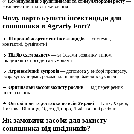
✅
Комбінування з фунгіцидами та стимуляторами росту
—
комплексний захист і живлення
Чому варто купити інсектициди для
соняшника в Agrariy Fort?
🔹
Широкий асортимент інсектицидів
— системні,
контактні, фумігантні
🔹
Підбір схем захисту
— за фазами розвитку, типом
шкідників та погодними умовами
🔹
Агрономічний супровід
— допомога у виборі препарату,
розрахунку норми, рекомендації щодо бакових сумішей
🔹
Оригінальні засоби захисту рослин
— від перевірених
постачальників
🔹
Оптові ціни та доставка по всій Україні
— Київ, Харків,
Полтава, Вінниця, Одеса, Дніпро, Львів та інші регіони
Як замовити засоби для захисту
соняшника від шкідників?