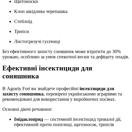
Щитоноски
Клоп шкідлива черепашка
Стеблоїд
Трипси
Листогризучі гусениці
Без ефективного захисту соняшник може втратити до 30%
урожаю, особливо за умов спекотної весни та дефіциту опадів.
Ефективні інсектициди для
соняшника
В Agrariy Fort ви знайдете професійні
інсектициди для
захисту соняшника
, перевірені українськими аграріями та
рекомендовані для використання у виробничих посівах.
Основні діючі речовини:
Імідаклоприд
— системний інсектицид тривалої дії,
ефективний проти попелиці, щитоносок, трипсів