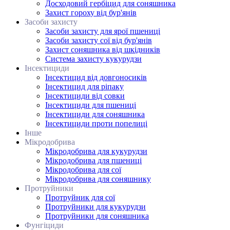
Досходовий гербіцид для соняшника
Захист гороху від бур'янів
Засоби захисту
Засоби захисту для ярої пшениці
Засоби захисту сої від бур'янів
Захист соняшника від шкідників
Система захисту кукурудзи
Інсектициди
Інсектицид від довгоносиків
Інсектицид для ріпаку
Інсектициди від совки
Інсектициди для пшениці
Інсектициди для соняшника
Інсектициди проти попелиці
Інше
Мікродобрива
Мікродобрива для кукурудзи
Мікродобрива для пшениці
Мікродобрива для сої
Мікродобрива для соняшнику
Протруйники
Протруйник для сої
Протруйники для кукурудзи
Протруйники для соняшника
Фунгіциди