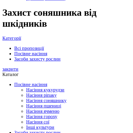
Захист соняшника від
шкідників
Категорії
Всі
пропозиції
Посівне насіння
Засоби захисту рослин
закрити
Каталог
Посівне насіння
Насіння кукурудзи
Насіння ріпаку
Насіння соняшнику
Насіння пшениці
Насіння ячменю
Насіння гороху
Насіння сої
Інші культури
Засоби захисту рослин