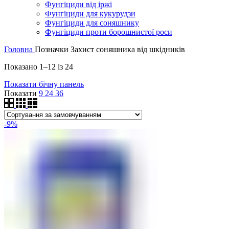
Фунгіциди від іржі
Фунгіциди для кукурудзи
Фунгіциди для соняшнику
Фунгіциди проти борошнистої роси
Головна
Позначки
Захист соняшника від шкідників
Показано 1–12 із 24
Показати бічну панель
Показати
9
24
36
-9%