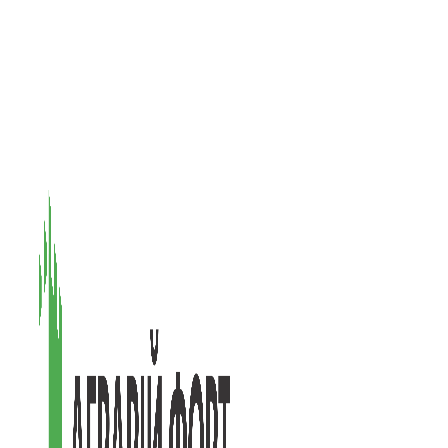
08601, Київська обл., М Васильків, вул. Головачова 1Б, офіс 1
(097) 171-73-50
(050) 586-76-20