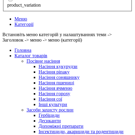
product_variation
Меню
Категорії
Встановіть меню категорій у налаштуваннях теми ->
Заголовок -> меню -> меню (категорії)
Головна
Каталог товарів
Посівне насіння
Насіння кукурудзи
Насіння ріпаку
Насіння соняшнику
Насіння пшениці
Насіння ячменю
Насіння гороху
Насіння сої
Інші культури
Засоби захисту рослин
Гербіциди
Десиканти
Допоміжні препарати
Інсектициди, акарициди та родентициди