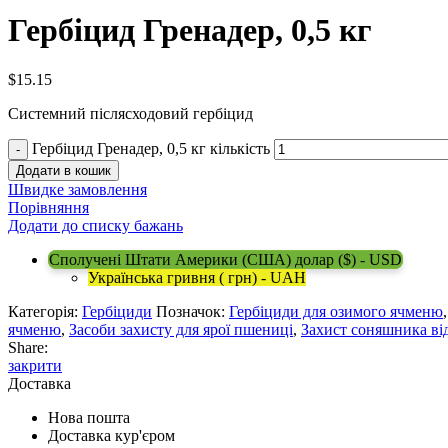
Гербіцид Гренадер, 0,5 кг
$
15.15
Системний післясходовий гербіцид
Гербіцид Гренадер, 0,5 кг кількість
Додати в кошик
Швидке замовлення
Порівняння
Додати до списку бажань
Сполучені Штати Америки (США) долар ($) - USD
Українська гривня ( грн) - UAH
Категорія:
Гербіциди
Позначок:
Гербіциди для озимого ячменю
ячменю
,
Засоби захисту для ярої пшениці
,
Захист соняшника ві
Share:
закрити
Доставка
Нова пошта
Доставка кур'єром