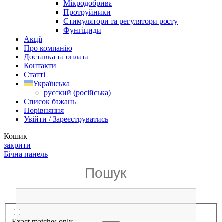
Мікродобрива
Протруйники
Стимулятори та регулятори росту
Фунгіциди
Акції
Про компанію
Доставка та оплата
Контакти
Статті
Українська
русский
(
російська
)
Список бажань
Порівняння
Увійти / Зареєструватись
Кошик
закрити
Бічна панель
Exact matches only