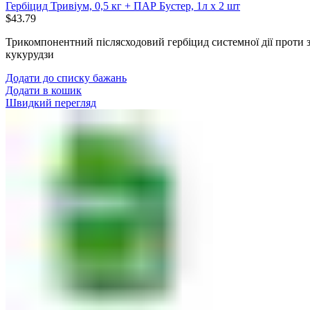
Гербіцид Тривіум, 0,5 кг + ПАР Бустер, 1л х 2 шт
$
43.79
Трикомпонентний післясходовий гербіцид системної дії проти з
кукурудзи
Додати до списку бажань
Додати в кошик
Швидкий перегляд