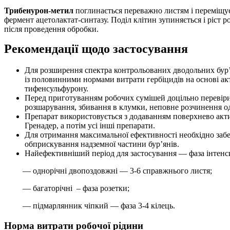
Трибенурон-метил
поглинається переважно листям і переміщує
фермент ацетолактат-синтазу. Поділ клітин зупиняється і ріст 
після проведення обробки.
Рекомендації щодо застосування
Для розширення спектра контрольованих дводольних бур’
із половинними нормами витрати гербіцидів на основі ак
тифенсульфурону.
Перед приготуванням робочих сумішей доцільно перевірити
розшарування, збивання в клумки, неповне розчинення од
Препарат використовується з додаванням поверхнево акт
Гренадер, а потім усі інші препарати.
Для отримання максимальної ефективності необхідно забе
обприскування надземної частини бур’янів.
Найефективніший період для застосування — фаза інтенси
— однорічні двопоздовжні — 3-6 справжнього листя;
— багаторічні – фаза розетки;
— підмарлянник чіпкий — фаза 3-4 кілець.
Норма витрати робочої рідини