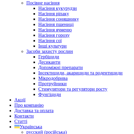
Посівне насіння
Насіння кукурудзи
Насіння ріпаку
Насіння соняшнику
Насіння пшениці
Насіння ячменю
Насіння гороху
Насіння сої
Інші культури
Засоби захисту рослин
Гербіциди
Десиканти
Допоміжні препарати
Інсектициди, акарициди та родентициди
Мікродобрива
Протруйники
Стимулятори та регулятори росту
Фунгіциди
Акції
Про компанію
Доставка та оплата
Контакти
Статті
Українська
русский
(
російська
)