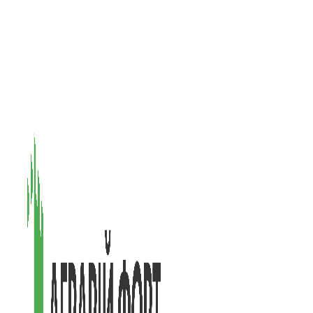
08601, Київська обл., М Васильків, вул. Головачова 1Б, офіс 1
(097) 171-73-50
(050) 586-76-20