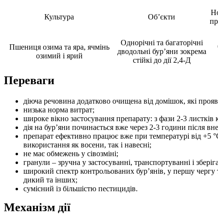
Н
Культура
Об’єкти
пр
Однорічні та багаторічні
Пшениця озима та яра, ячмінь
дводольні бур’яни зокрема
озимий і ярий
стійкі до дії 2,4-Д
Переваги
діюча речовина додатково очищена від домішок, які прояв
низька норма витрат;
широке вікно застосування препарату: з фази 2-3 листків
дія на бур’яни починається вже через 2-3 години після вне
препарат ефективно працює вже при температурі від +5 °С
використання як восени, так і навесні;
не має обмежень у сівозміні;
гранули – зручна у застосуванні, транспортуванні і збері
широкий спектр контрольованих бур’янів, у першу чергу 
дикий та інших;
сумісний із більшістю пестицидів.
Механізм дії