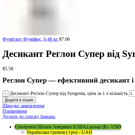
Фумігант Фуміфос, 0,48 кг
$
7.06
Десикант Реглон Супер від Syng
$
5.58
Реглон Супер — ефективний десикант і ге
Десикант Реглон Супер від Syngenta, ціна за 1 л кількість
Додати в кошик
Швидке замовлення
Порівняння
Додати до списку бажань
Сполучені Штати Америки (США) долар ($) - USD
Українська гривня ( грн) - UAH