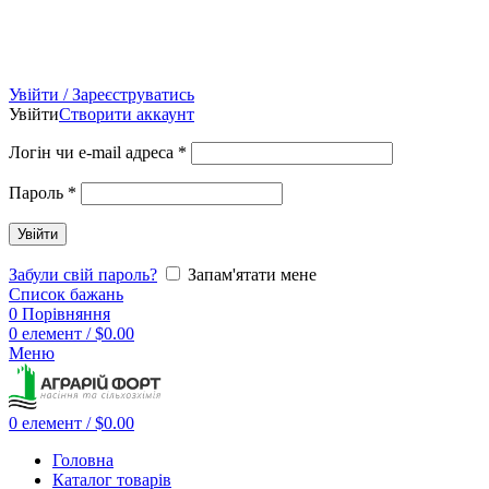
Увійти / Зареєструватись
Увійти
Створити аккаунт
Логін чи e-mail адреса
*
Пароль
*
Увійти
Забули свій пароль?
Запам'ятати мене
Список бажань
0
Порівняння
0
елемент
/
$
0.00
Меню
0
елемент
/
$
0.00
Головна
Каталог товарів