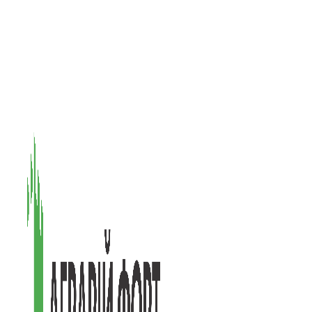
08601, Київська обл., М Васильків, вул. Головачова 1Б, офіс 1