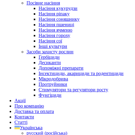
Посівне насіння
Насіння кукурудзи
Насіння ріпаку
Насіння соняшнику
Насіння пшениці
Насіння ячменю
Насіння гороху
Насіння сої
Інші культури
Засоби захисту рослин
Гербіциди
Десиканти
Допоміжні препарати
Інсектициди, акарициди та родентициди
Мікродобрива
Протруйники
Стимулятори та регулятори росту
Фунгіциди
Акції
Про компанію
Доставка та оплата
Контакти
Статті
Українська
русский
(
російська
)