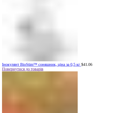
Інокулянт BioStim™ соняшник, ціна за 0,5 кг
$
41.06
Повернутися до товарів