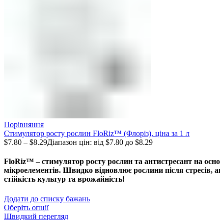
Порівняння
Стимулятор росту рослин FloRiz™ (Флоріз), ціна за 1 л
$
7.80
–
$
8.29
Діапазон цін: від $7.80 до $8.29
FloRiz™ – стимулятор росту рослин та антистресант на осно
мікроелементів. Швидко відновлює рослини після стресів, ак
стійкість культур та врожайність!
Додати до списку бажань
Оберіть опції
Швидкий перегляд