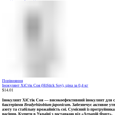
Порівняння
Інокулянт ХіСтік Соя (HiStick Soy), ціна за 0,4 кг
$
14.01
Інокулянт ХіСтік Соя
— високоефективний інокулянт для сої
бактеріями
Bradyrhizobium japonicum
. Забезпечує активне у
азоту та стабільну врожайність сої. Сумісний із протруйника
насіння. Купити в Україні з доставкою від
«Аграрій Форт»
.