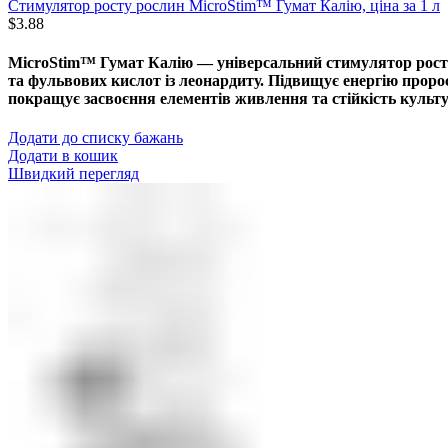
Стимулятор росту рослин MicroStim™ Гумат Калію, ціна за 1 л
$
3.88
MicroStim™ Гумат Калію — універсальний стимулятор росту 
та фульвових кислот із леонардиту. Підвищує енергію проро
покращує засвоєння елементів живлення та стійкість культур
Додати до списку бажань
Додати в кошик
Швидкий перегляд