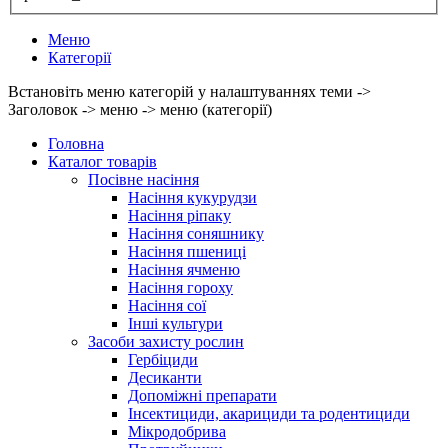
Меню
Категорії
Встановіть меню категорій у налаштуваннях теми ->
Заголовок -> меню -> меню (категорії)
Головна
Каталог товарів
Посівне насіння
Насіння кукурудзи
Насіння ріпаку
Насіння соняшнику
Насіння пшениці
Насіння ячменю
Насіння гороху
Насіння сої
Інші культури
Засоби захисту рослин
Гербіциди
Десиканти
Допоміжні препарати
Інсектициди, акарициди та родентициди
Мікродобрива