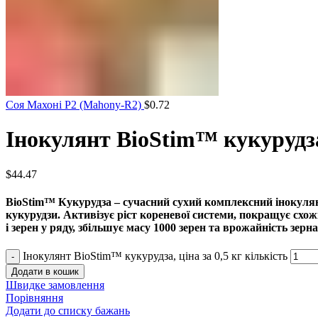
Соя Махоні Р2 (Mahony-R2)
$
0.72
Інокулянт BioStim™ кукурудза,
$
44.47
BioStim™ Кукурудза – сучасний сухий комплексний інокулян
кукурудзи. Активізує ріст кореневої системи, покращує схожі
і зерен у ряду, збільшує масу 1000 зерен та врожайність зерна
Інокулянт BioStim™ кукурудза, ціна за 0,5 кг кількість
Додати в кошик
Швидке замовлення
Порівняння
Додати до списку бажань