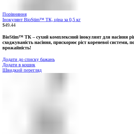
Порівняння
Інокулянт BioStim™ ТК, ціна за 0,5 кг
$
49.44
BioStim™ ТК – сухий комплексний інокулянт для насіння ріп
сходжуваність насіння, прискорює ріст кореневої системи, п
врожайність!
Додати до списку бажань
Додати в кошик
Швидкий перегляд