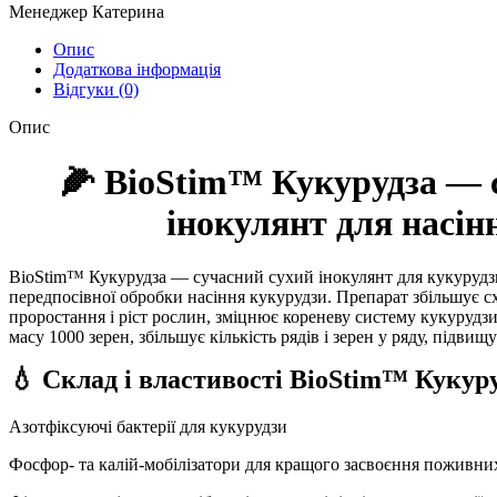
Менеджер Катерина
Опис
Додаткова інформація
Відгуки (0)
Опис
🌽 BioStim™ Кукурудза — 
інокулянт для насін
BioStim™ Кукурудза — сучасний сухий інокулянт для кукурудзи
передпосівної обробки насіння кукурудзи. Препарат збільшує с
проростання і ріст рослин, зміцнює кореневу систему кукурудз
масу 1000 зерен, збільшує кількість рядів і зерен у ряду, підвищ
💧 Склад і властивості BioStim™ Кукуру
Азотфіксуючі бактерії для кукурудзи
Фосфор- та калій-мобілізатори для кращого засвоєння поживни