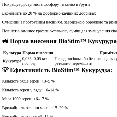
Покращує доступність фосфору та калію в ґрунті
Економить до 20 % на фосфорно-калійних добривах
Сумісний з протруєним насінням, заводською обробкою та різн
Повністю замінює графітно-талькову суміш для змащування сів
🚜 Норма внесення BioStim™ Кукурудза
Культура
Норма внесення
Примітки
0,035–0,05 кг/
Перед посівом або безпосередньо у 
Кукурудза
пос. од
ретельно перемішати
💡 Ефективність BioStim™ Кукурудза:
Кількість рядів зерен: +3–5 %
Кількість зерен у ряду: +6–14 %
Маса 1000 зерен: +6–17 %
Врожайність зеленої маси: +15–20 %
Врожайність зерна: +5–15 %