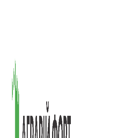
08601, Київська обл., М Васильків, вул. Головачова 1Б, офіс 1
(097) 171-73-50
(050) 586-76-20