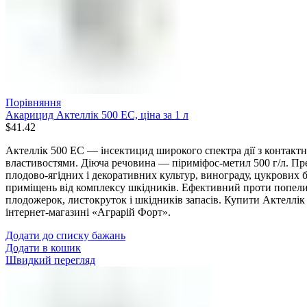
Порівняння
Акарицид Актеллік 500 ЕС, ціна за 1 л
$
41.42
Актеллік 500 ЕС — інсектицид широкого спектра дії з контак
властивостями. Діюча речовина — піриміфос-метил 500 г/л. Пре
плодово-ягідних і декоративних культур, винограду, цукрових б
приміщень від комплексу шкідників. Ефективний проти попелиці
плодожерок, листокруток і шкідників запасів. Купити Актеллік
інтернет-магазині «Аграрій Форт».
Додати до списку бажань
Додати в кошик
Швидкий перегляд