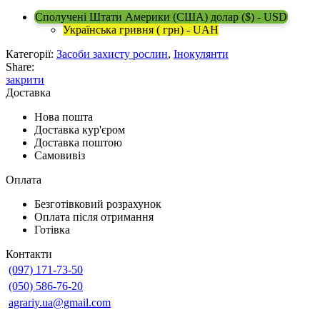
Сполучені Штати Америки (США) долар ($) - USD
Українська гривня ( грн) - UAH
Категорії:
Засоби захисту рослин
,
Інокулянти
Share:
закрити
Доставка
Нова пошта
Доставка кур'єром
Доставка поштою
Самовивіз
Оплата
Безготівковий розрахунок
Оплата після отримання
Готівка
Контакти
(097) 171-73-50
(050) 586-76-20
agrariy.ua@gmail.com