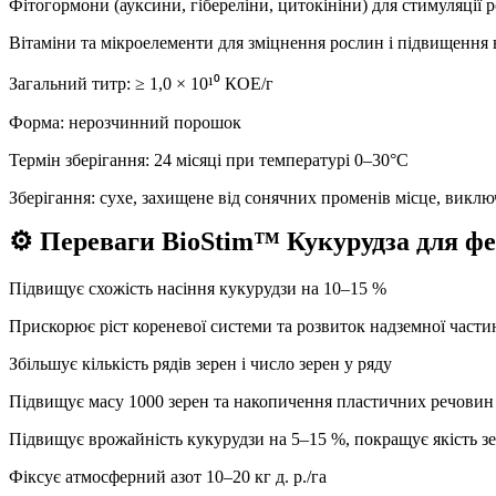
Фітогормони (ауксини, гібереліни, цитокініни) для стимуляції 
Вітаміни та мікроелементи для зміцнення рослин і підвищення
Загальний титр: ≥ 1,0 × 10¹⁰ КОЕ/г
Форма: нерозчинний порошок
Термін зберігання: 24 місяці при температурі 0–30°C
Зберігання: сухе, захищене від сонячних променів місце, викл
⚙️ Переваги BioStim™ Кукурудза для фе
Підвищує схожість насіння кукурудзи на 10–15 %
Прискорює ріст кореневої системи та розвиток надземної части
Збільшує кількість рядів зерен і число зерен у ряду
Підвищує масу 1000 зерен та накопичення пластичних речовин
Підвищує врожайність кукурудзи на 5–15 %, покращує якість з
Фіксує атмосферний азот 10–20 кг д. р./га