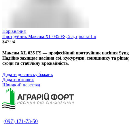
Порівняння
Протруйник Максим XL 035 FS, 5 л, ціна за 1 л
$
47.94
Максим XL 035 FS — професійний протруйник насіння Syngen
Надійно захищає насіння сої, кукурудзи, соняшнику та ріпак
сходи та стабільну врожайність.
Додати до списку бажань
Додати в кошик
Швидкий перегляд
(097) 171-73-50