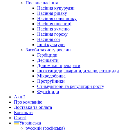
Посівне насіння
Насіння кукурудзи
Насіння ріпаку
Насіння соняшнику
Насіння пшениці
Насіння ячменю
Насіння гороху
Насіння сої
Інші культури
Засоби захисту рослин
Гербіциди
Десиканти
Допоміжні препарати
Інсектициди, акарициди та родентициди
Мікродобрива
Протруйники
Стимулятори та регулятори росту
Фунгіциди
Акції
Про компанію
Доставка та оплата
Контакти
Статті
Українська
русский
(
російська
)