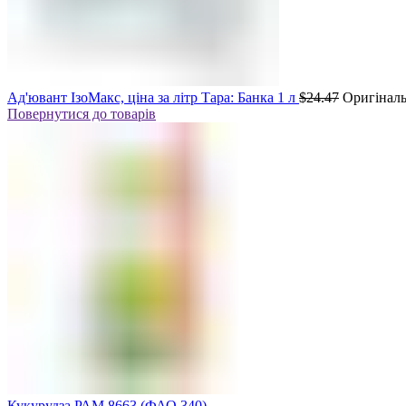
Ад'ювант ІзоМакс, ціна за літр Тара: Банка 1 л
$
24.47
Оригіналь
Повернутися до товарів
Кукурудза РАМ 8663 (ФАО 340)