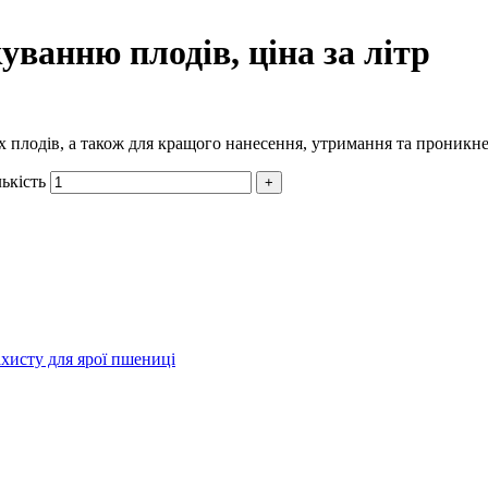
уванню плодів, ціна за літр
їх плодів, а також для кращого нанесення, утримання та проникне
лькість
ахисту для ярої пшениці