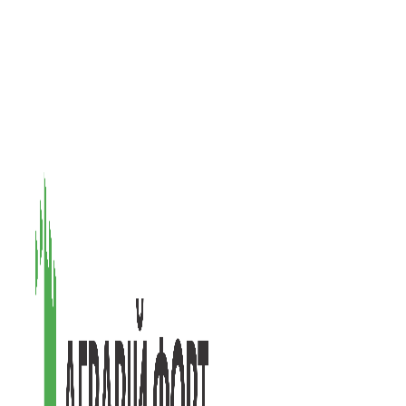
08601, Київська обл., М Васильків, вул. Головачова 1Б, офіс 1