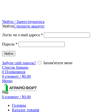
Увійти / Зареєструватись
Увійти
Створити аккаунт
Логін чи e-mail адреса
*
Пароль
*
Увійти
Забули свій пароль?
Запам'ятати мене
Список бажань
0
Порівняння
0
елемент
/
$
0.00
Меню
0
елемент
/
$
0.00
Головна
Каталог товарів