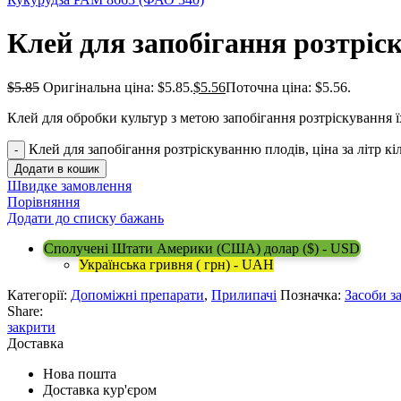
Клей для запобігання розтріск
$
5.85
Оригінальна ціна: $5.85.
$
5.56
Поточна ціна: $5.56.
Клей для обробки культур з метою запобігання розтріскування 
Клей для запобігання розтріскуванню плодів, ціна за літр кі
Додати в кошик
Швидке замовлення
Порівняння
Додати до списку бажань
Сполучені Штати Америки (США) долар ($) - USD
Українська гривня ( грн) - UAH
Категорії:
Допоміжні препарати
,
Прилипачі
Позначка:
Засоби з
Share:
закрити
Доставка
Нова пошта
Доставка кур'єром