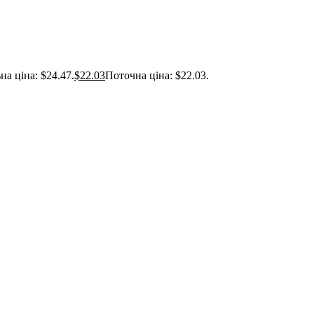
на ціна: $24.47.
$
22.03
Поточна ціна: $22.03.