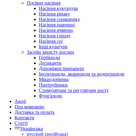
Посівне насіння
Насіння кукурудзи
Насіння ріпаку
Насіння соняшнику
Насіння пшениці
Насіння ячменю
Насіння гороху
Насіння сої
Інші культури
Засоби захисту рослин
Гербіциди
Десиканти
Допоміжні препарати
Інсектициди, акарициди та родентициди
Мікродобрива
Протруйники
Стимулятори та регулятори росту
Фунгіциди
Акції
Про компанію
Доставка та оплата
Контакти
Статті
Українська
русский
(
російська
)