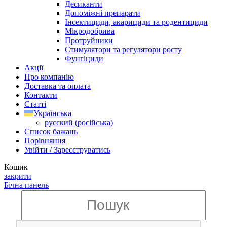
Десиканти
Допоміжні препарати
Інсектициди, акарициди та родентициди
Мікродобрива
Протруйники
Стимулятори та регулятори росту
Фунгіциди
Акції
Про компанію
Доставка та оплата
Контакти
Статті
Українська
русский
(
російська
)
Список бажань
Порівняння
Увійти / Зареєструватись
Кошик
закрити
Бічна панель