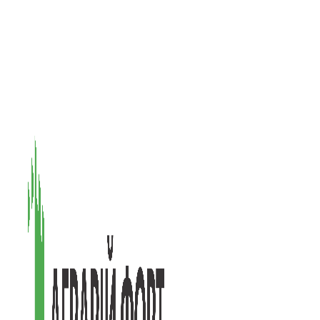
08601, Київська обл., М Васильків, вул. Головачова 1Б, офіс 1
(097) 171-73-50
(050) 586-76-20