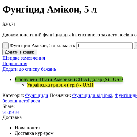
Фунгіцид Амікон, 5 л
$
20.71
Двокомпонентний фунгіцид для інтенсивного захисту посівів 
Фунгіцид Амікон, 5 л кількість
Додати в кошик
Швидке замовлення
Порівняння
Додати до списку бажань
Сполучені Штати Америки (США) долар ($) - USD
Українська гривня ( грн) - UAH
Категорія:
Фунгіциди
Позначки:
Фунгіциди від іржі
,
Фунгіциди
борошнистої роси
Share:
закрити
Доставка
Нова пошта
Доставка кур'єром