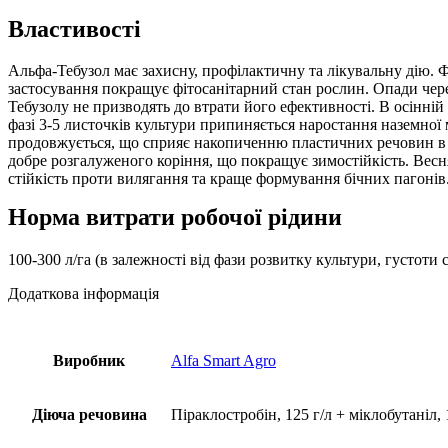
Властивості
Альфа-Тебузол має захисну, профілактичну та лікувальну дію. Ф
застосування покращує фітосанітарний стан рослин. Опади чере
Тебузолу не призводять до втрати його ефективності. В осінній
фазі 3-5 листочків культури припиняється наростання наземної 
продовжується, що сприяє накопиченню пластичних речовин в к
добре розгалуженого коріння, що покращує зимостійкість. Вес
стійкість проти вилягання та краще формування бічних пагонів
Норма витрати робочої рідини
100-300 л/га (в залежності від фази розвитку культури, густоти
Додаткова інформація
Виробник
Alfa Smart Agro
Діюча речовина
Піраклостробін, 125 г/л + міклобутаніл, 