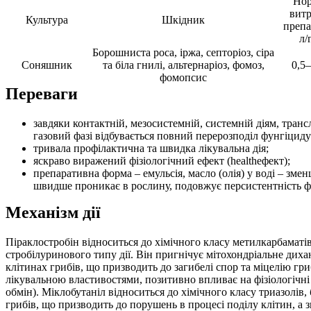
Но
витр
Культура
Шкідник
препа
л/
Борошниста роса, іржа, септоріоз, сіра
Соняшник
та біла гнилі, альтернаріоз, фомоз,
0,5–
фомопсис
Переваги
завдяки контактній, мезосистемній, системній діям, тра
газовий фазі відбувається повний перерозподіл фунгіциду
тривала профілактична та швидка лікувальна дія;
яскраво виражений фізіологічний ефект (healthефект);
препаративна форма – емульсія, масло (олія) у воді – зм
швидше проникає в рослину, подовжує персистентність ф
Механізм дії
Піраклостробін відноситься до хімічного класу метилкарбаматів,
стробілуринового типу дії. Він пригнічує мітохондріальне дих
клітинах грибів, що призводить до загибелі спор та міцелію гр
лікувальною властивостями, позитивно впливає на фізіологічні
обмін). Міклобутаніл відноситься до хімічного класу триазолів,
грибів, що призводить до порушень в процесі поділу клітин, а з