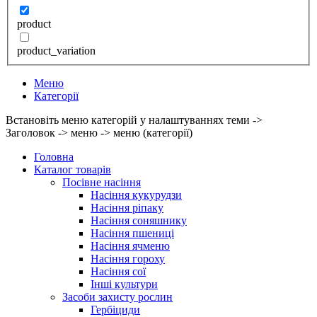
product
product_variation
Меню
Категорії
Встановіть меню категорій у налаштуваннях теми ->
Заголовок -> меню -> меню (категорії)
Головна
Каталог товарів
Посівне насіння
Насіння кукурудзи
Насіння ріпаку
Насіння соняшнику
Насіння пшениці
Насіння ячменю
Насіння гороху
Насіння сої
Інші культури
Засоби захисту рослин
Гербіциди