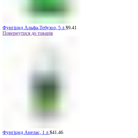
Фунгіцид Альфа-Тебузол, 5 л
$
9.41
Повернутися до товарів
Фунгіцид Анелас, 1 л
$
41.46