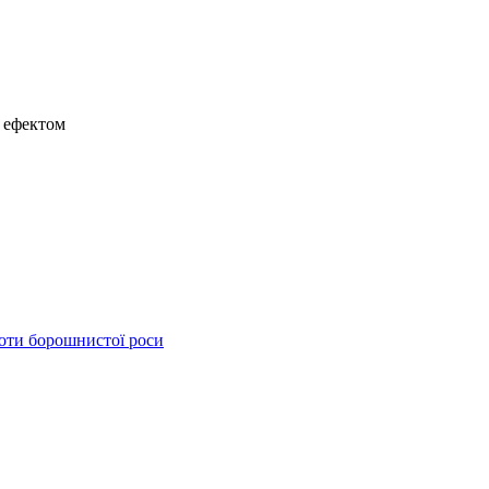
 ефектом
оти борошнистої роси