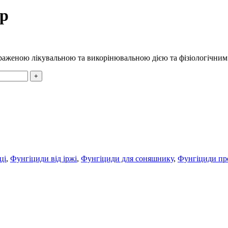
тр
раженою лікувальною та викорінювальною дією та фізіологічним
ці
,
Фунгіциди від іржі
,
Фунгіциди для соняшнику
,
Фунгіциди пр