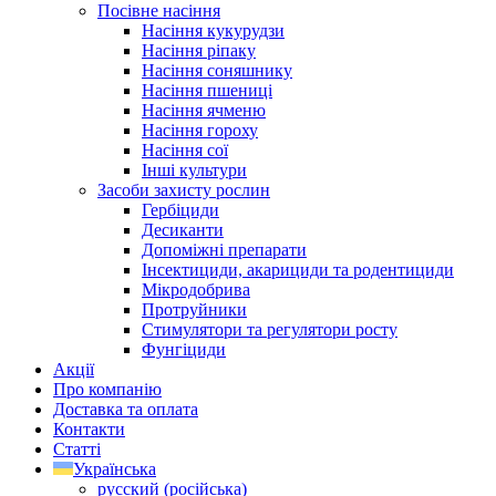
Посівне насіння
Насіння кукурудзи
Насіння ріпаку
Насіння соняшнику
Насіння пшениці
Насіння ячменю
Насіння гороху
Насіння сої
Інші культури
Засоби захисту рослин
Гербіциди
Десиканти
Допоміжні препарати
Інсектициди, акарициди та родентициди
Мікродобрива
Протруйники
Стимулятори та регулятори росту
Фунгіциди
Акції
Про компанію
Доставка та оплата
Контакти
Статті
Українська
русский
(
російська
)