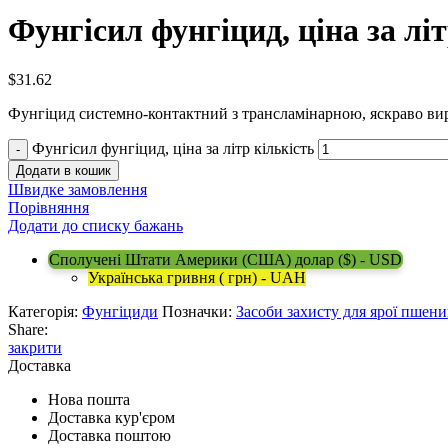
Фунгісил фунгіцид, ціна за лі
$
31.62
Фунгіцид системно-контактний з трансламінарною, яскраво ви
Фунгісил фунгіцид, ціна за літр кількість
Додати в кошик
Швидке замовлення
Порівняння
Додати до списку бажань
Сполучені Штати Америки (США) долар ($) - USD
Українська гривня ( грн) - UAH
Категорія:
Фунгіциди
Позначки:
Засоби захисту для ярої пшени
Share:
закрити
Доставка
Нова пошта
Доставка кур'єром
Доставка поштою