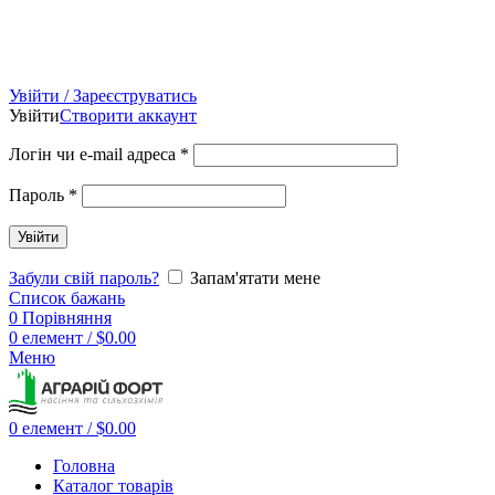
Увійти / Зареєструватись
Увійти
Створити аккаунт
Логін чи e-mail адреса
*
Пароль
*
Увійти
Забули свій пароль?
Запам'ятати мене
Список бажань
0
Порівняння
0
елемент
/
$
0.00
Меню
0
елемент
/
$
0.00
Головна
Каталог товарів