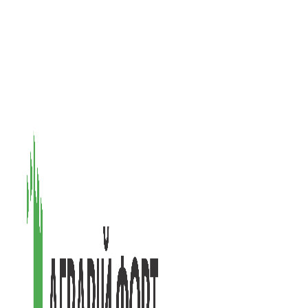
08601, Київська обл., М Васильків, вул. Головачова 1Б, офіс 1