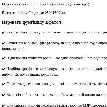
Норма витрати:
1,2–5,0 кг/га (залежно від культури)
Витрата робочої рідини:
250–1500 л/га
Переваги фунгіциду Ефатол
✔️ Системний фунгіцид з швидкою та тривалою дією проти гри
✔️ Захист від мільдью, фітофторозу, парші, альтернаріозу, макро
інших хвороб.
✔️ Підвищення стійкості рослин завдяки стимуляції природного 
✔️ Надійна профілактика та лікування інфекцій на винограді, яб
цибулі, ріпаку та інших культурах.
✔️ Стійкість до змивання дощем — зберігає ефективність після 
✔️ Екологічна безпека та мінімальний негативний вплив на дов
✔️ Сумісність з іншими засобами захисту рослин (ЗЗР), добрив