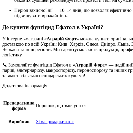
бакових сумішей рекомендується провести тест на сумісні
Період захисної дії — 10–14 днів, що дозволяє ефективн
підвищувати врожайність.
Де купити фунгіцид Ефатол в Україні?
У інтернет-магазині
«Аграрій Форт»
можна купити оригінальн
доставкою по всій Україні: Київ, Харків, Одеса, Дніпро, Львів,
Черкаси та інші регіони. Ми гарантуємо якість продукції, профе
логістику.
📞 Замовляйте фунгіцид Ефатол в
«Аграрій Форт»
— надійний 
парші, альтернаріозу, макроспоріозу, пероноспорозу та інших 
та якості сільськогосподарських культур!
Додаткова інформація
Препаративна
Порошок, що змочується
форма
Виробник
Хімагромаркетинг