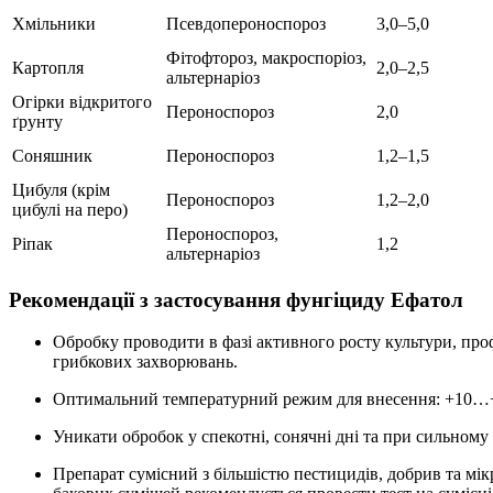
Хмільники
Псевдопероноспороз
3,0–5,0
Фітофтороз, макроспоріоз,
Картопля
2,0–2,5
альтернаріоз
Огірки відкритого
Пероноспороз
2,0
ґрунту
Соняшник
Пероноспороз
1,2–1,5
Цибуля (крім
Пероноспороз
1,2–2,0
цибулі на перо)
Пероноспороз,
Ріпак
1,2
альтернаріоз
Рекомендації з застосування фунгіциду Ефатол
Обробку проводити в фазі активного росту культури, пр
грибкових захворювань.
Оптимальний температурний режим для внесення: +10…
Уникати обробок у спекотні, сонячні дні та при сильному в
Препарат сумісний з більшістю пестицидів, добрив та мі