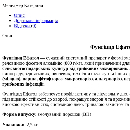
Менеджер Катерина
Опис
Додаткова інформація
Відгуки (0)
Опис
Фунгіцид Ефат
Фунгіцид Ефатол
— сучасний системний препарат у формі зм
речовиною фосетил алюмінію (800 г/кг), який призначений
для
сільськогосподарських культур від грибкових захворювань
.
винограду, зерняткових, овочевих, технічних культур та інших
(мілдью), парша, фітофтороз, макроспоріоз, альтернаріоз, п
грибкових інфекцій.
Фунгіцид Ефатол забезпечує профілактичну та лікувальну дію, 
підвищенню стійкості до хвороб, покращує здоров’я та врожайн
високою ефективністю, системною дією, тривалою захистом та 
Форма випуску:
змочуваний порошок (ВП)
Упаковка:
2,5 кг