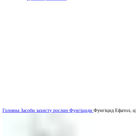
Головна
Засоби захисту рослин
Фунгіциди
Фунгіцид Ефатол, ці