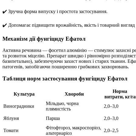
✔️ Зручна форма випуску і простота застосування.
✔️ Допомагає підвищити врожайність, якість і товарний вигляд 
Механізм дії фунгіциду Ефатол
Активна речовина — фосетил алюмінію — стимулює захисні реа
та розвиток міцелію. Препарат швидко і рівномірно розподіляєт
базипетально), забезпечуючи захист нових і старих тканин. Еф
патогенів, запобігаючи поширенню грибкових захворювань.
Таблиця норм застосування фунгіциду Ефатол
Норма
Культура
Хвороби
витрати, кг/га
Мільдью, чорна
Виноградники
2,0–3,0
плямистість
Яблуня
Парша
2,0–3,0
Фітофтороз, макроспоріоз,
Томати
2,0–2,5
альтернаріоз