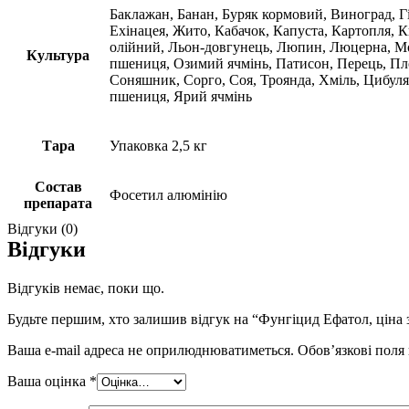
Баклажан, Банан, Буряк кормовий, Виноград, Гі
Ехінацея, Жито, Кабачок, Капуста, Картопля, К
олійний, Льон-довгунець, Люпин, Люцерна, Мор
Культура
пшениця, Озимий ячмінь, Патисон, Перець, Плод
Соняшник, Сорго, Соя, Троянда, Хміль, Цибуля
пшениця, Ярий ячмінь
Тара
Упаковка 2,5 кг
Состав
Фосетил алюмінію
препарата
Відгуки (0)
Відгуки
Відгуків немає, поки що.
Будьте першим, хто залишив відгук на “Фунгіцид Ефатол, ціна з
Ваша e-mail адреса не оприлюднюватиметься.
Обов’язкові поля
Ваша оцінка
*