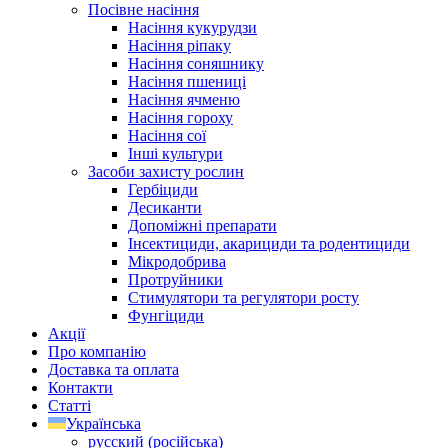
Посівне насіння
Насіння кукурудзи
Насіння ріпаку
Насіння соняшнику
Насіння пшениці
Насіння ячменю
Насіння гороху
Насіння сої
Інші культури
Засоби захисту рослин
Гербіциди
Десиканти
Допоміжні препарати
Інсектициди, акарициди та родентициди
Мікродобрива
Протруйники
Стимулятори та регулятори росту
Фунгіциди
Акції
Про компанію
Доставка та оплата
Контакти
Статті
Українська
русский
(
російська
)