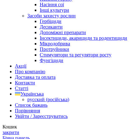
Насіння сої
Інші культури
Засоби захисту рослин
Гербіциди
Десиканти
Допоміжні препарати
Інсектициди, акарициди та родентициди
Мікродобрива
Протруйники
Стимулятори та регулятори росту
Фунгіциди
Акції
Про компанію
Доставка та оплата
Контакти
Статті
Українська
русский
(
російська
)
Список бажань
Порівняння
Увійти / Зареєструватись
Кошик
закрити
Бічна панель