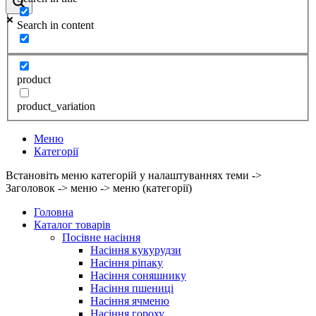
Search in content
product
product_variation
Меню
Категорії
Встановіть меню категорій у налаштуваннях теми ->
Заголовок -> меню -> меню (категорії)
Головна
Каталог товарів
Посівне насіння
Насіння кукурудзи
Насіння ріпаку
Насіння соняшнику
Насіння пшениці
Насіння ячменю
Насіння гороху