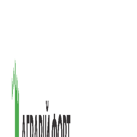
08601, Київська обл., М Васильків, вул. Головачова 1Б, офіс 1
(097) 171-73-50
(050) 586-76-20