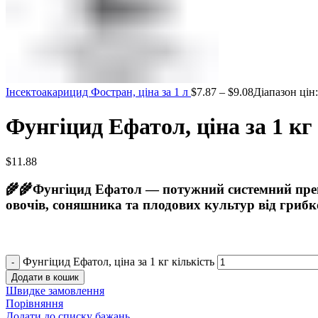
Інсектоакарицид Фостран, ціна за 1 л
$
7.87
–
$
9.08
Діапазон цін:
Фунгіцид Ефатол, ціна за 1 кг
$
11.88
🌾🌾Фунгіцид Ефатол — потужний системний преп
овочів, соняшника та плодових культур від гриб
Фунгіцид Ефатол, ціна за 1 кг кількість
Додати в кошик
Швидке замовлення
Порівняння
Додати до списку бажань