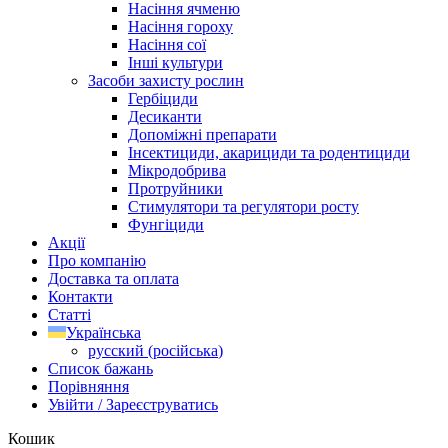
Насіння ячменю
Насіння гороху
Насіння сої
Інші культури
Засоби захисту рослин
Гербіциди
Десиканти
Допоміжні препарати
Інсектициди, акарициди та родентициди
Мікродобрива
Протруйники
Стимулятори та регулятори росту
Фунгіциди
Акції
Про компанію
Доставка та оплата
Контакти
Статті
Українська
русский
(
російська
)
Список бажань
Порівняння
Увійти / Зареєструватись
Кошик