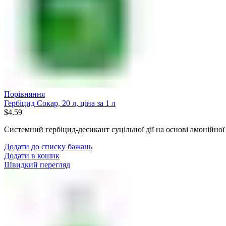
Порівняння
Гербіцид Сокар, 20 л, ціна за 1 л
$
4.59
Системний гербіцид-десикант суцільної дії на основі амонійної 
Додати до списку бажань
Додати в кошик
Швидкий перегляд