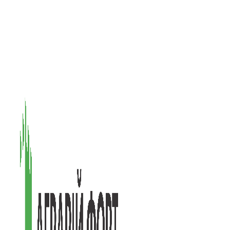
08601, Київська обл., М Васильків, вул. Головачова 1Б, офіс 1
(097) 171-73-50
(050) 586-76-20