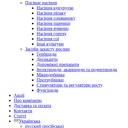
Посівне насіння
Насіння кукурудзи
Насіння ріпаку
Насіння соняшнику
Насіння пшениці
Насіння ячменю
Насіння гороху
Насіння сої
Інші культури
Засоби захисту рослин
Гербіциди
Десиканти
Допоміжні препарати
Інсектициди, акарициди та родентициди
Мікродобрива
Протруйники
Стимулятори та регулятори росту
Фунгіциди
Акції
Про компанію
Доставка та оплата
Контакти
Статті
Українська
русский
(
російська
)