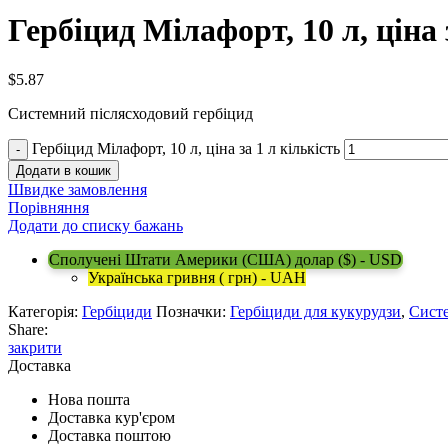
Гербіцид Мілафорт, 10 л, ціна 
$
5.87
Системний післясходовий гербіцид
Гербіцид Мілафорт, 10 л, ціна за 1 л кількість
Додати в кошик
Швидке замовлення
Порівняння
Додати до списку бажань
Сполучені Штати Америки (США) долар ($) - USD
Українська гривня ( грн) - UAH
Категорія:
Гербіциди
Позначки:
Гербіциди для кукурудзи
,
Систе
Share:
закрити
Доставка
Нова пошта
Доставка кур'єром
Доставка поштою