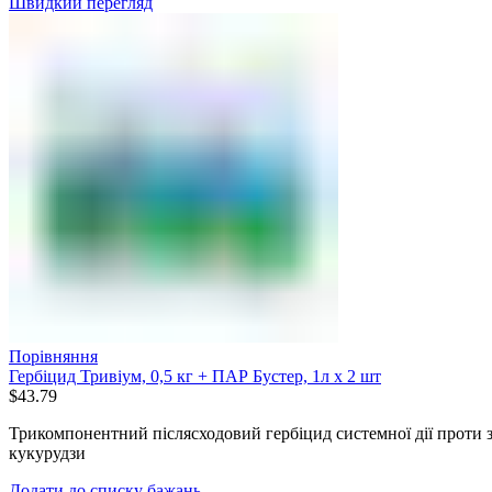
Швидкий перегляд
Порівняння
Гербіцид Тривіум, 0,5 кг + ПАР Бустер, 1л х 2 шт
$
43.79
Трикомпонентний післясходовий гербіцид системної дії проти з
кукурудзи
Додати до списку бажань