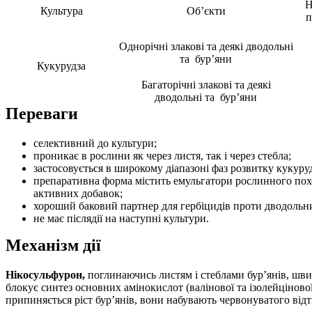
Н
Культура
Об’єкти
п
Однорічні злакові та деякі дводольні
та бур’яни
Кукурудза
Багаторічні злакові та деякі
дводольні та бур’яни
Переваги
селективний до культури;
проникає в рослини як через листя, так і через стебла;
застосовується в широкому діапазоні фаз розвитку кукурудз
препаративна форма містить емульгатори рослинного пох
активних добавок;
хороший баковий партнер для гербіцидів проти дводольни
не має післядії на наступні культури.
Механізм дії
Нікосульфурон,
поглинаючись листям і стеблами бур’янів, швидк
блокує синтез основних амінокислот (валінової та ізолейцінової
припиняється ріст бур’янів, вони набувають червонуватого відт