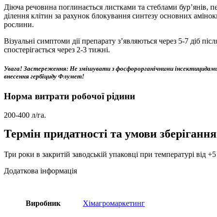
Діюча речовина поглинається листками та стеблами бур’янів, пе
ділення клітин за рахунок блокування синтезу основних амінок
рослини.
Візуальні симптоми дії препарату з’являються через 5-7 діб післ
спостерігається через 2-3 тижні.
Увага! Застереження:
Не змішувати з фосфорорганічними інсектицидами і
внесення гербіциду Флумет!
Норма витрати робочої рідини
200-400 л/га.
Термін придатності та умови зберігання
Три роки в закритій заводській упаковці при температурі від +5
Додаткова інформація
Виробник
Хімагромаркетинг