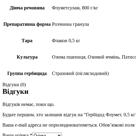
Діюча речовина
Флуметсулам, 800 г/кг
Препаративна форма
Розчинна гранула
Тара
Флакон 0,5 кг
Культура
Озима пшениця, Озимий ячмінь, Патисо
Группа гербицида
Страховий (післясходовий)
Відгуки (0)
Відгуки
Відгуків немає, поки що.
Будьте першим, хто залишив відгук на “Гербіцид Флумет, 0,5 кг
Ваша e-mail адреса не оприлюднюватиметься.
Обов’язкові поля
Ваша оцінка
*