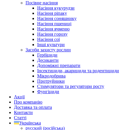
Посівне насіння
Насіння кукурудзи
Насіння ріпаку
Насіння соняшнику
Насіння пшениці
Насіння ячменю
Насіння гороху
Насіння сої
Інші культури
Засоби захисту рослин
Гербіциди
Десиканти
Допоміжні препарати
Інсектициди, акарициди та родентициди
Мікродобрива
Протруйники
Стимулятори та регулятори росту
Фунгіциди
Акції
Про компанію
Доставка та оплата
Контакти
Статті
Українська
русский
(
російська
)