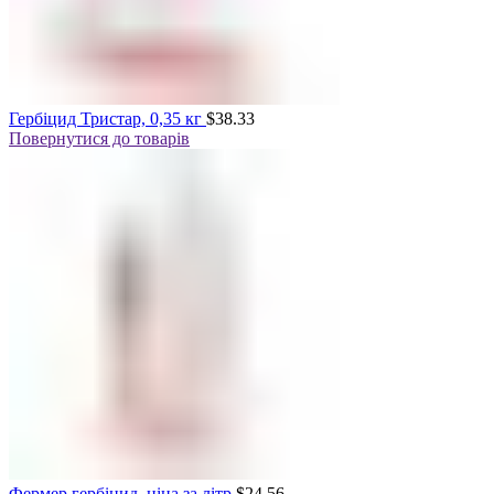
Гербіцид Тристар, 0,35 кг
$
38.33
Повернутися до товарів
Фермер гербіцид, ціна за літр
$
24.56