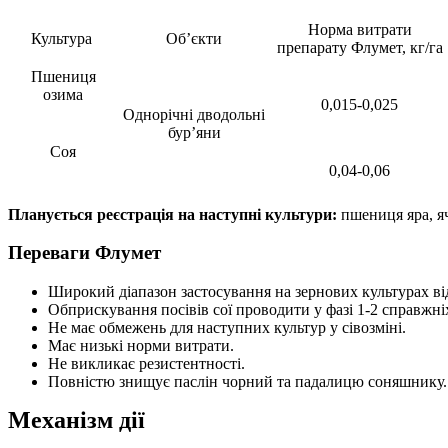
Норма витрати
Культура
Об’єкти
препарату Флумет, кг/га
Пшениця
озима
0,015-0,025
Однорічні дводольні
бур’яни
Соя
0,04-0,06
Планується реєстрація на наступні культури:
пшениця яра, я
Переваги Флумет
Широкий діапазон застосування на зернових культурах ві
Обприскування посівів сої проводити у фазі 1-2 справжні
Не має обмежень для наступних культур у сівозміні.
Має низькі норми витрати.
Не викликає резистентності.
Повністю знищує паслін чорний та падалицю соняшнику.
Механізм дії