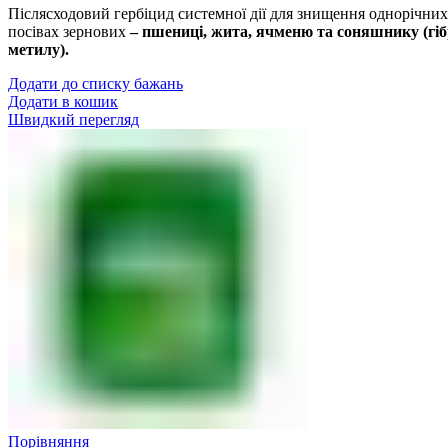
Післясходовий гербіцид системної дії для знищення однорічних
посівах зернових
– пшениці, жита, ячменю та соняшнику (гібр
метилу).
Додати до списку бажань
Додати в кошик
Швидкий перегляд
Порівняння