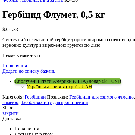
Гербіцид Флумет, 0,5 кг
$
251.83
Системний селективний гербіцид проти широкого спектру однор
зернових культур з вираженою ґрунтовою дією
Немає в наявності
Порівняння
Додати до списку бажань
Сполучені Штати Америки (США) долар ($) - USD
Українська гривня ( грн) - UAH
Категорія:
Гербіциди
Позначки:
Гербіциди для озимого ячменю
ячменю
,
Засоби захисту для ярої пшениці
Share:
закрити
Доставка
Нова пошта
Доставка кур'єром