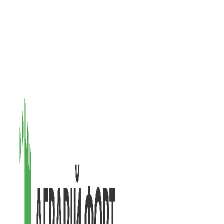
08601, Київська обл., М Васильків, вул. Головачова 1Б, офіс 1
(097) 171-73-50
(050) 586-76-20