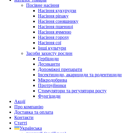
Посівне насіння
Насіння кукурудзи
Насіння ріпаку
Насіння соняшнику
Насіння пшениці
Насіння ячменю
Насіння гороху
Насіння сої
Інші культури
Засоби захисту рослин
Гербіциди
Десиканти
Допоміжні препарати
Інсектициди, акарициди та родентициди
Мікродобрива
Протруйники
Стимулятори та регулятори росту
Фунгіциди
Акції
Про компанію
Доставка та оплата
Контакти
Статті
Українська