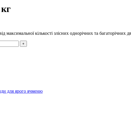
 кг
 від максимальної кількості злісних однорічних та багаторічних 
иди для ярого ячменю