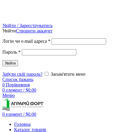
Увійти / Зареєструватись
Увійти
Створити аккаунт
Логін чи e-mail адреса
*
Пароль
*
Увійти
Забули свій пароль?
Запам'ятати мене
Список бажань
0
Порівняння
0
елемент
/
$
0.00
Меню
0
елемент
/
$
0.00
Головна
Каталог товарів