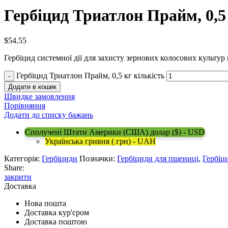
Гербіцид Триатлон Прайм, 0,5
$
54.55
Гербіцид системної дії для захисту зернових колосових культур
Гербіцид Триатлон Прайм, 0,5 кг кількість
Додати в кошик
Швидке замовлення
Порівняння
Додати до списку бажань
Сполучені Штати Америки (США) долар ($) - USD
Українська гривня ( грн) - UAH
Категорія:
Гербіциди
Позначки:
Гербіциди для пшениці
,
Гербіц
Share:
закрити
Доставка
Нова пошта
Доставка кур'єром
Доставка поштою