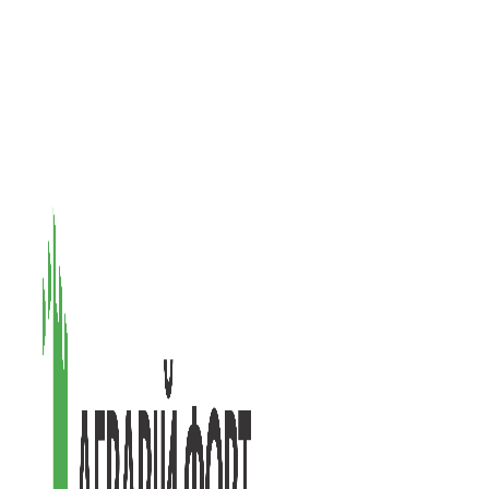
08601, Київська обл., М Васильків, вул. Головачова 1Б, офіс 1