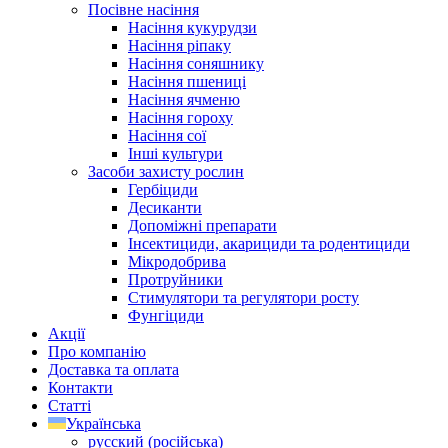
Посівне насіння
Насіння кукурудзи
Насіння ріпаку
Насіння соняшнику
Насіння пшениці
Насіння ячменю
Насіння гороху
Насіння сої
Інші культури
Засоби захисту рослин
Гербіциди
Десиканти
Допоміжні препарати
Інсектициди, акарициди та родентициди
Мікродобрива
Протруйники
Стимулятори та регулятори росту
Фунгіциди
Акції
Про компанію
Доставка та оплата
Контакти
Статті
Українська
русский
(
російська
)