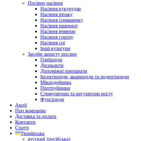
Посівне насіння
Насіння кукурудзи
Насіння ріпаку
Насіння соняшнику
Насіння пшениці
Насіння ячменю
Насіння гороху
Насіння сої
Інші культури
Засоби захисту рослин
Гербіциди
Десиканти
Допоміжні препарати
Інсектициди, акарициди та родентициди
Мікродобрива
Протруйники
Стимулятори та регулятори росту
Фунгіциди
Акції
Про компанію
Доставка та оплата
Контакти
Статті
Українська
русский
(
російська
)