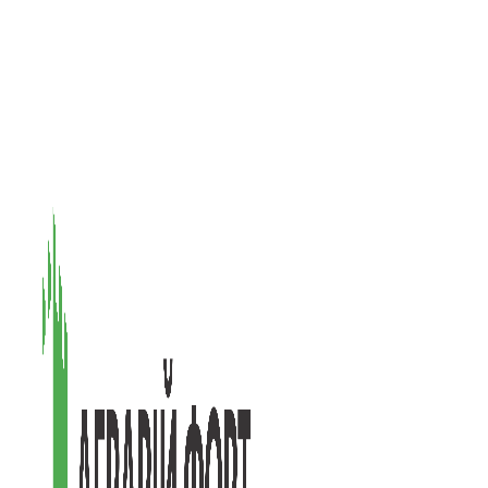
08601, Київська обл., М Васильків, вул. Головачова 1Б, офіс 1
(097) 171-73-50
(050) 586-76-20