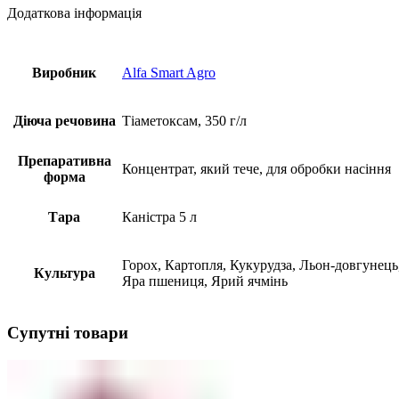
Додаткова інформація
Виробник
Alfa Smart Agro
Діюча речовина
Тіаметоксам, 350 г/л
Препаративна
Концентрат, який тече, для обробки насіння
форма
Тара
Каністра 5 л
Горох, Картопля, Кукурудза, Льон-довгунець
Культура
Яра пшениця, Ярий ячмінь
Супутні товари