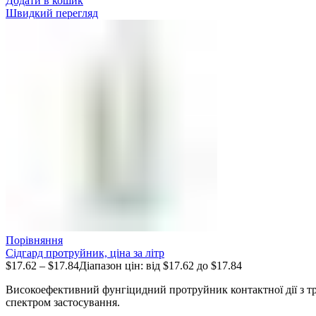
Додати в кошик
Швидкий перегляд
Порівняння
Сідгард протруйник, ціна за літр
$
17.62
–
$
17.84
Діапазон цін: від $17.62 до $17.84
Високоефективний фунгіцидний протруйник контактної дії з т
спектром застосування.