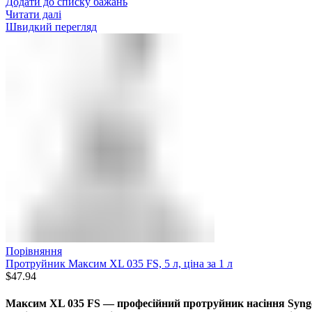
Додати до списку бажань
Читати далі
Швидкий перегляд
Порівняння
Протруйник Максим XL 035 FS, 5 л, ціна за 1 л
$
47.94
Максим XL 035 FS — професійний протруйник насіння Syngen