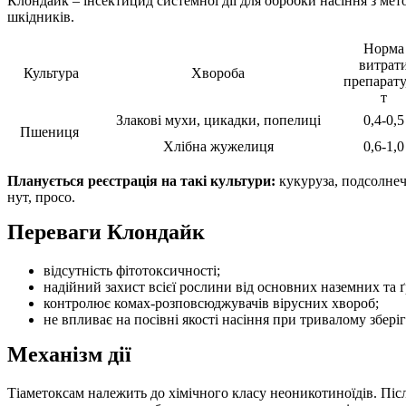
Клондайк – інсектицид системної дії для обробки насіння з мет
шкідників.
Норма
витрат
Культура
Хвороба
препарату,
т
Злакові мухи, цикадки, попелиці
0,4-0,5
Пшениця
Хлібна жужелиця
0,6-1,0
Планується реєстрація на такі культури:
кукуруза, подсолнечн
нут, просо.
Переваги Клондайк
відсутність фітотоксичності;
надійний захист всієї рослини від основних наземних та 
контролює комах-розповсюджувачів вірусних хвороб;
не впливає на посівні якості насіння при тривалому зберіг
Механізм дії
Тіаметоксам належить до хімічного класу неоникотиноїдів. Післ