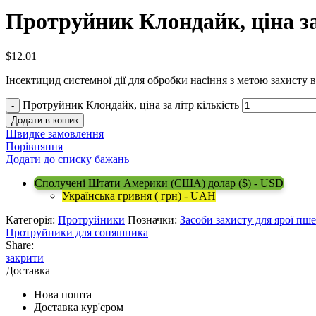
Протруйник Клондайк, ціна за
$
12.01
Інсектицид системної дії для обробки насіння з метою захисту 
Протруйник Клондайк, ціна за літр кількість
Додати в кошик
Швидке замовлення
Порівняння
Додати до списку бажань
Сполучені Штати Америки (США) долар ($) - USD
Українська гривня ( грн) - UAH
Категорія:
Протруйники
Позначки:
Засоби захисту для ярої пш
Протруйники для соняшника
Share:
закрити
Доставка
Нова пошта
Доставка кур'єром