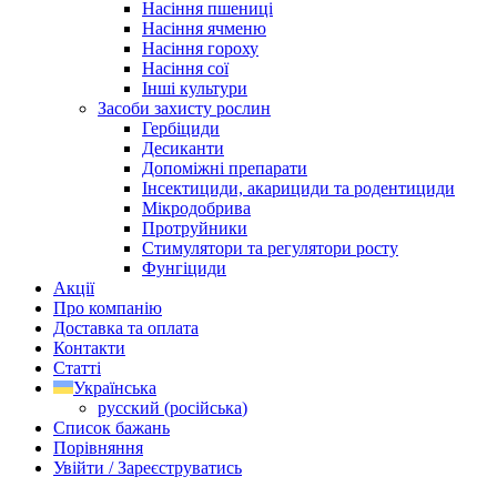
Насіння пшениці
Насіння ячменю
Насіння гороху
Насіння сої
Інші культури
Засоби захисту рослин
Гербіциди
Десиканти
Допоміжні препарати
Інсектициди, акарициди та родентициди
Мікродобрива
Протруйники
Стимулятори та регулятори росту
Фунгіциди
Акції
Про компанію
Доставка та оплата
Контакти
Статті
Українська
русский
(
російська
)
Список бажань
Порівняння
Увійти / Зареєструватись