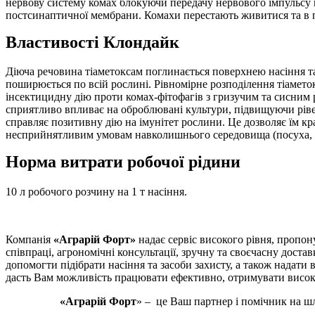
нервову систему комах блокуючи передачу нервового імпульсу 
постсинаптичної мембрани. Комахи перестають живитися та в 
Властивості Клондайк
Діюча речовина тіаметоксам поглинається поверхнею насіння т
поширюється по всій рослині. Рівномірне розподілення тіамето
інсектицидну дію проти комах-фітофагів з гризучим та сисним
сприятливо впливає на оброблювані культури, підвищуючи рівен
справляє позитивну дію на імунітет рослини. Це дозволяє їм кр
несприйнятливим умовам навколишнього середовища (посуха, т
Норма витрати робочої рідини
10 л робочого розчину на 1 т насіння.
Компанія
«Аграрій Форт»
надає сервіс високого рівня, пропон
співпраці, агрономічні консультації, зручну та своєчасну достав
допомогти підібрати насіння та засоби захисту, а також надати
дасть Вам можливість працювати ефективно, отримувати високі
«Аграрій Форт
» – це Ваш партнер і помічник на ш