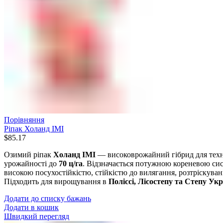
Порівняння
Ріпак Холанд IMI
$
85.17
Озимий ріпак
Холанд IMI
— високоврожайний гібрид для техн
урожайності до
70 ц/га
. Відзначається потужною кореневою си
високою посухостійкістю, стійкістю до вилягання, розтріскуван
Підходить для вирощування в
Поліссі, Лісостепу та Степу Ук
Додати до списку бажань
Додати в кошик
Швидкий перегляд