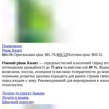
Порівняння
Ріпак Квант
$
81.76
Оригінальна ціна: $81.76.
$
69.52
Поточна ціна: $69.52.
Озимий ріпак Квант
— середньостиглий класичний гібрид інт
потенціалом урожайності до
75 ц/га
та вмістом олії
49 %
. Відз
вилягання, посухи, осипання та високою толерантністю до ком
осінньому розвитку ідеально підходить для ранніх строків сів
перед входом у зиму. Рекомендований для вирощування в зона
технологією
Додати до списку бажань
Додати в кошик
Швидкий перегляд