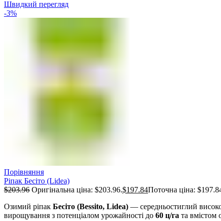
Швидкий перегляд
-3%
Порівняння
Ріпак Бесіто (Lidea)
$
203.96
Оригінальна ціна: $203.96.
$
197.84
Поточна ціна: $197.8
Озимий ріпак
Бесіто (Bessito, Lidea)
— середньостиглий високо
вирощування з потенціалом урожайності до
60 ц/га
та вмістом 