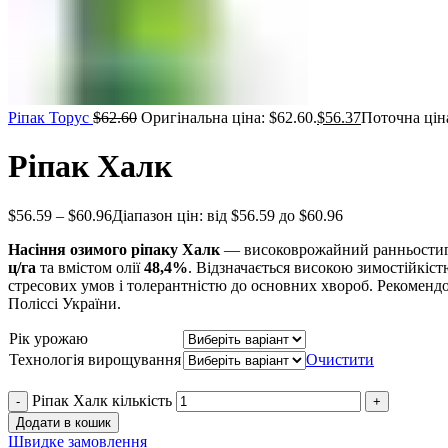
Ріпак Торус
$
62.60
Оригінальна ціна: $62.60.
$
56.37
Поточна ціна
Ріпак Халк
$
56.59
–
$
60.96
Діапазон цін: від $56.59 до $60.96
Насіння озимого ріпаку Халк
— високоврожайний ранньостигл
ц/га
та вмістом олії
48,4%
. Відзначається високою зимостійкіст
стресових умов і толерантністю до основних хвороб. Рекоменд
Поліссі України.
Рік урожаю
Технологія вирощування
Очистити
Ріпак Халк кількість
Додати в кошик
Швидке замовлення