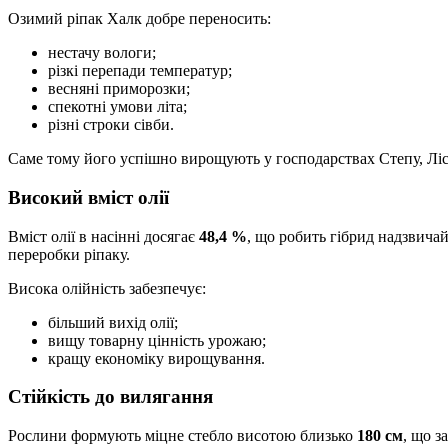
Озимий ріпак Халк добре переносить:
нестачу вологи;
різкі перепади температур;
весняні приморозки;
спекотні умови літа;
різні строки сівби.
Саме тому його успішно вирощують у господарствах Степу, Ліс
Високий вміст олії
Вміст олії в насінні досягає
48,4 %
, що робить гібрид надзвича
переробки ріпаку.
Висока олійність забезпечує:
більший вихід олії;
вищу товарну цінність урожаю;
кращу економіку вирощування.
Стійкість до вилягання
Рослини формують міцне стебло висотою близько
180 см
, що з