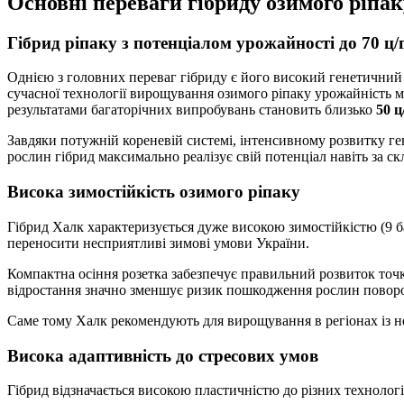
Основні переваги гібриду озимого ріпа
Гібрид ріпаку з потенціалом урожайності до 70 ц/
Однією з головних переваг гібриду є його високий генетичний
сучасної технології вирощування озимого ріпаку урожайність 
результатами багаторічних випробувань становить близько
50 ц
Завдяки потужній кореневій системі, інтенсивному розвитку ге
рослин гібрид максимально реалізує свій потенціал навіть за с
Висока зимостійкість озимого ріпаку
Гібрид Халк характеризується дуже високою зимостійкістю (9 б
переносити несприятливі зимові умови України.
Компактна осіння розетка забезпечує правильний розвиток точк
відростання значно зменшує ризик пошкодження рослин повор
Саме тому Халк рекомендують для вирощування в регіонах із 
Висока адаптивність до стресових умов
Гібрид відзначається високою пластичністю до різних технолог