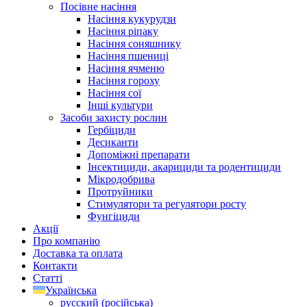
Посівне насіння
Насіння кукурудзи
Насіння ріпаку
Насіння соняшнику
Насіння пшениці
Насіння ячменю
Насіння гороху
Насіння сої
Інші культури
Засоби захисту рослин
Гербіциди
Десиканти
Допоміжні препарати
Інсектициди, акарициди та родентициди
Мікродобрива
Протруйники
Стимулятори та регулятори росту
Фунгіциди
Акції
Про компанію
Доставка та оплата
Контакти
Статті
Українська
русский
(
російська
)