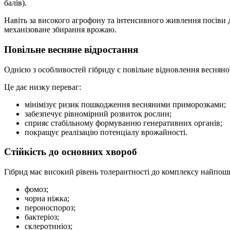
балів).
Навіть за високого агрофону та інтенсивного живлення посів
механізоване збирання врожаю.
Повільне весняне відростання
Однією з особливостей гібриду є повільне відновлення весняної
Це дає низку переваг:
мінімізує ризик пошкодження весняними приморозками;
забезпечує рівномірний розвиток рослин;
сприяє стабільному формуванню генеративних органів;
покращує реалізацію потенціалу врожайності.
Стійкість до основних хвороб
Гібрид має високий рівень толерантності до комплексу найпош
фомоз;
чорна ніжка;
пероноспороз;
бактеріоз;
склеротиніоз;