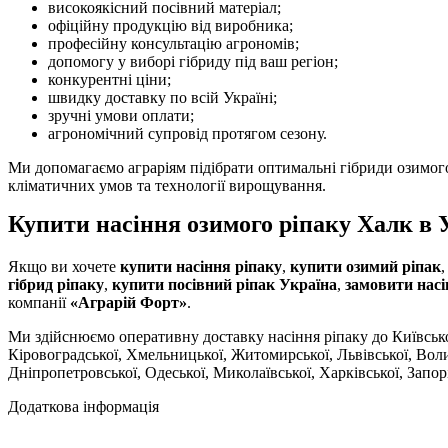
високоякісний посівний матеріал;
офіційну продукцію від виробника;
професійну консультацію агрономів;
допомогу у виборі гібриду під ваш регіон;
конкурентні ціни;
швидку доставку по всій Україні;
зручні умови оплати;
агрономічний супровід протягом сезону.
Ми допомагаємо аграріям підібрати оптимальні гібриди озимог
кліматичних умов та технології вирощування.
Купити насіння озимого ріпаку Халк в 
Якщо ви хочете
купити насіння ріпаку
,
купити озимий ріпак
гібрид ріпаку
,
купити посівний ріпак Україна
,
замовити насі
компанії
«Аграрій Форт»
.
Ми здійснюємо оперативну доставку насіння ріпаку до Київської
Кіровоградської, Хмельницької, Житомирської, Львівської, Волин
Дніпропетровської, Одеської, Миколаївської, Харківської, Запор
Додаткова інформація