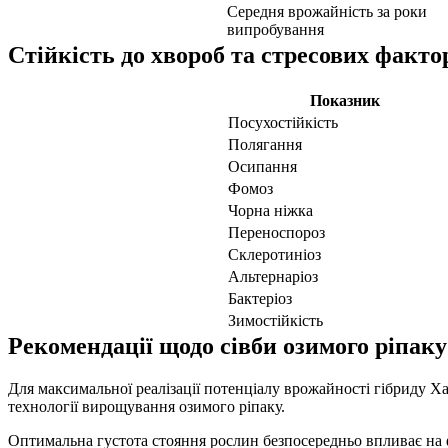
Середня врожайність за роки
випробування
Стійкість до хвороб та стресових факто
Показник
Посухостійкість
Полягання
Осипання
Фомоз
Чорна ніжка
Переноспороз
Склеротиніоз
Альтернаріоз
Бактеріоз
Зимостійкість
Рекомендації щодо сівби озимого ріпак
Для максимальної реалізації потенціалу врожайності гібриду Х
технології вирощування озимого ріпаку.
Оптимальна густота стояння рослин безпосередньо впливає на 