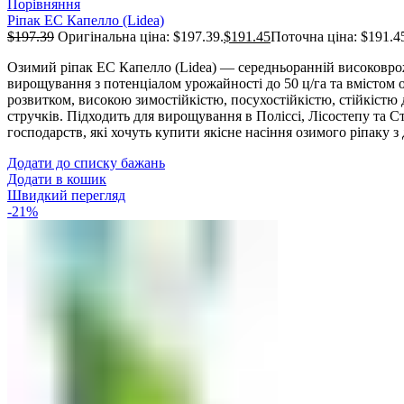
Порівняння
Ріпак ЕС Капелло (Lidea)
$
197.39
Оригінальна ціна: $197.39.
$
191.45
Поточна ціна: $191.4
Озимий ріпак ЕС Капелло (Lidea) — середньоранній високоврож
вирощування з потенціалом урожайності до 50 ц/га та вмістом о
розвитком, високою зимостійкістю, посухостійкістю, стійкістю 
стручків. Підходить для вирощування в Поліссі, Лісостепу та С
господарств, які хочуть купити якісне насіння озимого ріпаку з
Додати до списку бажань
Додати в кошик
Швидкий перегляд
-21%