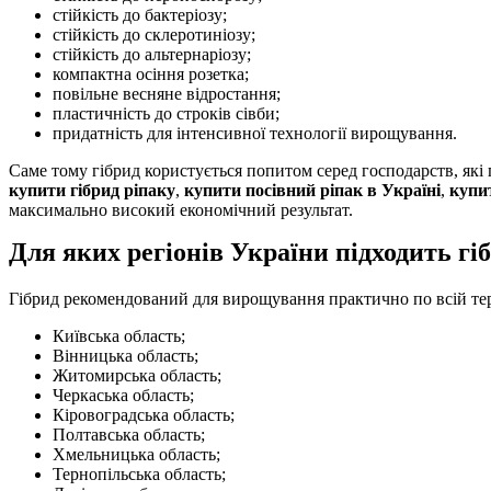
стійкість до бактеріозу;
стійкість до склеротиніозу;
стійкість до альтернаріозу;
компактна осіння розетка;
повільне весняне відростання;
пластичність до строків сівби;
придатність для інтенсивної технології вирощування.
Саме тому гібрид користується попитом серед господарств, які
купити гібрид ріпаку
,
купити посівний ріпак в Україні
,
купит
максимально високий економічний результат.
Для яких регіонів України підходить гі
Гібрид рекомендований для вирощування практично по всій тер
Київська область;
Вінницька область;
Житомирська область;
Черкаська область;
Кіровоградська область;
Полтавська область;
Хмельницька область;
Тернопільська область;