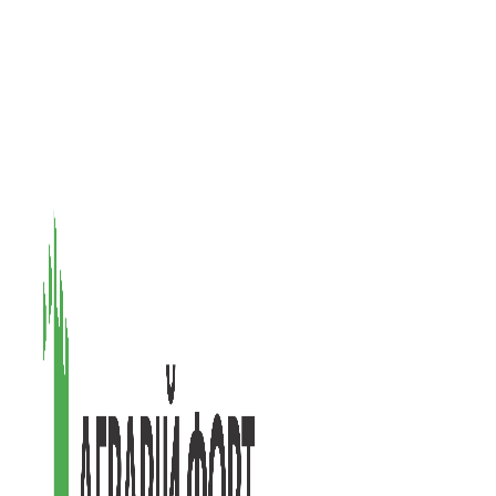
08601, Київська обл., М Васильків, вул. Головачова 1Б, офіс 1
(097) 171-73-50
(050) 586-76-20