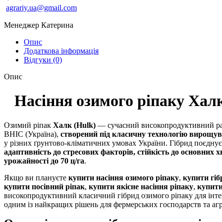
agrariy.ua@gmail.com
Менеджер Катерина
Опис
Додаткова інформація
Відгуки (0)
Опис
Насіння озимого ріпаку Хал
Озимий ріпак
Халк (Hulk)
— сучасний високопродуктивний ран
ВНІС (Україна),
створений під класичну технологію вирощу
у різних ґрунтово-кліматичних умовах України. Гібрид поєдну
адаптивність до стресових факторів, стійкість до основних х
урожайності до 70 ц/га
.
Якщо ви плануєте
купити насіння озимого ріпаку
,
купити гіб
купити посівний ріпак
,
купити якісне насіння ріпаку
,
купити
високопродуктивний класичний гібрид озимого ріпаку для інт
одним із найкращих рішень для фермерських господарств та аг