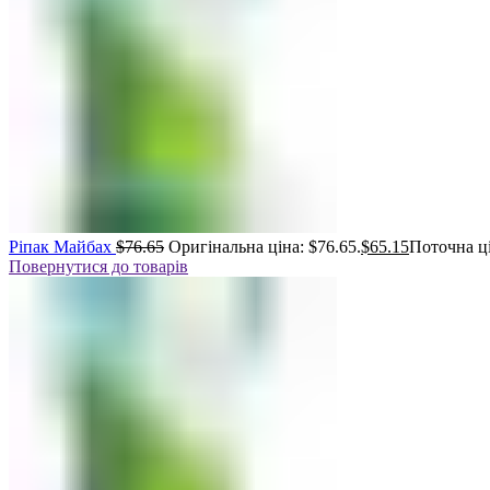
Ріпак Майбах
$
76.65
Оригінальна ціна: $76.65.
$
65.15
Поточна ці
Повернутися до товарів