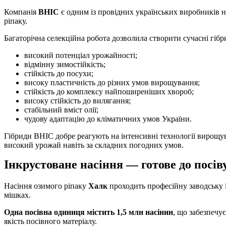
Компанія
ВНІС
є одним із провідних українських виробників н
ріпаку.
Багаторічна селекційна робота дозволила створити сучасні гібр
високий потенціал урожайності;
відмінну зимостійкість;
стійкість до посухи;
високу пластичність до різних умов вирощування;
стійкість до комплексу найпоширеніших хвороб;
високу стійкість до вилягання;
стабільний вміст олії;
чудову адаптацію до кліматичних умов України.
Гібриди ВНІС добре реагують на інтенсивні технології вирощув
високий урожай навіть за складних погодних умов.
Інкрустоване насіння — готове до посів
Насіння озимого ріпаку
Халк
проходить професійну заводську і
мішках.
Одна посівна одиниця містить 1,5 млн насінин
, що забезпечу
якість посівного матеріалу.