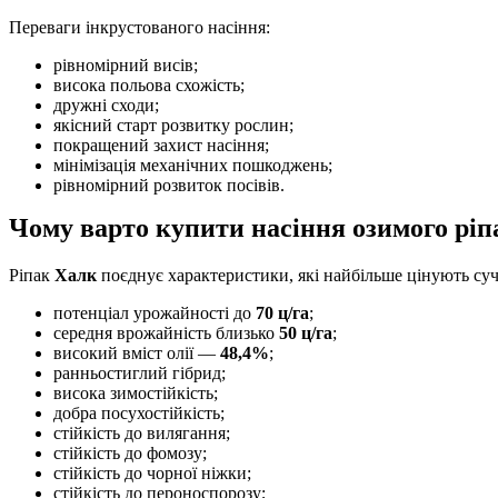
Переваги інкрустованого насіння:
рівномірний висів;
висока польова схожість;
дружні сходи;
якісний старт розвитку рослин;
покращений захист насіння;
мінімізація механічних пошкоджень;
рівномірний розвиток посівів.
Чому варто купити насіння озимого ріп
Ріпак
Халк
поєднує характеристики, які найбільше цінують суча
потенціал урожайності до
70 ц/га
;
середня врожайність близько
50 ц/га
;
високий вміст олії —
48,4%
;
ранньостиглий гібрид;
висока зимостійкість;
добра посухостійкість;
стійкість до вилягання;
стійкість до фомозу;
стійкість до чорної ніжки;
стійкість до пероноспорозу;