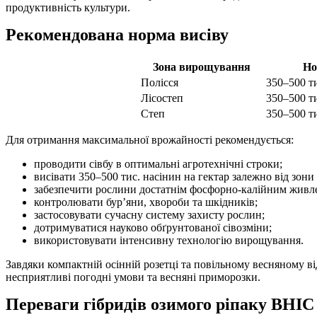
продуктивність культури.
Рекомендована норма висіву
Зона вирощування
Но
Полісся
350–500 ти
Лісостеп
350–500 ти
Степ
350–500 ти
Для отримання максимальної врожайності рекомендується:
проводити сівбу в оптимальні агротехнічні строки;
висівати 350–500 тис. насінин на гектар залежно від зон
забезпечити рослини достатнім фосфорно-калійним живл
контролювати бур’яни, хвороби та шкідників;
застосовувати сучасну систему захисту рослин;
дотримуватися науково обґрунтованої сівозміни;
використовувати інтенсивну технологію вирощування.
Завдяки компактній осінній розетці та повільному весняному в
несприятливі погодні умови та весняні приморозки.
Переваги гібридів озимого ріпаку ВНІС