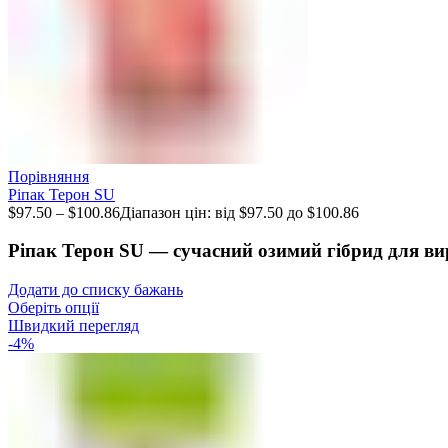
Порівняння
Ріпак Терон SU
$
97.50
–
$
100.86
Діапазон цін: від $97.50 до $100.86
Ріпак Терон SU — сучасний озимий гібрид для ви
Додати до списку бажань
Оберіть опції
Швидкий перегляд
-4%