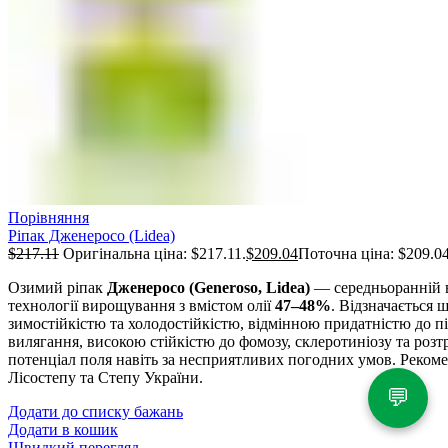
Порівняння
Ріпак Дженеросо (Lidea)
$
217.11
Оригінальна ціна: $217.11.
$
209.04
Поточна ціна: $209.04
Озимий ріпак
Дженеросо (Generoso, Lidea)
— середньоранній 
технології вирощування з вмістом олії
47–48%
. Відзначається
зимостійкістю та холодостійкістю, відмінною придатністю до пі
вилягання, високою стійкістю до фомозу, склеротиніозу та розт
потенціал поля навіть за несприятливих погодних умов. Рекоме
Лісостепу та Степу України.
💬
Додати до списку бажань
Додати в кошик
Швидкий перегляд