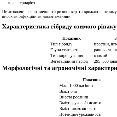
альтернаріоз.
Це дозволяє значно зменшити ризики втрати врожаю та отримува
високим інфекційним навантаженням.
Характеристика гібриду озимого ріпак
Показник
З
Тип гібриду
простий, ін
Група стиглості
ранньостигл
Тип вирощування
озимий
Вегетаційний період
295–300 дні
Морфологічні та агрономічні характер
Показник
Маса 1000 насінин
Вміст олії
Висота рослини
Вміст ерукової кислоти
Вміст глюкозинолатів
Потенціал урожайності