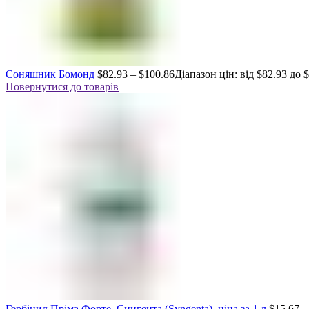
Соняшник Бомонд
$
82.93
–
$
100.86
Діапазон цін: від $82.93 до 
Повернутися до товарів
Гербіцид Пріма Форте, Сингента (Syngenta), ціна за 1 л
$
15.67