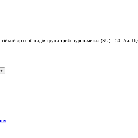
Стійкий до гербіцидів групи трибенурон-метил (SU) – 50 г/га. Пі
ння