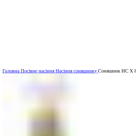
Головна
Посівне насіння
Насіння соняшнику
Соняшник НС Х 