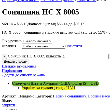
Соняшник НС Х 8005
$
68.14
–
$
86.13
Діапазон цін: від $68.14 до $86.13
НС Х 8005 – соняшник з високим вмістом олії (від 52 до 55%). 
Рік урожаю
Фракція
Очистити
Соняшник НС Х 8005 кількість
Додати в кошик
Швидке замовлення
Порівняння
Додати до списку бажань
Сполучені Штати Америки (США) долар ($) - USD
Українська гривня ( грн) - UAH
Артикул:
Невідомо
Категорії:
Насіння соняшнику
,
Посівне насі
Share:
закрити
Доставка