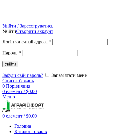
Увійти / Зареєструватись
Увійти
Створити аккаунт
Логін чи e-mail адреса
*
Пароль
*
Увійти
Забули свій пароль?
Запам'ятати мене
Список бажань
0
Порівняння
0
елемент
/
$
0.00
Меню
0
елемент
/
$
0.00
Головна
Каталог товарів