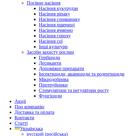
Посівне насіння
Насіння кукурудзи
Насіння ріпаку
Насіння соняшнику
Насіння пшениці
Насіння ячменю
Насіння гороху
Насіння сої
Інші культури
Засоби захисту рослин
Гербіциди
Десиканти
Допоміжні препарати
Інсектициди, акарициди та родентициди
Мікродобрива
Протруйники
Стимулятори та регулятори росту
Фунгіциди
Акції
Про компанію
Доставка та оплата
Контакти
Статті
Українська
русский
(
російська
)