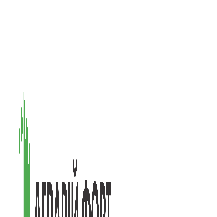
08601, Київська обл., М Васильків, вул. Головачова 1Б, офіс 1