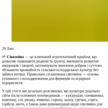
29
Лип
🌱
Сівозміна
— це ключовий агротехнічний прийом, що
дозволяє підвищити родючість ґрунту, зменшити розвиток
шкідників і хвороб, оптимізувати внесення добрив і суттєво
збільшити врожайність сільськогосподарських культур без
зайвих витрат. Правильно спланована сівозміна — основа
успішного господарювання для фермерів та аграрних
підприємств.
У цій статті ми детально розглянемо, які культури доцільно
сіяти після основних попередників — кукурудзи, соняшника,
пшениці, сої, ріпаку, ячменю, гороху, льону, гречки, сорго,
гарбуза, жита, а також дамо рекомендації щодо сівозміни для