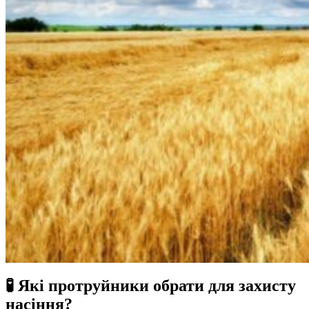
🧪
Які протруйники обрати для захисту
насіння?