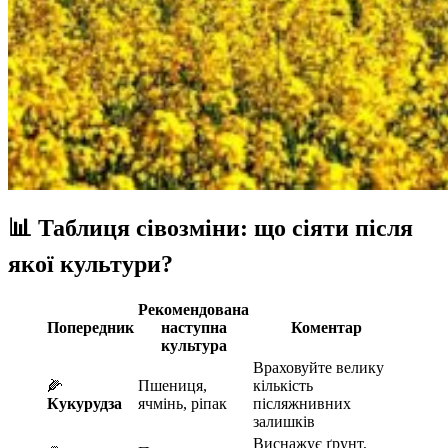
📊
Таблиця сівозміни: що сіяти після
якої культури?
Рекомендована
Попередник
наступна
Коментар
культура
Враховуйте велику
🌽
Пшениця,
кількість
Кукурудза
ячмінь, ріпак
післяжнивних
залишків
Виснажує ґрунт,