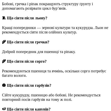
Бобові, гречка і ріпак покращують структуру ґрунту і
допомагають розірвати цикл бур’янів.
🧵
Що сіяти після льону?
Кращі попередники — зернові культури та кукурудза. Льон не
рекомендується сіяти після олійних культур.
🌾
Що сіяти після гречки?
Добрий попередник для пшениці та ріпаку.
🌾
Що сіяти після сорго?
Рекомендуються пшениця та ячмінь, оскільки сорго потребує
багато вологи.
🎃
Що сіяти після гарбузів?
Сійте кукурудзу, пшеницю або бобові. Не рекомендується
повторний посів гарбузів на тому ж полі.
🍉
Що сіяти після кавунів?