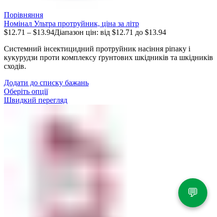
Порівняння
Номінал Ультра протруйник, ціна за літр
$
12.71
–
$
13.94
Діапазон цін: від $12.71 до $13.94
Системний інсектицидний протруйник насіння ріпаку і
кукурудзи проти комплексу ґрунтових шкідників та шкідників
сходів.
Додати до списку бажань
Оберіть опції
Швидкий перегляд
💬