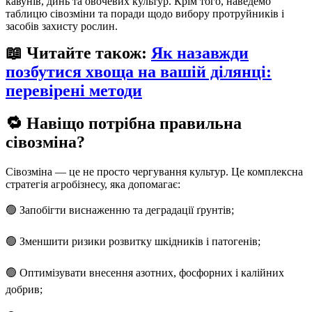
кавунів, динь та овочевих культур. Крім того, наведемо
таблицю сівозміни та поради щодо вибору протруйників і
засобів захисту рослин.
📖
Читайте також
:
Як назавжди
позбутися хвоща на вашій ділянці:
перевірені методи
🔁
Навіщо потрібна правильна
сівозміна?
Сівозміна — це не просто чергування культур. Це комплексна
стратегія агробізнесу, яка допомагає:
🟢 Запобігти виснаженню та деградації ґрунтів;
🟢 Зменшити ризики розвитку шкідників і патогенів;
🟢 Оптимізувати внесення азотних, фосфорних і калійних
добрив;