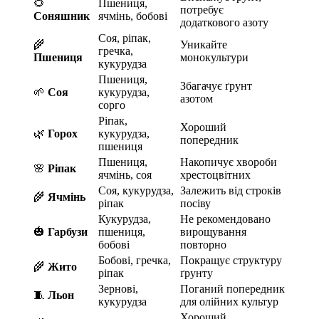
🌻
Пшениця,
потребує
Соняшник
ячмінь, бобові
додаткового азоту
Соя, ріпак,
🌾
Уникайте
гречка,
Пшениця
монокультури
кукурудза
Пшениця,
Збагачує ґрунт
🌱
Соя
кукурудза,
азотом
сорго
Ріпак,
Хороший
🌿
Горох
кукурудза,
попередник
пшениця
Пшениця,
Накопичує хвороби
🌸
Ріпак
ячмінь, соя
хрестоцвітних
Соя, кукурудза,
Залежить від строків
🌾
Ячмінь
ріпак
посіву
Кукурудза,
Не рекомендовано
🎃
Гарбузи
пшениця,
вирощування
бобові
повторно
Бобові, гречка,
Покращує структуру
🌾
Жито
ріпак
ґрунту
Зернові,
Поганий попередник
🧵
Льон
кукурудза
для олійних культур
Хороший