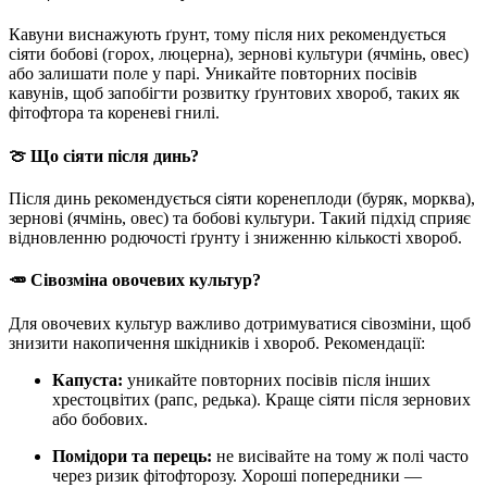
Кавуни виснажують ґрунт, тому після них рекомендується
сіяти бобові (горох, люцерна), зернові культури (ячмінь, овес)
або залишати поле у парі. Уникайте повторних посівів
кавунів, щоб запобігти розвитку ґрунтових хвороб, таких як
фітофтора та кореневі гнилі.
🍈
Що сіяти після динь?
Після динь рекомендується сіяти коренеплоди (буряк, морква),
зернові (ячмінь, овес) та бобові культури. Такий підхід сприяє
відновленню родючості ґрунту і зниженню кількості хвороб.
🥕
Сівозміна овочевих культур?
Для овочевих культур важливо дотримуватися сівозміни, щоб
знизити накопичення шкідників і хвороб. Рекомендації:
Капуста:
уникайте повторних посівів після інших
хрестоцвітих (рапс, редька). Краще сіяти після зернових
або бобових.
Помідори та перець:
не висівайте на тому ж полі часто
через ризик фітофторозу. Хороші попередники —