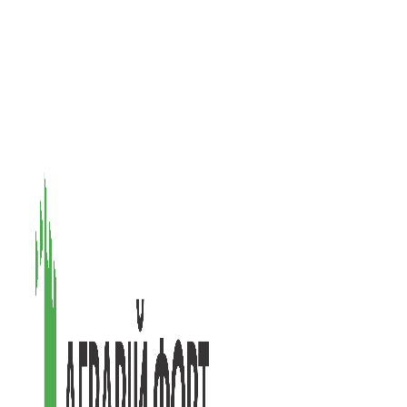
08601, Київська обл., М Васильків, вул. Головачова 1Б, офіс 1
(097) 171-73-50
(050) 586-76-20