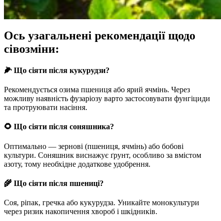
Ось узагальнені рекомендації щодо
сівозміни:
🌽
Що сіяти після кукурудзи?
Рекомендується озима пшениця або ярий ячмінь. Через
можливу наявність фузаріозу варто застосовувати фунгіциди
та протруювати насіння.
🌻
Що сіяти після соняшника?
Оптимально — зернові (пшениця, ячмінь) або бобові
культури. Соняшник виснажує ґрунт, особливо за вмістом
азоту, тому необхідне додаткове удобрення.
🌾
Що сіяти після пшениці?
Соя, ріпак, гречка або кукурудза. Уникайте монокультури
через ризик накопичення хвороб і шкідників.