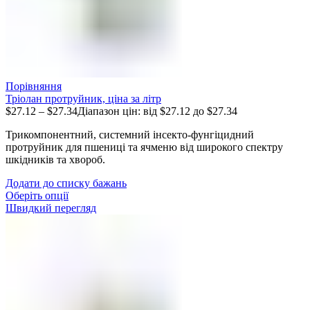
Порівняння
Тріолан протруйник, ціна за літр
$
27.12
–
$
27.34
Діапазон цін: від $27.12 до $27.34
Трикомпонентний, системний інсекто-фунгіцидний
протруйник для пшениці та ячменю від широкого спектру
шкідників та хвороб.
Додати до списку бажань
Оберіть опції
Швидкий перегляд