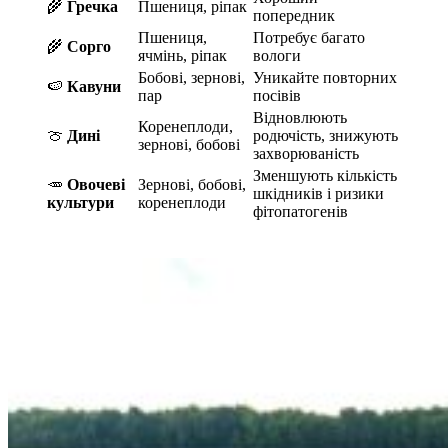
🌾
Гречка
Пшениця, ріпак
попередник
Пшениця,
Потребує багато
🌾
Сорго
ячмінь, ріпак
вологи
Бобові, зернові,
Уникайте повторних
🍉
Кавуни
пар
посівів
Відновлюють
Коренеплоди,
🍈
Дині
родючість, знижують
зернові, бобові
захворюваність
Зменшують кількість
🥕
Овочеві
Зернові, бобові,
шкідників і ризики
культури
коренеплоди
фітопатогенів