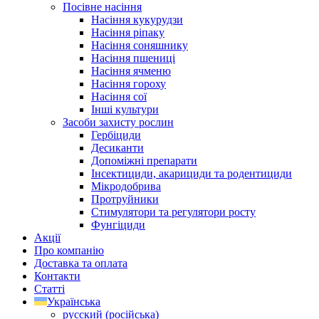
Посівне насіння
Насіння кукурудзи
Насіння ріпаку
Насіння соняшнику
Насіння пшениці
Насіння ячменю
Насіння гороху
Насіння сої
Інші культури
Засоби захисту рослин
Гербіциди
Десиканти
Допоміжні препарати
Інсектициди, акарициди та родентициди
Мікродобрива
Протруйники
Стимулятори та регулятори росту
Фунгіциди
Акції
Про компанію
Доставка та оплата
Контакти
Статті
Українська
русский
(
російська
)