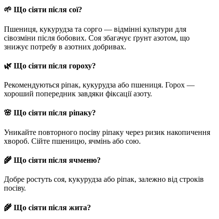
🌱
Що сіяти після сої?
Пшениця, кукурудза та сорго — відмінні культури для
сівозміни після бобових. Соя збагачує ґрунт азотом, що
знижує потребу в азотних добривах.
🌿
Що сіяти після гороху?
Рекомендуються ріпак, кукурудза або пшениця. Горох —
хороший попередник завдяки фіксації азоту.
🌸
Що сіяти після ріпаку?
Уникайте повторного посіву ріпаку через ризик накопичення
хвороб. Сійте пшеницю, ячмінь або сою.
🌾
Що сіяти після ячменю?
Добре ростуть соя, кукурудза або ріпак, залежно від строків
посіву.
🌾
Що сіяти після жита?