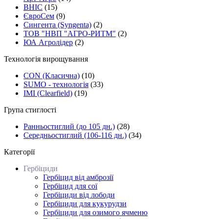
ВНІС
(15)
ЄвроСем
(9)
Сингента (Syngenta)
(2)
ТОВ "НВП "АГРО-РИТМ"
(2)
ЮА Агролідер
(2)
Технологія вирощування
CON (Класична)
(10)
SUMO - технологія
(33)
ІMI (Сlearfield)
(19)
Група стиглості
Ранньостиглий (до 105 дн.)
(28)
Середньостиглий (106-116 дн.)
(34)
Категорії
Гербіциди
Гербіцид від амброзії
Гербіцид для сої
Гербіциди від лободи
Гербіциди для кукурудзи
Гербіциди для озимого ячменю