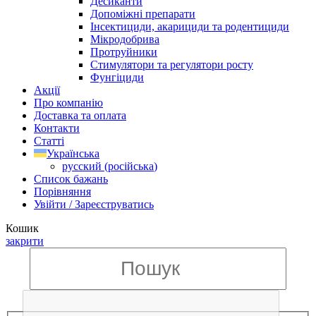
Десиканти
Допоміжні препарати
Інсектициди, акарициди та родентициди
Мікродобрива
Протруйники
Стимулятори та регулятори росту
Фунгіциди
Акції
Про компанію
Доставка та оплата
Контакти
Статті
Українська
русский
(
російська
)
Список бажань
Порівняння
Увійти / Зареєструватись
Кошик
закрити