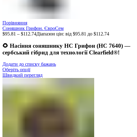
Порівняння
Соняшник Грифон. ЄвроСем
$
95.81
–
$
112.74
Діапазон цін: від $95.81 до $112.74
🌻
Насіння соняшнику НС Грифон (НС 7640) —
сербський гібрид для технології Clearfield®!
Додати до списку бажань
Оберіть опції
Швидкий перегляд