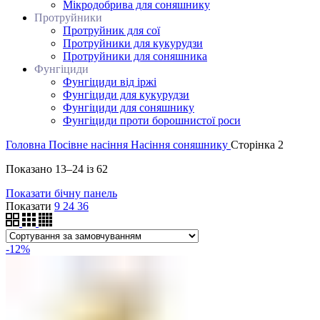
Мікродобрива для соняшнику
Протруйники
Протруйник для сої
Протруйники для кукурудзи
Протруйники для соняшника
Фунгіциди
Фунгіциди від іржі
Фунгіциди для кукурудзи
Фунгіциди для соняшнику
Фунгіциди проти борошнистої роси
Головна
Посівне насіння
Насіння соняшнику
Сторінка 2
Показано 13–24 із 62
Показати бічну панель
Показати
9
24
36
-12%