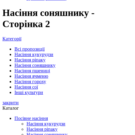
Насіння соняшнику -
Сторінка 2
Категорії
Всі
пропозиції
Насіння кукурудзи
Насіння ріпаку
Насіння соняшнику
Насіння пшениці
Насіння ячменю
Насіння гороху
Насіння сої
Інші культури
закрити
Каталог
Посівне насіння
Насіння кукурудзи
Насіння ріпаку
Насіння соняшнику