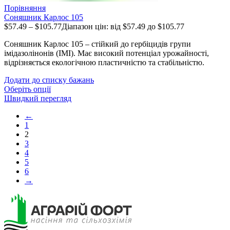
Порівняння
Соняшник Карлос 105
$
57.49
–
$
105.77
Діапазон цін: від $57.49 до $105.77
Соняшник Карлос 105 – стійкий до гербіцидів групи
імідазолінонів (IMI). Має високий потенціал урожайності,
відрізняється екологічною пластичністю та стабільністю.
Додати до списку бажань
Оберіть опції
Швидкий перегляд
←
1
2
3
4
5
6
→