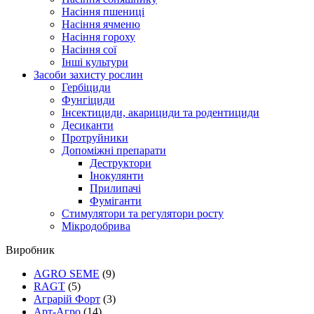
Насіння пшениці
Насіння ячменю
Насіння гороху
Насіння сої
Інші культури
Засоби захисту рослин
Гербіциди
Фунгіциди
Інсектициди, акарициди та родентициди
Десиканти
Протруйники
Допоміжні препарати
Деструктори
Інокулянти
Прилипачі
Фуміганти
Стимулятори та регулятори росту
Мікродобрива
Виробник
AGRO SEME
(9)
RAGT
(5)
Аграрій Форт
(3)
Арт-Агро
(14)