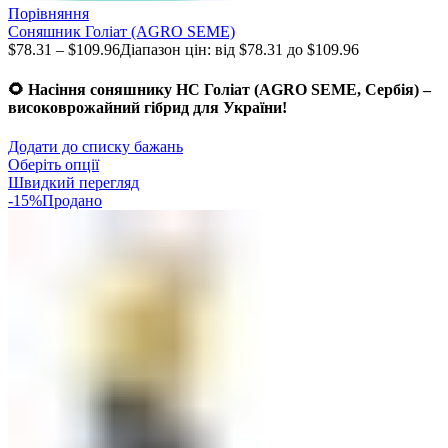
Порівняння
Соняшник Голіат (AGRO SEME)
$
78.31
–
$
109.96
Діапазон цін: від $78.31 до $109.96
🌻
Насіння соняшнику НС Голіат (AGRO SEME, Сербія) –
високоврожайний гібрид для України
!
Додати до списку бажань
Оберіть опції
Швидкий перегляд
-15%
Продано