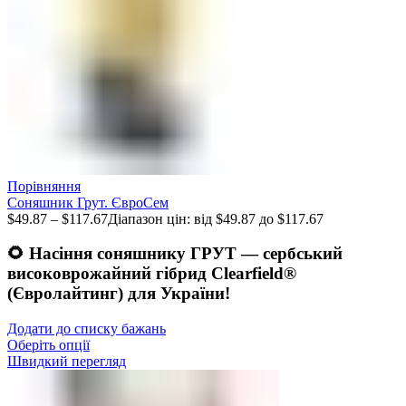
Порівняння
Соняшник Грут. ЄвроСем
$
49.87
–
$
117.67
Діапазон цін: від $49.87 до $117.67
🌻
Насіння соняшнику ГРУТ — сербський
високоврожайний гібрид Clearfield®
(Євролайтинг) для України!
Додати до списку бажань
Оберіть опції
Швидкий перегляд