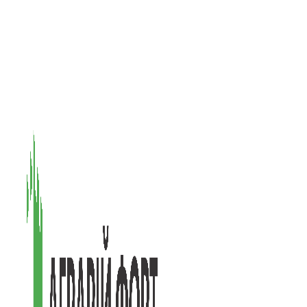
08601, Київська обл., М Васильків, вул. Головачова 1Б, офіс 1
(097) 171-73-50
(050) 586-76-20