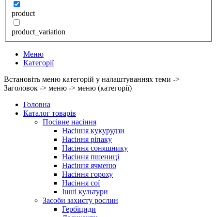
product
product_variation
Меню
Категорії
Встановіть меню категорій у налаштуваннях теми ->
Заголовок -> меню -> меню (категорії)
Головна
Каталог товарів
Посівне насіння
Насіння кукурудзи
Насіння ріпаку
Насіння соняшнику
Насіння пшениці
Насіння ячменю
Насіння гороху
Насіння сої
Інші культури
Засоби захисту рослин
Гербіциди