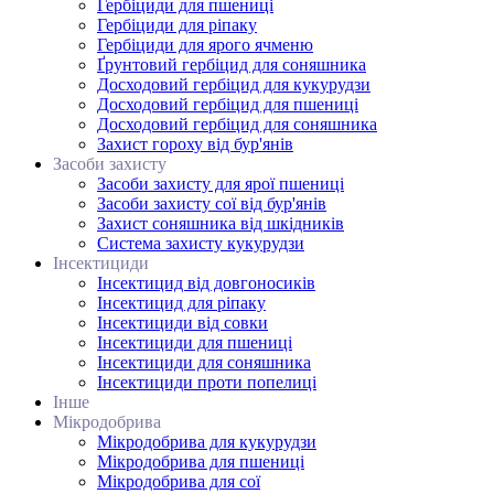
Гербіциди для пшениці
Гербіциди для ріпаку
Гербіциди для ярого ячменю
Ґрунтовий гербіцид для соняшника
Досходовий гербіцид для кукурудзи
Досходовий гербіцид для пшениці
Досходовий гербіцид для соняшника
Захист гороху від бур'янів
Засоби захисту
Засоби захисту для ярої пшениці
Засоби захисту сої від бур'янів
Захист соняшника від шкідників
Система захисту кукурудзи
Інсектициди
Інсектицид від довгоносиків
Інсектицид для ріпаку
Інсектициди від совки
Інсектициди для пшениці
Інсектициди для соняшника
Інсектициди проти попелиці
Інше
Мікродобрива
Мікродобрива для кукурудзи
Мікродобрива для пшениці
Мікродобрива для сої