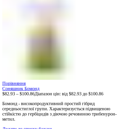
Порівняння
Соняшник Бомонд
$
82.93
–
$
100.86
Діапазон цін: від $82.93 до $100.86
Бомонд - високопродуктивний простий гібрид
середньостиглої групи. Характеризується підвищеною
стійкістю до гербіцидів з діючою речовиною трибенурон-
метил.
Додати до списку бажань