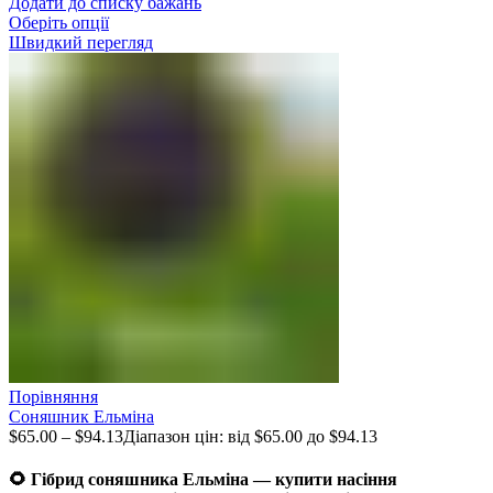
Додати до списку бажань
Оберіть опції
Швидкий перегляд
Порівняння
Соняшник Ельміна
$
65.00
–
$
94.13
Діапазон цін: від $65.00 до $94.13
🌻 Гібрид соняшника Ельміна — купити насіння