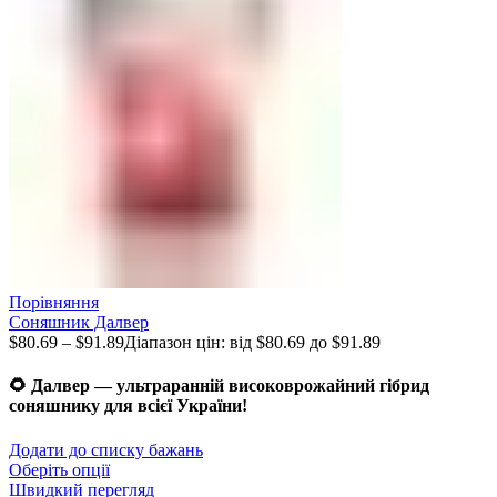
Порівняння
Соняшник Далвер
$
80.69
–
$
91.89
Діапазон цін: від $80.69 до $91.89
🌻 Далвер — ультраранній високоврожайний гібрид
соняшнику для всієї України!
Додати до списку бажань
Оберіть опції
Швидкий перегляд