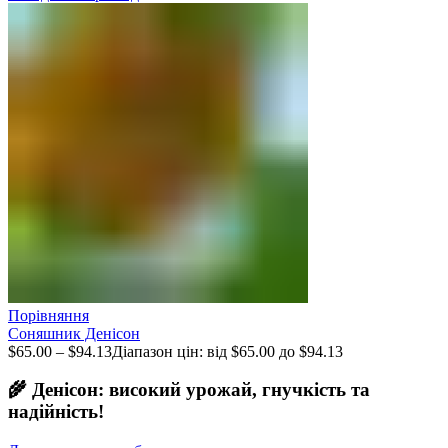
Порівняння
Соняшник Денісон
$
65.00
–
$
94.13
Діапазон цін: від $65.00 до $94.13
🌾 Денісон: високий урожай, гнучкість та
надійність!