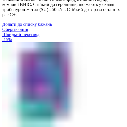
компанії ВНІС. Стійкий до гербіцидів, що мають у складі
трибенурон-метил (SU) - 50 г/га. Стійкий до зарази останніх
рас G+.
Додати до списку бажань
Оберіть опції
Швидкий перегляд
-15%