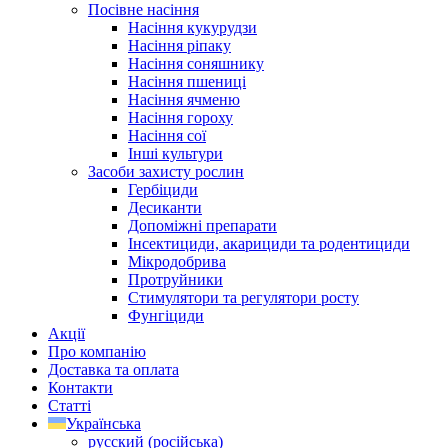
Посівне насіння
Насіння кукурудзи
Насіння ріпаку
Насіння соняшнику
Насіння пшениці
Насіння ячменю
Насіння гороху
Насіння сої
Інші культури
Засоби захисту рослин
Гербіциди
Десиканти
Допоміжні препарати
Інсектициди, акарициди та родентициди
Мікродобрива
Протруйники
Стимулятори та регулятори росту
Фунгіциди
Акції
Про компанію
Доставка та оплата
Контакти
Статті
Українська
русский
(
російська
)