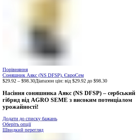
Порівняння
Соняшник Аякс (NS DFSP). ЄвроСем
$
29.92
–
$
98.30
Діапазон цін: від $29.92 до $98.30
Насіння соняшника Аякс (NS DFSP) – сербський
гібрид від AGRO SEME з високим потенціалом
урожайності!
Додати до списку бажань
Оберіть опції
Швидкий перегляд