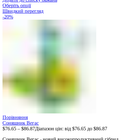
Оберіть опції
Швидкий перегляд
-20%
Порівняння
Соняшник Вегас
$
76.65
–
$
86.87
Діапазон цін: від $76.65 до $86.87
Соняшник Вегас - новий високопродуктивний гібрид