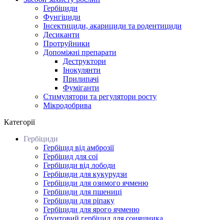
Гербіциди
Фунгіциди
Інсектициди, акарициди та родентициди
Десиканти
Протруйники
Допоміжні препарати
Деструктори
Інокулянти
Прилипачі
Фуміганти
Стимулятори та регулятори росту
Мікродобрива
Категорії
Гербіциди
Гербіцид від амброзії
Гербіцид для сої
Гербіциди від лободи
Гербіциди для кукурудзи
Гербіциди для озимого ячменю
Гербіциди для пшениці
Гербіциди для ріпаку
Гербіциди для ярого ячменю
Ґрунтовий гербіцид для соняшника