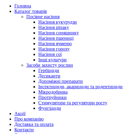
Головна
Каталог товарів
Посівне насіння
Насіння кукурудзи
Насіння ріпаку
Насіння соняшнику
Насіння пшениці
Насіння ячменю
Насіння гороху
Насіння сої
Інші культури
Засоби захисту рослин
Гербіциди
Десиканти
Допоміжні препарати
Інсектициди, акарициди та родентициди
Мікродобрива
Протруйники
Стимулятори та регулятори росту
Фунгіциди
Акції
Про компанію
Доставка та оплата
Контакти