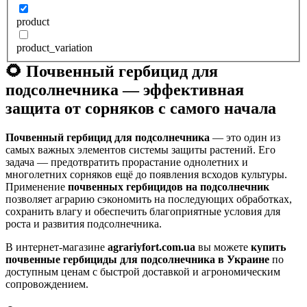
product
product_variation
🌻 Почвенный гербицид для
подсолнечника — эффективная
защита от сорняков с самого начала
Почвенный гербицид для подсолнечника
— это один из
самых важных элементов системы защиты растений. Его
задача — предотвратить прорастание однолетних и
многолетних сорняков ещё до появления всходов культуры.
Применение
почвенных гербицидов на подсолнечник
позволяет аграрию сэкономить на последующих обработках,
сохранить влагу и обеспечить благоприятные условия для
роста и развития подсолнечника.
В интернет-магазине
agrariyfort.com.ua
вы можете
купить
почвенные гербициды для подсолнечника в Украине
по
доступным ценам с быстрой доставкой и агрономическим
сопровождением.