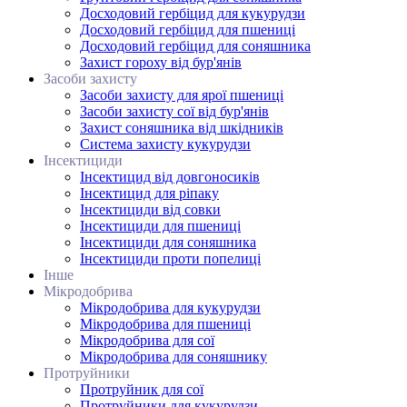
Досходовий гербіцид для кукурудзи
Досходовий гербіцид для пшениці
Досходовий гербіцид для соняшника
Захист гороху від бур'янів
Засоби захисту
Засоби захисту для ярої пшениці
Засоби захисту сої від бур'янів
Захист соняшника від шкідників
Система захисту кукурудзи
Інсектициди
Інсектицид від довгоносиків
Інсектицид для ріпаку
Інсектициди від совки
Інсектициди для пшениці
Інсектициди для соняшника
Інсектициди проти попелиці
Інше
Мікродобрива
Мікродобрива для кукурудзи
Мікродобрива для пшениці
Мікродобрива для сої
Мікродобрива для соняшнику
Протруйники
Протруйник для сої
Протруйники для кукурудзи