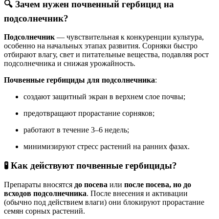
🔍 Зачем нужен почвенный гербицид на
подсолнечник?
Подсолнечник
— чувствительная к конкуренции культура,
особенно на начальных этапах развития. Сорняки быстро
отбирают влагу, свет и питательные вещества, подавляя рост
подсолнечника и снижая урожайность.
Почвенные гербициды для подсолнечника
:
создают защитный экран в верхнем слое почвы;
предотвращают прорастание сорняков;
работают в течение 3–6 недель;
минимизируют стресс растений на ранних фазах.
🧪 Как действуют почвенные гербициды?
Препараты вносятся
до посева
или
после посева, но до
всходов подсолнечника
. После внесения и активации
(обычно под действием влаги) они блокируют прорастание
семян сорных растений.