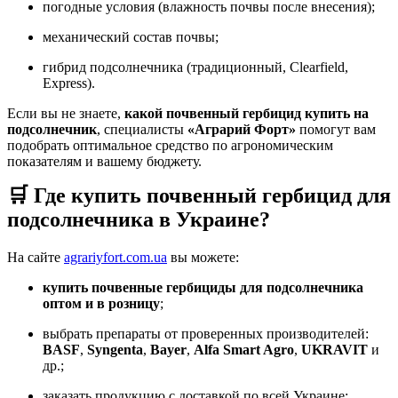
погодные условия (влажность почвы после внесения);
механический состав почвы;
гибрид подсолнечника (традиционный, Clearfield,
Express).
Если вы не знаете,
какой почвенный гербицид купить на
подсолнечник
, специалисты
«Аграрий Форт»
помогут вам
подобрать оптимальное средство по агрономическим
показателям и вашему бюджету.
🛒 Где купить почвенный гербицид для
подсолнечника в Украине?
На сайте
agrariyfort.com.ua
вы можете:
купить почвенные гербициды для подсолнечника
оптом и в розницу
;
выбрать препараты от проверенных производителей:
BASF
,
Syngenta
,
Bayer
,
Alfa Smart Agro
,
UKRAVIT
и
др.;
заказать продукцию с доставкой по всей Украине;