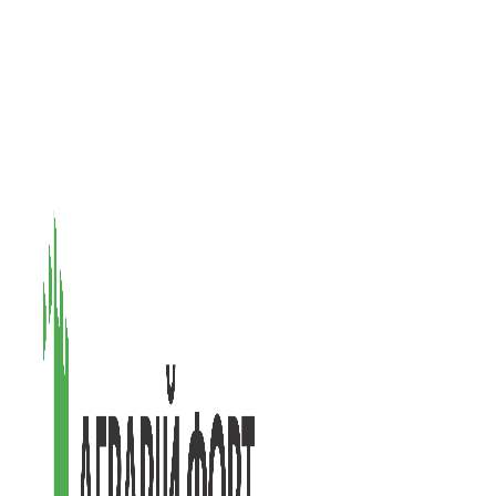
08601, Київська обл., М Васильків, вул. Головачова 1Б, офіс 1
(097) 171-73-50
(050) 586-76-20