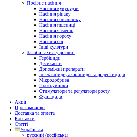
Посівне насіння
Насіння кукурудзи
Насіння ріпаку
Насіння соняшнику
Насіння пшениці
Насіння ячменю
Насіння гороху
Насіння сої
Інші культури
Засоби захисту рослин
Гербіциди
Десиканти
Допоміжні препарати
Інсектициди, акарициди та родентициди
Мікродобрива
Протруйники
Стимулятори та регулятори росту
Фунгіциди
Акції
Про компанію
Доставка та оплата
Контакти
Статті
Українська
русский
(
російська
)