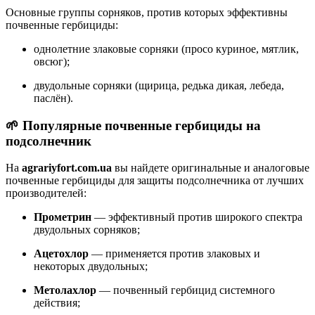
Основные группы сорняков, против которых эффективны
почвенные гербициды:
однолетние злаковые сорняки (просо куриное, мятлик,
овсюг);
двудольные сорняки (щирица, редька дикая, лебеда,
паслён).
🌱 Популярные почвенные гербициды на
подсолнечник
На
agrariyfort.com.ua
вы найдете оригинальные и аналоговые
почвенные гербициды для защиты подсолнечника от лучших
производителей:
Прометрин
— эффективный против широкого спектра
двудольных сорняков;
Ацетохлор
— применяется против злаковых и
некоторых двудольных;
Метолахлор
— почвенный гербицид системного
действия;