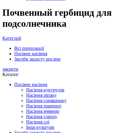
Почвенный гербицид для
подсолнечника
Категорії
Всі
пропозиції
Посівне насіння
Засоби захисту рослин
закрити
Каталог
Посівне насіння
Насіння кукурудзи
Насіння ріпаку
Насіння соняшнику
Насіння пшениці
Насіння ячменю
Насіння гороху
Насіння сої
Інші культури
Засоби захисту рослин