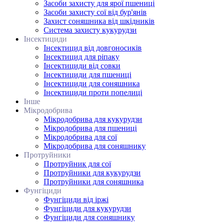
Засоби захисту для ярої пшениці
Засоби захисту сої від бур'янів
Захист соняшника від шкідників
Система захисту кукурудзи
Інсектициди
Інсектицид від довгоносиків
Інсектицид для ріпаку
Інсектициди від совки
Інсектициди для пшениці
Інсектициди для соняшника
Інсектициди проти попелиці
Інше
Мікродобрива
Мікродобрива для кукурудзи
Мікродобрива для пшениці
Мікродобрива для сої
Мікродобрива для соняшнику
Протруйники
Протруйник для сої
Протруйники для кукурудзи
Протруйники для соняшника
Фунгіциди
Фунгіциди від іржі
Фунгіциди для кукурудзи
Фунгіциди для соняшнику