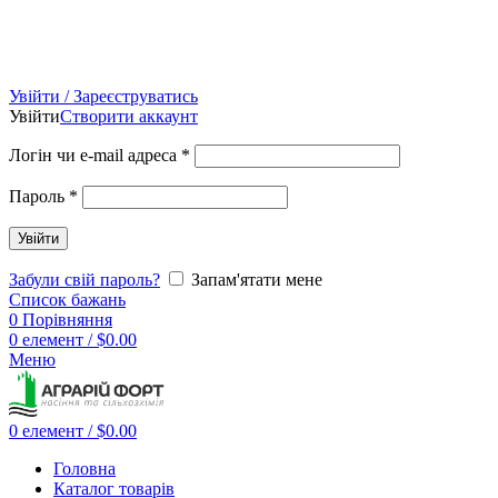
Увійти / Зареєструватись
Увійти
Створити аккаунт
Логін чи e-mail адреса
*
Пароль
*
Увійти
Забули свій пароль?
Запам'ятати мене
Список бажань
0
Порівняння
0
елемент
/
$
0.00
Меню
0
елемент
/
$
0.00
Головна
Каталог товарів