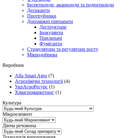
Інсектициди, акарициди та родентициди
Десиканти
Протруйники
Допоміжні препарати
Деструктори
Інокулянти
Прилипачі
Фуміганти
Стимулятори та регулятори росту
Мікродобрива
Виробник
Alfa Smart Agro
(7)
Агрохімічні технології
(4)
УкрАгроРесурс
(1)
Хімагромаркетинг
(1)
Культура
Мікроелемент
Діюча речовина
Технологія вирощування