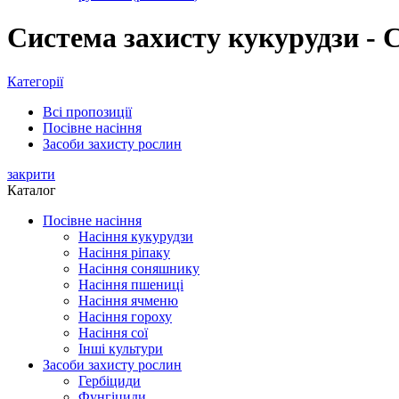
Система захисту кукурудзи - 
Категорії
Всі
пропозиції
Посівне насіння
Засоби захисту рослин
закрити
Каталог
Посівне насіння
Насіння кукурудзи
Насіння ріпаку
Насіння соняшнику
Насіння пшениці
Насіння ячменю
Насіння гороху
Насіння сої
Інші культури
Засоби захисту рослин
Гербіциди
Фунгіциди