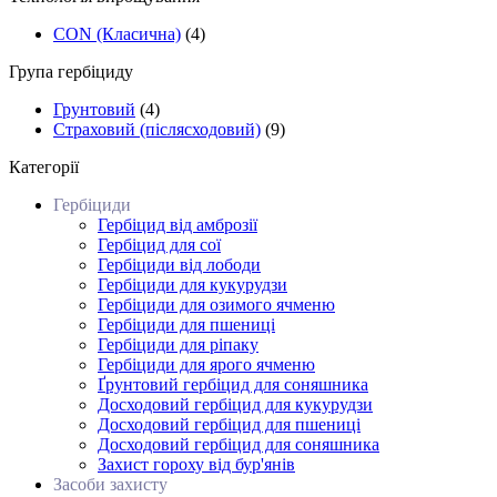
CON (Класична)
(4)
Група гербіциду
Грунтовий
(4)
Страховий (післясходовий)
(9)
Категорії
Гербіциди
Гербіцид від амброзії
Гербіцид для сої
Гербіциди від лободи
Гербіциди для кукурудзи
Гербіциди для озимого ячменю
Гербіциди для пшениці
Гербіциди для ріпаку
Гербіциди для ярого ячменю
Ґрунтовий гербіцид для соняшника
Досходовий гербіцид для кукурудзи
Досходовий гербіцид для пшениці
Досходовий гербіцид для соняшника
Захист гороху від бур'янів
Засоби захисту