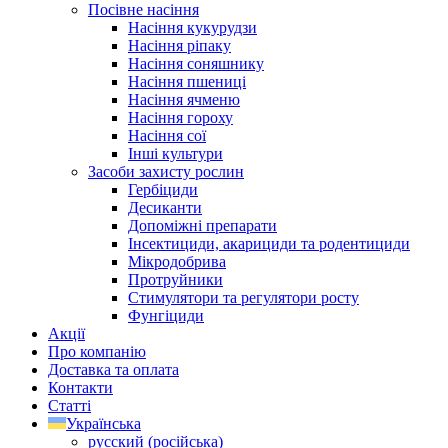
Посівне насіння
Насіння кукурудзи
Насіння ріпаку
Насіння соняшнику
Насіння пшениці
Насіння ячменю
Насіння гороху
Насіння сої
Інші культури
Засоби захисту рослин
Гербіциди
Десиканти
Допоміжні препарати
Інсектициди, акарициди та родентициди
Мікродобрива
Протруйники
Стимулятори та регулятори росту
Фунгіциди
Акції
Про компанію
Доставка та оплата
Контакти
Статті
Українська
русский
(
російська
)