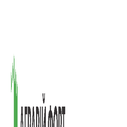
08601, Київська обл., М Васильків, вул. Головачова 1Б, офіс 1