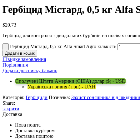
Гербіцид Містард, 0,5 кг Alfa 
$
20.73
Гербіцид для контролю з дводольних бур’янів на посівах соняш
Гербіцид Містард, 0,5 кг Alfa Smart Agro кількість
Додати в кошик
Швидке замовлення
Порівняння
Додати до списку бажань
Сполучені Штати Америки (США) долар ($) - USD
Українська гривня ( грн) - UAH
Категорія:
Гербіциди
Позначка:
Захист соняшника від шкідникі
Share:
закрити
Доставка
Нова пошта
Доставка кур'єром
Доставка поштою