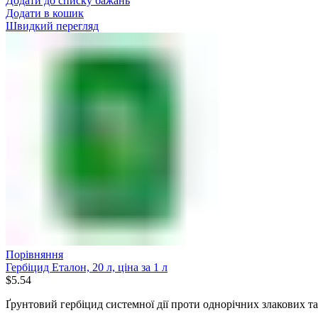
Додати до списку бажань
Додати в кошик
Швидкий перегляд
Порівняння
Гербіцид Еталон, 20 л, ціна за 1 л
$
5.54
Ґрунтовий гербіцид системної дії проти однорічних злакових т