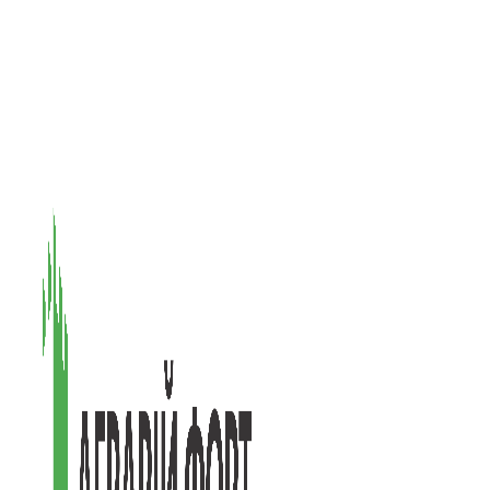
08601, Київська обл., М Васильків, вул. Головачова 1Б, офіс 1
(097) 171-73-50
(050) 586-76-20