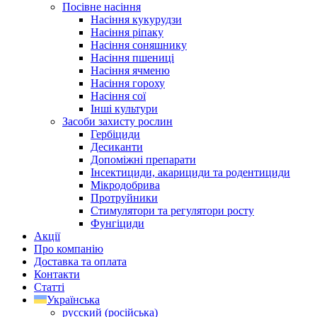
Посівне насіння
Насіння кукурудзи
Насіння ріпаку
Насіння соняшнику
Насіння пшениці
Насіння ячменю
Насіння гороху
Насіння сої
Інші культури
Засоби захисту рослин
Гербіциди
Десиканти
Допоміжні препарати
Інсектициди, акарициди та родентициди
Мікродобрива
Протруйники
Стимулятори та регулятори росту
Фунгіциди
Акції
Про компанію
Доставка та оплата
Контакти
Статті
Українська
русский
(
російська
)