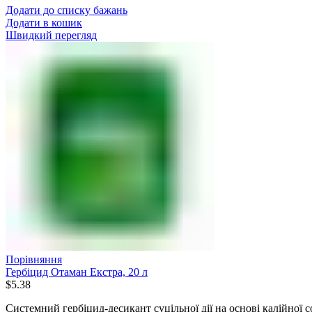
Додати до списку бажань
Додати в кошик
Швидкий перегляд
Порівняння
Гербіцид Отаман Екстра, 20 л
$
5.38
Системний гербіцид-десикант суцільної дії на основі калійної с