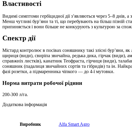
Властивості
Видимі симптоми гербіцидної дії з’являються через 5–8 днів, а з
Менш чутливі бур’яни та ті, що перебувають на більш пізній стад
припиняється і вони більше не конкурують з культурою за спо
Спектр дії
Містард контролює в посівах соняшнику такі злісні бур’яни, як л
щириця (види), свиріпа звичайна, редька дика, гірчак (види), ам
справжніх листків), канатник Теофраста, гірчиця (види), талаба
соняшник (падалиця звичайних сортів та гібридів) та ін. Най
фазі розетки, а підмаренника чіпкого — до 4-ї мутовки.
Норма витрати робочої рідини
200-300 л/га.
Додаткова інформація
Виробник
Alfa Smart Agro