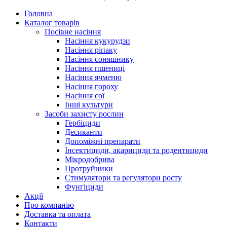
Головна
Каталог товарів
Посівне насіння
Насіння кукурудзи
Насіння ріпаку
Насіння соняшнику
Насіння пшениці
Насіння ячменю
Насіння гороху
Насіння сої
Інші культури
Засоби захисту рослин
Гербіциди
Десиканти
Допоміжні препарати
Інсектициди, акарициди та родентициди
Мікродобрива
Протруйники
Стимулятори та регулятори росту
Фунгіциди
Акції
Про компанію
Доставка та оплата
Контакти