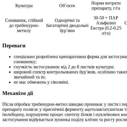
Норма витрати
Культура
Об’єкти
препарату, г/га
30-50 + ПАР
Соняшник, стійкий
Однорічні та
Альфалип
О
до трибенурон-
багаторічні дводольні
Екстра (0,2-0,25
метилу
бур’яни
л/га)
Переваги
спеціально розроблена препаративна форма для застосуван
соняшнику;
гнучкість застосування: від 2 до 8 листків культури;
широкий спектр контрольованих бур’янів, особливо таких 
звичайний та ін;
не має обмежень у сівозміні.
Механізм дії
Після обробки трибенурон-метил швидко проникає у листя і пер
препарату полягає у пригнічені ферменту ацетолактатсинтази т
ізолейцину, порушуючи процес синтезу білків і нуклеїнових кис
застосування відбувається зупинка поділу клітин та росту росли