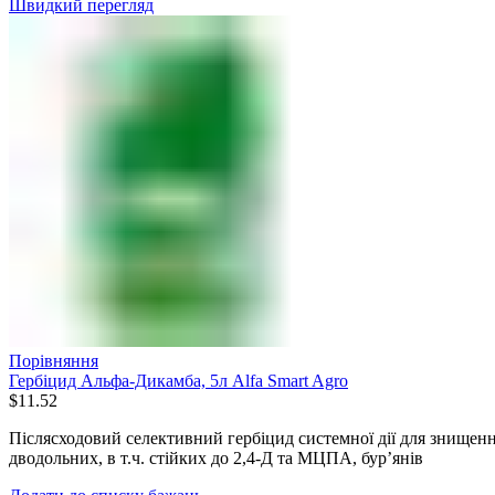
Швидкий перегляд
Порівняння
Гербіцид Альфа-Дикамба, 5л Alfa Smart Agro
$
11.52
Післясходовий селективний гербіцид системної дії для знищенн
дводольних, в т.ч. стійких до 2,4-Д та МЦПА, бур’янів