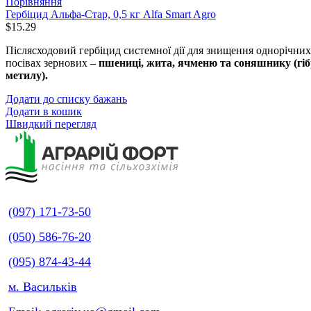
Порівняння
Гербіцид Альфа-Стар, 0,5 кг Alfa Smart Agro
$
15.29
Післясходовий гербіцид системної дії для знищення однорічних
посівах зернових
– пшениці, жита, ячменю та соняшнику (гібр
метилу).
Додати до списку бажань
Додати в кошик
Швидкий перегляд
(097) 171-73-50
(050) 586-76-20
(095) 874-43-44
м. Васильків