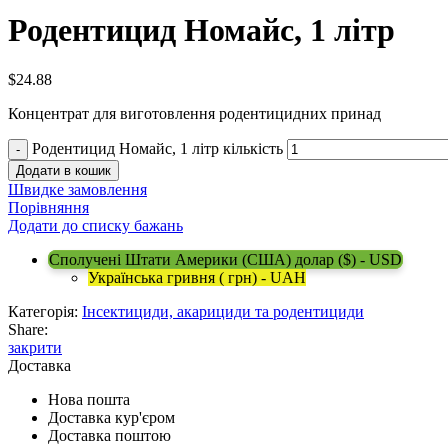
Родентицид Номайс, 1 літр
$
24.88
Концентрат для виготовлення родентицидних принад
Родентицид Номайс, 1 літр кількість
Додати в кошик
Швидке замовлення
Порівняння
Додати до списку бажань
Сполучені Штати Америки (США) долар ($) - USD
Українська гривня ( грн) - UAH
Категорія:
Інсектициди, акарициди та родентициди
Share:
закрити
Доставка
Нова пошта
Доставка кур'єром
Доставка поштою