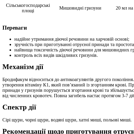
Сільськогосподарські
Мишовидні гризуни
20 мл на
площі
Переваги
надійне утримання діючої речовини на харчовій основі;
зручність при приготуванні отруєної принади та простота
найвища токсичність діючої речовини для мишовидних гри
контроль всіх видів шкідливих гризунів.
Механізм дії
Бродифакум відноситься до антикоагулянтів другого покоління
утворення вітаміну К1, який пов’язаний із згортанням крові. 
принади у гризунів порушується згортання крові та збільшуєтьс
від численних кровотеч. Повна загибель настає протягом 3-7 ді
Спектр дії
Сірі щури, чорні щури, водяні щури, хатні миші, польові миші.
Рекомендації щодо приготування отрує