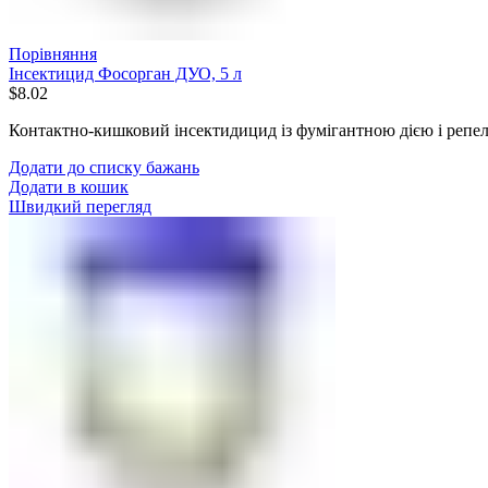
Порівняння
Інсектицид Фосорган ДУО, 5 л
$
8.02
Контактно-кишковий інсектидицид із фумігантною дією і реп
Додати до списку бажань
Додати в кошик
Швидкий перегляд