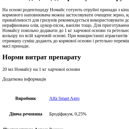
На основі родентициду Номайс готують отруйні принади з кін
кормового наповнювача можна застосовувати очищене зерно, к
привабливості для гризунів рекомендується використовувати до
нерафінована олія, цукор-пісок, ванілін тощо. Для приготуванн
Номайсу повільно додавати до 1 кг харчової основи та ретельн
кольору по всій харчовій основі. При використанні атрактантів
отриману суміш додають до кормової основи і ретельно перемі
масі принади.
Норми витрат препарату
20 мл Номайсу на 1 кг харчової основи
Додаткова інформація
Виробник
Alfa Smart Agro
Діюча речовина
Бродіфакум, 0,25%