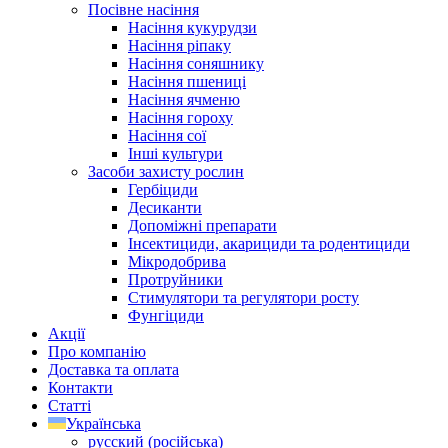
Посівне насіння
Насіння кукурудзи
Насіння ріпаку
Насіння соняшнику
Насіння пшениці
Насіння ячменю
Насіння гороху
Насіння сої
Інші культури
Засоби захисту рослин
Гербіциди
Десиканти
Допоміжні препарати
Інсектициди, акарициди та родентициди
Мікродобрива
Протруйники
Стимулятори та регулятори росту
Фунгіциди
Акції
Про компанію
Доставка та оплата
Контакти
Статті
Українська
русский
(
російська
)