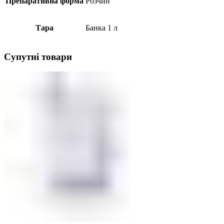
Препаративна форма
Розчин
Тара
Банка 1 л
Супутні товари