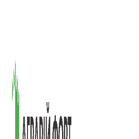
08601, Київська обл., М Васильків, вул. Головачова 1Б, офіс 1
(097) 171-73-50
(050) 586-76-20