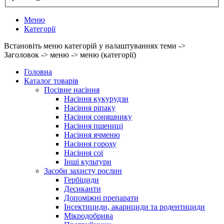
Меню
Категорії
Встановіть меню категорій у налаштуваннях теми ->
Заголовок -> меню -> меню (категорії)
Головна
Каталог товарів
Посівне насіння
Насіння кукурудзи
Насіння ріпаку
Насіння соняшнику
Насіння пшениці
Насіння ячменю
Насіння гороху
Насіння сої
Інші культури
Засоби захисту рослин
Гербіциди
Десиканти
Допоміжні препарати
Інсектициди, акарициди та родентициди
Мікродобрива