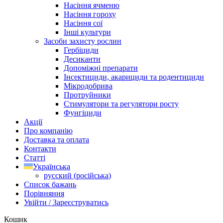
Насіння ячменю
Насіння гороху
Насіння сої
Інші культури
Засоби захисту рослин
Гербіциди
Десиканти
Допоміжні препарати
Інсектициди, акарициди та родентициди
Мікродобрива
Протруйники
Стимулятори та регулятори росту
Фунгіциди
Акції
Про компанію
Доставка та оплата
Контакти
Статті
Українська
русский
(
російська
)
Список бажань
Порівняння
Увійти / Зареєструватись
Кошик