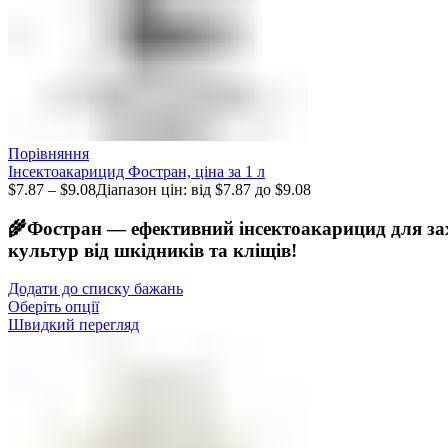
Порівняння
Інсектоакарицид Фостран, ціна за 1 л
$
7.87
–
$
9.08
Діапазон цін: від $7.87 до $9.08
🌾Фостран — ефективний інсектоакарицид для за
культур від шкідників та кліщів!
Додати до списку бажань
Оберіть опції
Швидкий перегляд