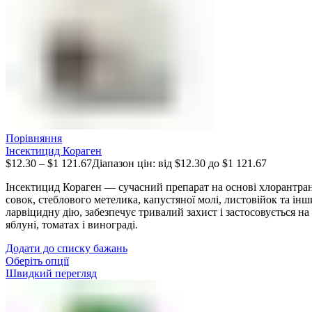
Порівняння
Інсектицид Кораген
$
12.30
–
$
1 121.67
Діапазон цін: від $12.30 до $1 121.67
Інсектицид Кораген — сучасний препарат на основі хлорантран
совок, стеблового метелика, капустяної молі, листовійок та ін
ларвіцидну дію, забезпечує тривалий захист і застосовується на 
яблуні, томатах і винограді.
Додати до списку бажань
Оберіть опції
Швидкий перегляд