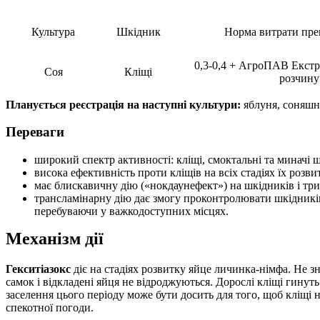
Культура
Шкідник
Норма витрати преп
0,3-0,4 + АгроПАВ Екстра
Соя
Кліщі
розчину
Планується реєстрація на наступні культури:
яблуня, соняшни
Переваги
широкий спектр активності: кліщі, смоктальні та миначі ш
висока ефективність проти кліщів на всіх стадіях їх розв
має блискавичну дію («нокдаунефект») на шкідників і три
трансламінарну дію дає змогу проконтролювати шкідників
перебуваючи у важкодоступних місцях.
Механізм дії
Гекситіазокс
діє на стадіях розвитку яйце личинка-німфа. Не зн
самок і відкладені яйця не відроджуються. Дорослі кліщі гинуть
заселення цього періоду може бути досить для того, щоб кліщі 
спекотної погоди.