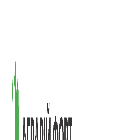
08601, Київська обл., М Васильків, вул. Головачова 1Б, офіс 1
(097) 171-73-50
(050) 586-76-20