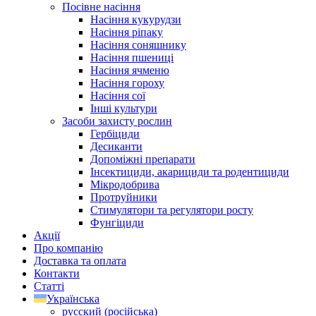
Посівне насіння
Насіння кукурудзи
Насіння ріпаку
Насіння соняшнику
Насіння пшениці
Насіння ячменю
Насіння гороху
Насіння сої
Інші культури
Засоби захисту рослин
Гербіциди
Десиканти
Допоміжні препарати
Інсектициди, акарициди та родентициди
Мікродобрива
Протруйники
Стимулятори та регулятори росту
Фунгіциди
Акції
Про компанію
Доставка та оплата
Контакти
Статті
Українська
русский
(
російська
)