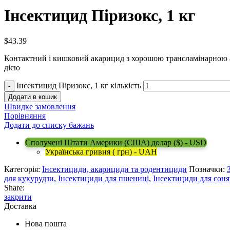
Інсектицид Піризокс, 1 кг
$
43.39
Контактний і кишковий акарицид з хорошою трансламінарною а
дією
Інсектицид Піризокс, 1 кг кількість
Додати в кошик
Швидке замовлення
Порівняння
Додати до списку бажань
Сполучені Штати Америки (США) долар ($) - USD
Українська гривня ( грн) - UAH
Категорія:
Інсектициди, акарициди та родентициди
Позначки:
для кукурудзи
,
Інсектициди для пшениці
,
Інсектициди для сон
Share:
закрити
Доставка
Нова пошта