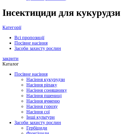
Інсектициди для кукурудзи
Категорії
Всі
пропозиції
Посівне насіння
Засоби захисту рослин
закрити
Каталог
Посівне насіння
Насіння кукурудзи
Насіння ріпаку
Насіння соняшнику
Насіння пшениці
Насіння ячменю
Насіння гороху
Насіння сої
Інші культури
Засоби захисту рослин
Гербіциди
Фунгіциди