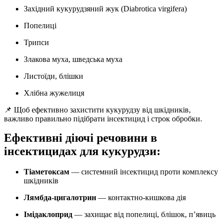
Західний кукурудзяний жук (Diabrotica virgifera)
Попелиці
Трипси
Злакова муха, шведська муха
Листоїди, блішки
Хлібна жужелиця
📌 Щоб ефективно захистити кукурудзу від шкідників,
важливо правильно підібрати інсектицид і строк обробки.
Ефективні діючі речовини в
інсектицидах для кукурудзи:
Тіаметоксам
— системний інсектицид проти комплексу
шкідників
Лямбда-цигалотрин
— контактно-кишкова дія
Імідаклоприд
— захищає від попелиці, блішок, п’явиць