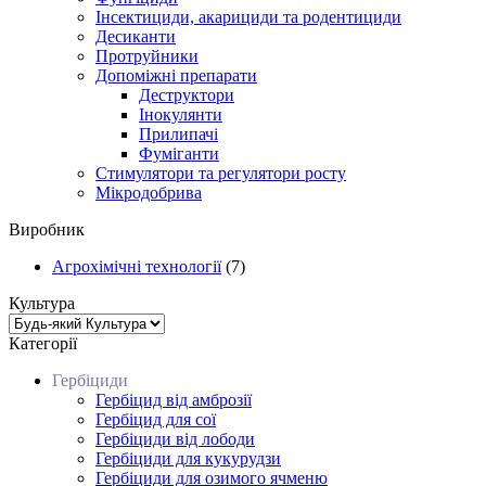
Інсектициди, акарициди та родентициди
Десиканти
Протруйники
Допоміжні препарати
Деструктори
Інокулянти
Прилипачі
Фуміганти
Стимулятори та регулятори росту
Мікродобрива
Виробник
Агрохімічні технології
(7)
Культура
Категорії
Гербіциди
Гербіцид від амброзії
Гербіцид для сої
Гербіциди від лободи
Гербіциди для кукурудзи
Гербіциди для озимого ячменю