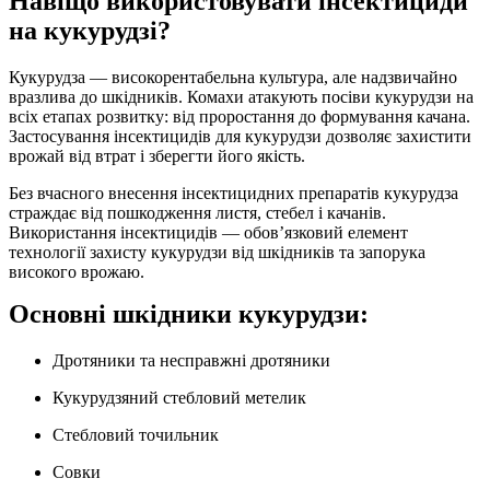
Навіщо використовувати інсектициди
на кукурудзі?
Кукурудза — високорентабельна культура, але надзвичайно
вразлива до шкідників. Комахи атакують посіви кукурудзи на
всіх етапах розвитку: від проростання до формування качана.
Застосування інсектицидів для кукурудзи дозволяє захистити
врожай від втрат і зберегти його якість.
Без вчасного внесення інсектицидних препаратів кукурудза
страждає від пошкодження листя, стебел і качанів.
Використання інсектицидів — обов’язковий елемент
технології захисту кукурудзи від шкідників та запорука
високого врожаю.
Основні шкідники кукурудзи:
Дротяники та несправжні дротяники
Кукурудзяний стебловий метелик
Стебловий точильник
Совки