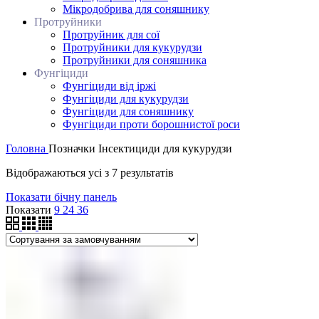
Мікродобрива для соняшнику
Протруйники
Протруйник для сої
Протруйники для кукурудзи
Протруйники для соняшника
Фунгіциди
Фунгіциди від іржі
Фунгіциди для кукурудзи
Фунгіциди для соняшнику
Фунгіциди проти борошнистої роси
Головна
Позначки
Інсектициди для кукурудзи
Відображаються усі з 7 результатів
Показати бічну панель
Показати
9
24
36