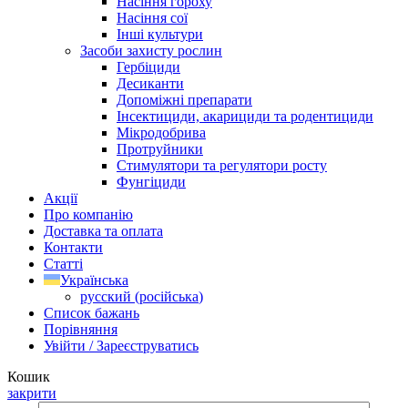
Насіння гороху
Насіння сої
Інші культури
Засоби захисту рослин
Гербіциди
Десиканти
Допоміжні препарати
Інсектициди, акарициди та родентициди
Мікродобрива
Протруйники
Стимулятори та регулятори росту
Фунгіциди
Акції
Про компанію
Доставка та оплата
Контакти
Статті
Українська
русский
(
російська
)
Список бажань
Порівняння
Увійти / Зареєструватись
Кошик
закрити