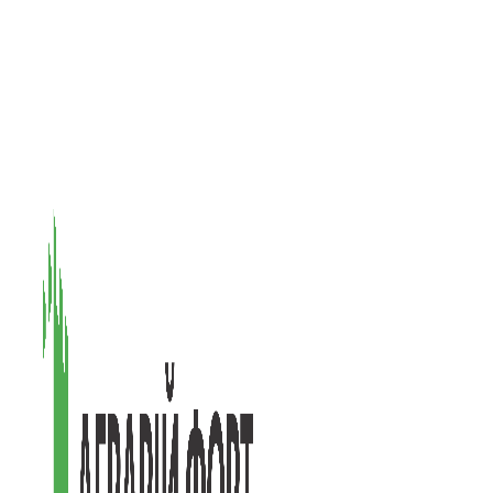
08601, Київська обл., М Васильків, вул. Головачова 1Б, офіс 1
(097) 171-73-50
(050) 586-76-20