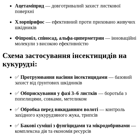
Ацетаміприд
— довготривалий захист листкової
поверхні
Хлорпірифос
— ефективний проти приховано живучих
шкідників
Фіпроніл, спіносад, альфа-циперметрин
— інноваційні
молекули з високою ефективністю
Схема застосування інсектицидів на
кукурудзі:
✅
Протруювання насіння інсектицидами
— базовий
захист від ґрунтових шкідників
✅
Обприскування у фазі 3–6 листків
— боротьба з
попелицями, совками, метеликом
✅
Обробка перед викиданням волоті
— контроль
західного кукурудзяного жука, трипсів
✅
Бакові суміші з фунгіцидами та мікродобривами
—
комплексна дія та економія ресурсів