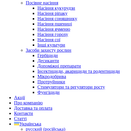
Посівне насіння
Насіння кукурудзи
Насіння ріпаку
Насіння соняшнику
Насіння пшениці
Насіння ячменю
Насіння гороху
Насіння сої
Інші культури
Засоби захисту рослин
Гербіциди
Десиканти
Допоміжні препарати
Інсектициди, акарициди та родентициди
Мікродобрива
Протруйники
Стимулятори та регулятори росту
Фунгіциди
Акції
Про компанію
Доставка та оплата
Контакти
Статті
Українська
русский
(
російська
)