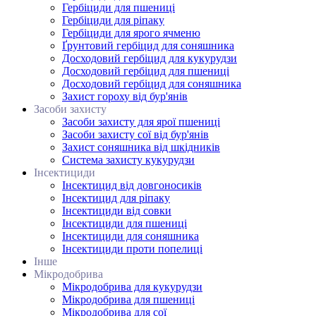
Гербіциди для пшениці
Гербіциди для ріпаку
Гербіциди для ярого ячменю
Ґрунтовий гербіцид для соняшника
Досходовий гербіцид для кукурудзи
Досходовий гербіцид для пшениці
Досходовий гербіцид для соняшника
Захист гороху від бур'янів
Засоби захисту
Засоби захисту для ярої пшениці
Засоби захисту сої від бур'янів
Захист соняшника від шкідників
Система захисту кукурудзи
Інсектициди
Інсектицид від довгоносиків
Інсектицид для ріпаку
Інсектициди від совки
Інсектициди для пшениці
Інсектициди для соняшника
Інсектициди проти попелиці
Інше
Мікродобрива
Мікродобрива для кукурудзи
Мікродобрива для пшениці
Мікродобрива для сої