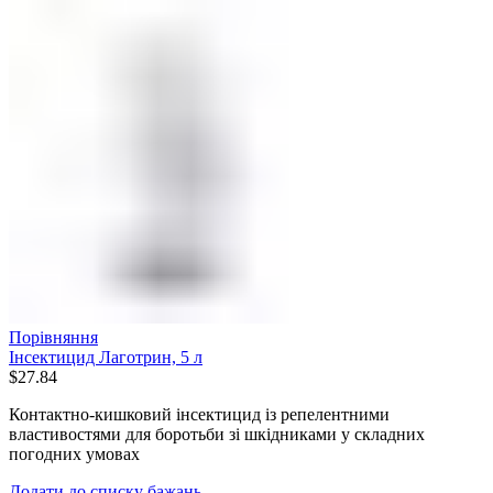
Порівняння
Інсектицид Лаготрин, 5 л
$
27.84
Контактно-кишковий інсектицид із репелентними
властивостями для боротьби зі шкідниками у складних
погодних умовах
Додати до списку бажань