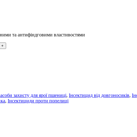
тними та антифіндговими властивостями
Засоби захисту для ярої пшениці
,
Інсектицид від довгоносиків
,
Ін
ика
,
Інсектициди проти попелиці