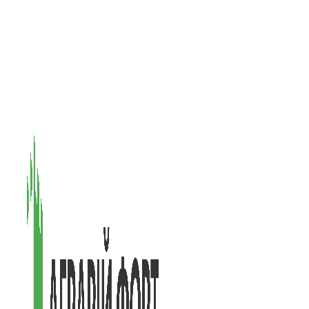
08601, Київська обл., М Васильків, вул. Головачова 1Б, офіс 1