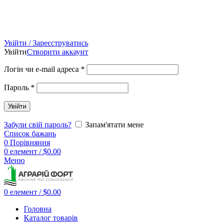
Увійти / Зареєструватись
Увійти
Створити аккаунт
Логін чи e-mail адреса
*
Пароль
*
Увійти
Забули свій пароль?
Запам'ятати мене
Список бажань
0
Порівняння
0
елемент
/
$
0.00
Меню
0
елемент
/
$
0.00
Головна
Каталог товарів