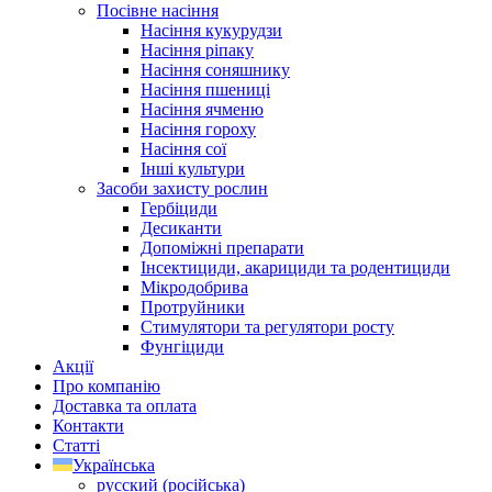
Посівне насіння
Насіння кукурудзи
Насіння ріпаку
Насіння соняшнику
Насіння пшениці
Насіння ячменю
Насіння гороху
Насіння сої
Інші культури
Засоби захисту рослин
Гербіциди
Десиканти
Допоміжні препарати
Інсектициди, акарициди та родентициди
Мікродобрива
Протруйники
Стимулятори та регулятори росту
Фунгіциди
Акції
Про компанію
Доставка та оплата
Контакти
Статті
Українська
русский
(
російська
)