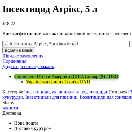
Інсектицид Атрікс, 5 л
$
18.22
Високоефективний контактно-кишковий інсектицид з репелен
Інсектицид Атрікс, 5 л кількість
Додати в кошик
Швидке замовлення
Порівняння
Додати до списку бажань
Сполучені Штати Америки (США) долар ($) - USD
Українська гривня ( грн) - UAH
Категорія:
Інсектициди, акарициди та родентициди
Позначок:
кукурудзи
,
Інсектициди для пшениці
,
Інсектициди для соняшн
Share:
закрити
Доставка
Нова пошта
Доставка кур'єром