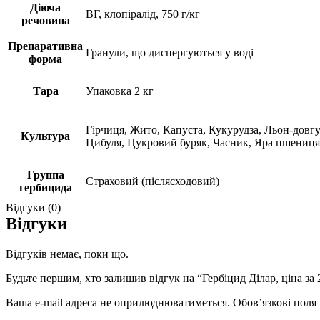
Діюча
ВГ, клопіралід, 750 г/кг
речовина
Препаративна
Гранули, що диспергуються у воді
форма
Тара
Упаковка 2 кг
Гірчиця, Жито, Капуста, Кукурудза, Льон-довг
Культура
Цибуля, Цукровий буряк, Часник, Яра пшениця
Группа
Страховий (післясходовий)
гербицида
Відгуки (0)
Відгуки
Відгуків немає, поки що.
Будьте першим, хто залишив відгук на “Гербіцид Ділар, ціна за 
Ваша e-mail адреса не оприлюднюватиметься.
Обов’язкові поля