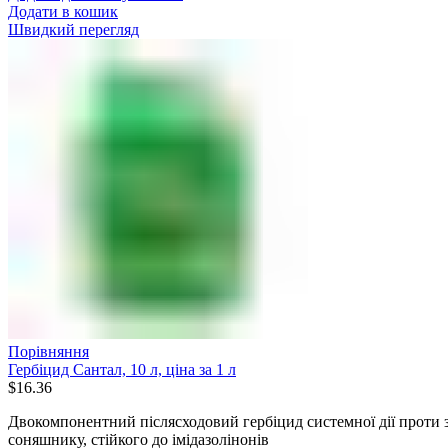
Додати в кошик
Швидкий перегляд
Порівняння
Гербіцид Сантал, 10 л, ціна за 1 л
$
16.36
Двокомпонентний післясходовий гербіцид системної дії проти з
соняшнику, стійкого до імідазолінонів