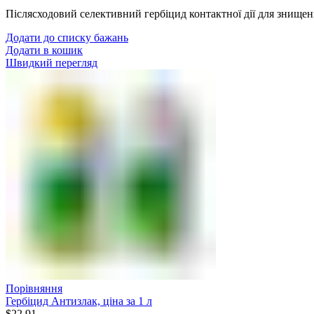
Післясходовий селективний гербіцид контактної дії для знище
Додати до списку бажань
Додати в кошик
Швидкий перегляд
Порівняння
Гербіцид Антизлак, ціна за 1 л
$
22.91