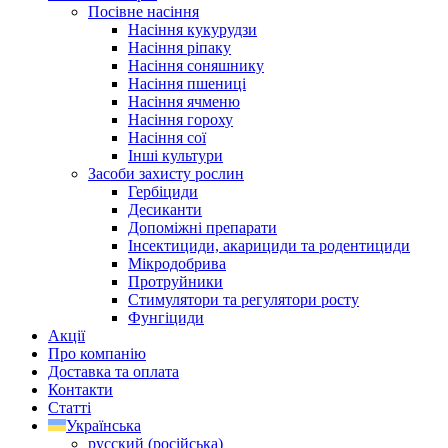
Посівне насіння
Насіння кукурудзи
Насіння ріпаку
Насіння соняшнику
Насіння пшениці
Насіння ячменю
Насіння гороху
Насіння сої
Інші культури
Засоби захисту рослин
Гербіциди
Десиканти
Допоміжні препарати
Інсектициди, акарициди та родентициди
Мікродобрива
Протруйники
Стимулятори та регулятори росту
Фунгіциди
Акції
Про компанію
Доставка та оплата
Контакти
Статті
Українська
русский
(
російська
)