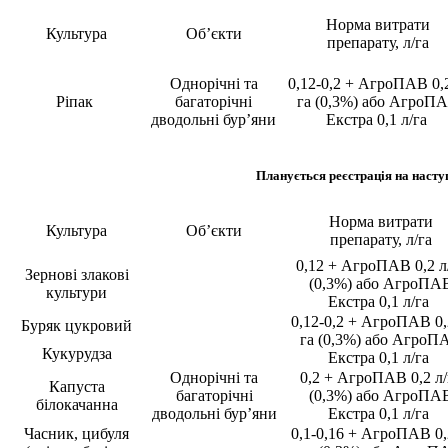
Норма витрати
Культура
Об’єкти
препарату, л/га
Однорічні та
0,12-0,2 + АгроПАВ 0,2
Ріпак
багаторічні
га (0,3%) або АгроП
дводольні бур’яни
Екстра 0,1 л/га
Планується реєстрація на насту
Норма витрати
Культура
Об’єкти
препарату, л/га
0,12 + АгроПАВ 0,2 л
Зернові злакові
(0,3%) або АгроПА
культури
Екстра 0,1 л/га
0,12-0,2 + АгроПАВ 0,
Буряк цукровий
га (0,3%) або АгроП
Кукурудза
Екстра 0,1 л/га
Однорічні та
0,2 + АгроПАВ 0,2 л/
Капуста
багаторічні
(0,3%) або АгроПА
білокачанна
дводольні бур’яни
Екстра 0,1 л/га
Часник, цибуля
0,1-0,16 + АгроПАВ 0,