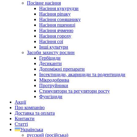
Посівне насіння
Насіння кукурудзи
Насіння ріпаку
Насіння соняшнику
Насіння пшениці
Насіння ячменю
Насіння гороху
Насіння сої
Інші культури
Засоби захисту рослин
Гербіциди
Десиканти
Допоміжні препарати
Інсектициди, акарициди та родентициди
Мікродобрива
Протруйники
Стимулятори та регулятори росту
Фунгіциди
Акції
Про компанію
Доставка та оплата
Контакти
Статті
Українська
русский
(
російська
)