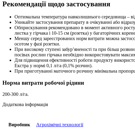
Рекомендації щодо застосування
Оптимальна температура навколишнього середовища – від
Уникайте застосування препарату в очікуванні або відразу
Обприскування рекомендовано в момент активного росту бу
листка у гірчака і 10-15 см (розетка) у багаторічних коре
Меншу серед зареєстрованих норм витрати можна застосо
осотом у фазі розетки.
При високому ступені забур’яненості та при більш розвине
посівах рослин гірчака необхідно використовувати макси
Для підвищення ефективності роботи продукту використо
Екстра у нормі 0,1 л/га (0,1% розчин).
При приготуванні маточного розчину мінімальна пропорці
Норма витрати робочої рідини
200-300 л/га.
Додаткова інформація
Виробник
Агрохімічні технології