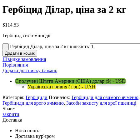
Гербіцид Ділар, ціна за 2 кг
$
114.53
Гербіцид системної дії
Гербіцид Ділар, ціна за 2 кг кількість
Додати в кошик
Швидке замовлення
Порівняння
Додати до списку бажань
Сполучені Штати Америки (США) долар ($) - USD
Українська гривня ( грн) - UAH
Категорія:
Гербіциди
Позначок:
Гербіциди для озимого ячменю
Гербіциди для ярого ячменю
,
Засоби захисту для ярої пшениці
Share:
закрити
Доставка
Нова пошта
Доставка кур'єром