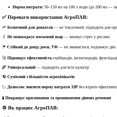
Норма витрати:
50–150 мл на 100 л води (до 200 мл — за
✅
Переваги використання АгроПАВ:
🌱
Безпечний для довкілля
— не токсичний, підходить для ор
💧
Не пошкоджує восковий шар
— знижує стрес у рослин
☔
Стійкий до дощу, роси, УФ
— не змивається, подовжує дію
🚀
Підвищує ефективність
гербіцидів, інсектицидів, фунгіциді
🌾
Універсальний
— підходить для всіх культур
🔄
Сумісний з більшістю агрохімікатів
📉
Дозволяє знизити норму витрати ЗЗР
без втрати ефективно
🧪
Покращує прилипання та проникнення діючих речовин
⚙️
Як працює АгроПАВ: