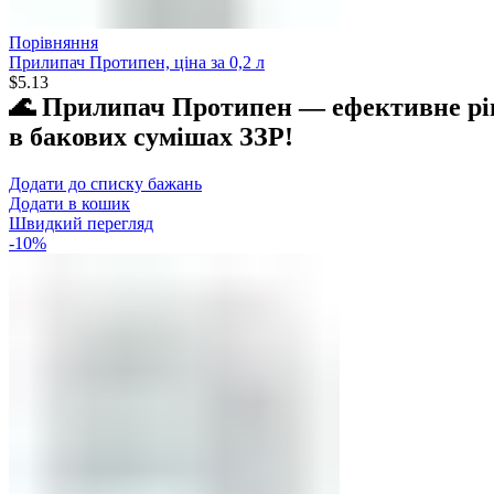
Порівняння
Прилипач Протипен, ціна за 0,2 л
$
5.13
🌊 Прилипач Протипен — ефективне рі
в бакових сумішах ЗЗР!
Додати до списку бажань
Додати в кошик
Швидкий перегляд
-10%