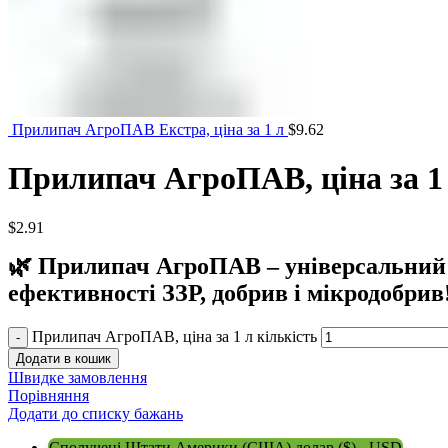
Прилипач АгроПАВ Екстра, ціна за 1 л
$
9.62
Прилипач АгроПАВ, ціна за 1
$
2.91
🌿 Прилипач АгроПАВ – універсальний
ефективності ЗЗР, добрив і мікродобрив
Прилипач АгроПАВ, ціна за 1 л кількість
Додати в кошик
Швидке замовлення
Порівняння
Додати до списку бажань
Сполучені Штати Америки (США) долар ($) - USD