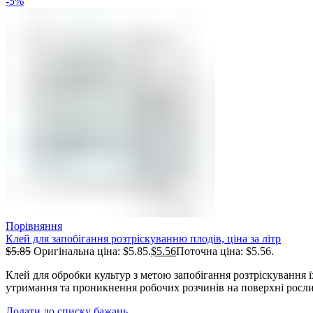
-5%
Порівняння
Клей для запобігання розтріскуванню плодів, ціна за літр
$
5.85
Оригінальна ціна: $5.85.
$
5.56
Поточна ціна: $5.56.
Клей для обробки культур з метою запобігання розтріскування ї
утримання та проникнення робочих розчинів на поверхні росли
Додати до списку бажань