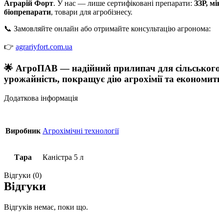
Аграрій Форт
. У нас — лише сертифіковані препарати:
ЗЗР, м
біопрепарати
, товари для агробізнесу.
📞 Замовляйте онлайн або отримайте консультацію агронома:
👉
agrariyfort.com.ua
🌟
АгроПАВ
— надійний прилипач для сільського
урожайність, покращує дію агрохімії та економит
Додаткова інформація
Виробник
Агрохімічні технології
Тара
Каністра 5 л
Відгуки (0)
Відгуки
Відгуків немає, поки що.