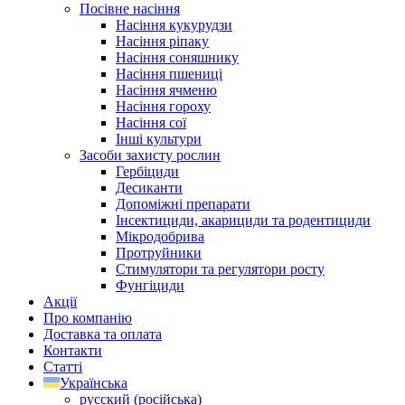
Посівне насіння
Насіння кукурудзи
Насіння ріпаку
Насіння соняшнику
Насіння пшениці
Насіння ячменю
Насіння гороху
Насіння сої
Інші культури
Засоби захисту рослин
Гербіциди
Десиканти
Допоміжні препарати
Інсектициди, акарициди та родентициди
Мікродобрива
Протруйники
Стимулятори та регулятори росту
Фунгіциди
Акції
Про компанію
Доставка та оплата
Контакти
Статті
Українська
русский
(
російська
)