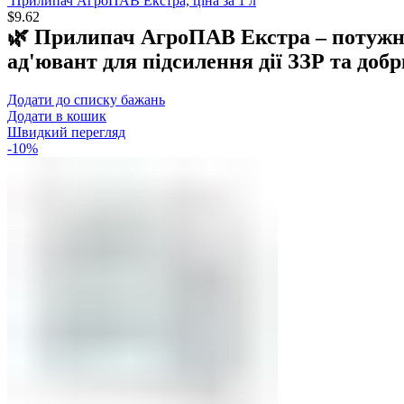
Прилипач АгроПАВ Екстра, ціна за 1 л
$
9.62
🌿 Прилипач АгроПАВ Екстра – потужн
ад'ювант для підсилення дії ЗЗР та добр
Додати до списку бажань
Додати в кошик
Швидкий перегляд
-10%