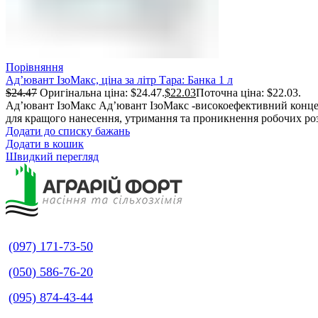
Порівняння
Ад’ювант ІзоМакс, ціна за літр Тара: Банка 1 л
$
24.47
Оригінальна ціна: $24.47.
$
22.03
Поточна ціна: $22.03.
Ад’ювант ІзоМакс Ад’ювант ІзоМакс -високоефективний конце
для кращого нанесення, утримання та проникнення робочих ро
Додати до списку бажань
Додати в кошик
Швидкий перегляд
(097) 171-73-50
(050) 586-76-20
(095) 874-43-44