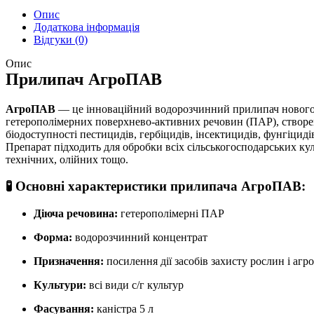
Опис
Додаткова інформація
Відгуки (0)
Опис
Прилипач АгроПАВ
АгроПАВ
— це інноваційний водорозчинний прилипач нового 
гетерополімерних поверхнево-активних речовин (ПАР), створе
біодоступності пестицидів, гербіцидів, інсектицидів, фунгіциді
Препарат підходить для обробки всіх сільськогосподарських кул
технічних, олійних тощо.
🧪
Основні характеристики прилипача АгроПАВ:
Діюча речовина:
гетерополімерні ПАР
Форма:
водорозчинний концентрат
Призначення:
посилення дії засобів захисту рослин і агро
Культури:
всі види с/г культур
Фасування:
каністра 5 л