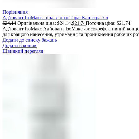
Порівняння
Ад’ювант ІзоМакс, ціна за літр Тара: Каністра 5 л
$
24.14
Оригінальна ціна: $24.14.
$
21.74
Поточна ціна: $21.74.
Ад’ювант ІзоМакс Ад’ювант ІзоМакс -високоефективний конце
для кращого нанесення, утримання та проникнення робочих ро
Додати до списку бажань
Додати в кошик
Швидкий перегляд