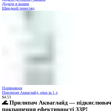
Додати в кошик
Швидкий перегляд
Порівняння
Прилипач Акваглайд, ціна за 1 л
$
4.53
🌊 Прилипач Акваглайд — підкислювач 
покращення ефективності ЗЗР!