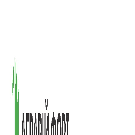
08601, Київська обл., М Васильків, вул. Головачова 1Б, офіс 1
(097) 171-73-50
(050) 586-76-20