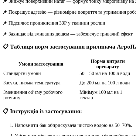
📌 Знижує поверхневий натяг — формує тонку мікроплівку на 
📌 Покращує адгезію — рівномірне покриття та утримання роб
📌 Підсилює проникнення ЗЗР у тканини рослин
📌 Захищає від змивання дощем — забезпечує тривалий ефект
📋
Таблиця норм застосування прилипача Агро
Норма витрати
Умови застосування
препарату
Стандартні умови
50–150 мл на 100 л води
Засуха, низька температура
До 200 мл на 100 л води
Зменшення об’єму робочого
Мінімум 100 мл на 1
розчину
гектар
📋
Інструкція із застосування:
Наповнити бак обприскувача чистою водою на 50–70%.
Увімкнути мішалку та додати пестициди, мікродобрива т