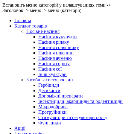
Встановіть меню категорій у налаштуваннях теми ->
Заголовок -> меню -> меню (категорії)
Головна
Каталог товарів
Посівне насіння
Насіння кукурудзи
Насіння ріпаку
Насіння соняшнику
Насіння пшениці
Насіння ячменю
Насіння гороху
Насіння сої
Інші культури
Засоби захисту рослин
Гербіциди
Десиканти
Допоміжні препарати
Інсектициди, акарициди та родентициди
Мікродобрива
Протруйники
Стимулятори та регулятори росту
Фунгіциди
Акції
Про компанію