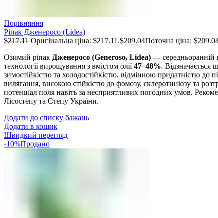
Порівняння
Ріпак Дженеросо (Lidea)
$
217.11
Оригінальна ціна: $217.11.
$
209.04
Поточна ціна: $209.04
Озимий ріпак
Дженеросо (Generoso, Lidea)
— середньоранній 
технології вирощування з вмістом олії
47–48%
. Відзначається
зимостійкістю та холодостійкістю, відмінною придатністю до пі
вилягання, високою стійкістю до фомозу, склеротиніозу та розт
потенціал поля навіть за несприятливих погодних умов. Рекоме
Лісостепу та Степу України.
Додати до списку бажань
Додати в кошик
Швидкий перегляд
-10%
Продано