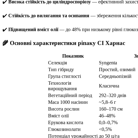
✔️
Висока стійкість до циліндроспоріозу
— ефективний захист 
✔️
Стійкість до вилягання та осипання
— збереження кількост
✔️
Підвищений вміст олії
— до 48% при низькому рівні глюкоз
🌾 Основні характеристики ріпаку СІ Харнас
Показник
З
Селекція
Syngenta
Тип гібриду
Простий, озимий
Група стиглості
Середньопізній
Технологія
Класична
вирощування
Вегетаційний період
292–320 днів
Маса 1000 насінин
~5,8–6 г
Висота рослин
160–170 см
Вміст олії
46–48%
Ерукова кислота
0,0–0,7%
Глюкозинолати
<0,5%
Потенціал урожайності
до 50 ц/га