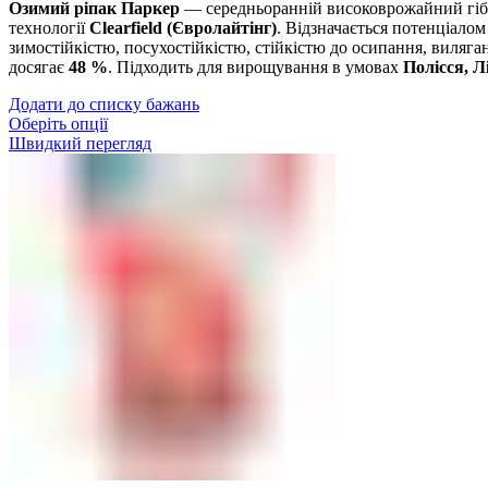
Озимий ріпак Паркер
— середньоранній високоврожайний гібр
технології
Clearfield (Євролайтінг)
. Відзначається потенціало
зимостійкістю, посухостійкістю, стійкістю до осипання, виляган
досягає
48 %
. Підходить для вирощування в умовах
Полісся, Л
Додати до списку бажань
Оберіть опції
Швидкий перегляд