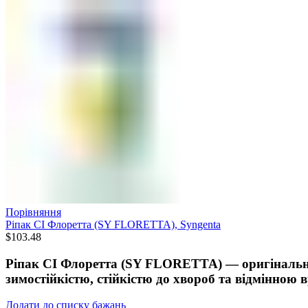
Порівняння
Ріпак СІ Флоретта (SY FLORETTA), Syngenta
$
103.48
Ріпак СІ Флоретта (SY FLORETTA) — оригінальни
зимостійкістю, стійкістю до хвороб та відмінною 
Додати до списку бажань