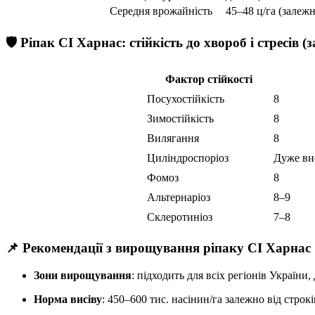
Середня врожайність
45–48 ц/га (залежн
🛡 Ріпак СІ Харнас: стійкість до хвороб і стресів
Фактор стійкості
Посухостійкість
8
Зимостійкість
8
Вилягання
8
Циліндроспоріоз
Дуже ви
Фомоз
8
Альтернаріоз
8–9
Склеротиніоз
7–8
📌 Рекомендації з вирощування ріпаку СІ Харнас
Зони вирощування
: підходить для всіх регіонів України,
Норма висіву
: 450–600 тис. насінин/га залежно від строкі