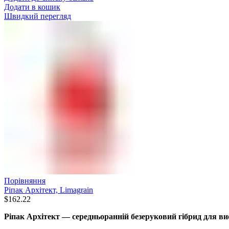
Додати в кошик
Швидкий перегляд
Порівняння
Ріпак Архітект, Limagrain
$
162.22
Ріпак Архітект — середньоранній безеруковий гібрид для в