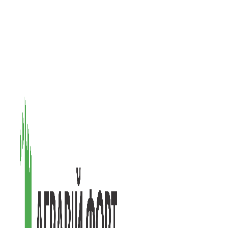
08601, Київська обл., М Васильків, вул. Головачова 1Б, офіс 1
(097) 171-73-50
(050) 586-76-20