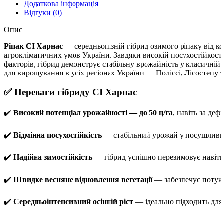
Додаткова інформація
Відгуки (0)
Опис
Ріпак СІ Харнас
— середньопізній гібрид озимого ріпаку від к
агрокліматичних умов України. Завдяки високій посухостійкості
факторів, гібрид демонструє стабільну врожайність у класичній
для вирощування в усіх регіонах України — Поліссі, Лісостепу 
✅ Переваги гібриду СІ Харнас
✔️
Високий потенціал урожайності — до 50 ц/га
, навіть за де
✔️
Відмінна посухостійкість
— стабільний урожай у посушлив
✔️
Надійна зимостійкість
— гібрид успішно перезимовує навіт
✔️
Швидке весняне відновлення вегетації
— забезпечує потуж
✔️
Середньоінтенсивний осінній ріст
— ідеально підходить для