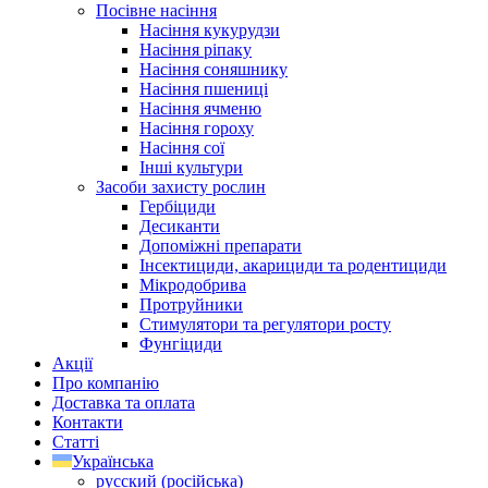
Посівне насіння
Насіння кукурудзи
Насіння ріпаку
Насіння соняшнику
Насіння пшениці
Насіння ячменю
Насіння гороху
Насіння сої
Інші культури
Засоби захисту рослин
Гербіциди
Десиканти
Допоміжні препарати
Інсектициди, акарициди та родентициди
Мікродобрива
Протруйники
Стимулятори та регулятори росту
Фунгіциди
Акції
Про компанію
Доставка та оплата
Контакти
Статті
Українська
русский
(
російська
)