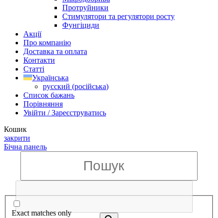
Протруйники
Стимулятори та регулятори росту
Фунгіциди
Акції
Про компанію
Доставка та оплата
Контакти
Статті
Українська
русский
(
російська
)
Список бажань
Порівняння
Увійти / Зареєструватись
Кошик
закрити
Бічна панель
Exact matches only