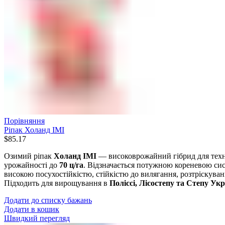
Порівняння
Ріпак Холанд IMI
$
85.17
Озимий ріпак
Холанд IMI
— високоврожайний гібрид для техн
урожайності до
70 ц/га
. Відзначається потужною кореневою си
високою посухостійкістю, стійкістю до вилягання, розтріскуван
Підходить для вирощування в
Поліссі, Лісостепу та Степу Ук
Додати до списку бажань
Додати в кошик
Швидкий перегляд