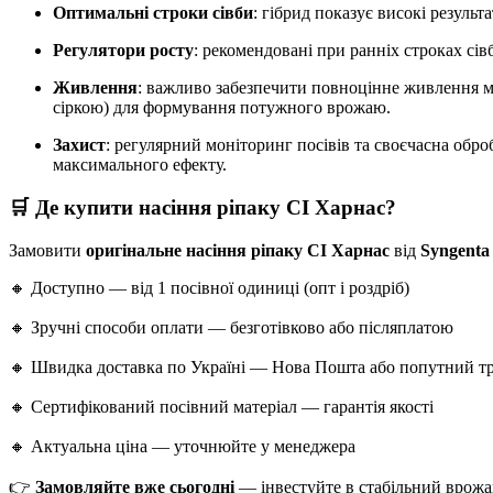
Оптимальні строки сівби
: гібрид показує високі резуль
Регулятори росту
: рекомендовані при ранніх строках сі
Живлення
: важливо забезпечити повноцінне живлення м
сіркою) для формування потужного врожаю.
Захист
: регулярний моніторинг посівів та своєчасна обр
максимального ефекту.
🛒 Де купити насіння ріпаку СІ Харнас?
Замовити
оригінальне насіння ріпаку СІ Харнас
від
Syngenta
🔸 Доступно — від 1 посівної одиниці (опт і роздріб)
🔸 Зручні способи оплати — безготівково або післяплатою
🔸 Швидка доставка по Україні — Нова Пошта або попутний т
🔸 Сертифікований посівний матеріал — гарантія якості
🔸 Актуальна ціна — уточнюйте у менеджера
👉
Замовляйте вже сьогодні
— інвестуйте в стабільний врожа