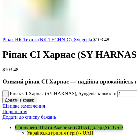
Ріпак НК Технік (NK TECHNIC), Syngenta
$
103.48
Ріпак СІ Харнас (SY HARNAS)
$
103.48
Озимий ріпак СІ Харнас — надійна врожайність 
Ріпак СІ Харнас (SY HARNAS), Syngenta кількість
Додати в кошик
Швидке замовлення
Порівняння
Додати до списку бажань
Сполучені Штати Америки (США) долар ($) - USD
Українська гривня ( грн) - UAH