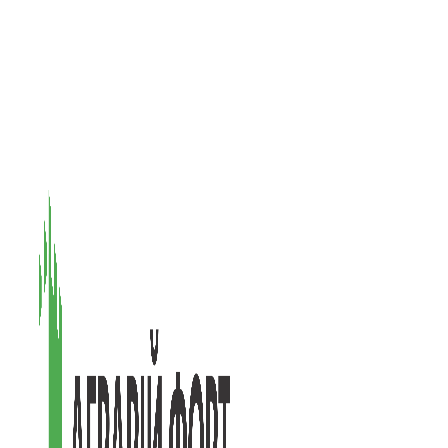
08601, Київська обл., М Васильків, вул. Головачова 1Б, офіс 1
(097) 171-73-50
(050) 586-76-20