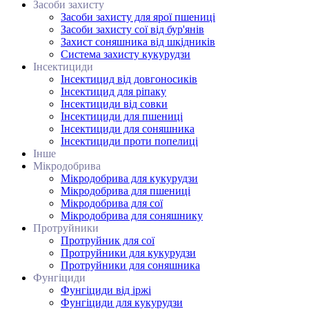
Засоби захисту
Засоби захисту для ярої пшениці
Засоби захисту сої від бур'янів
Захист соняшника від шкідників
Система захисту кукурудзи
Інсектициди
Інсектицид від довгоносиків
Інсектицид для ріпаку
Інсектициди від совки
Інсектициди для пшениці
Інсектициди для соняшника
Інсектициди проти попелиці
Інше
Мікродобрива
Мікродобрива для кукурудзи
Мікродобрива для пшениці
Мікродобрива для сої
Мікродобрива для соняшнику
Протруйники
Протруйник для сої
Протруйники для кукурудзи
Протруйники для соняшника
Фунгіциди
Фунгіциди від іржі
Фунгіциди для кукурудзи