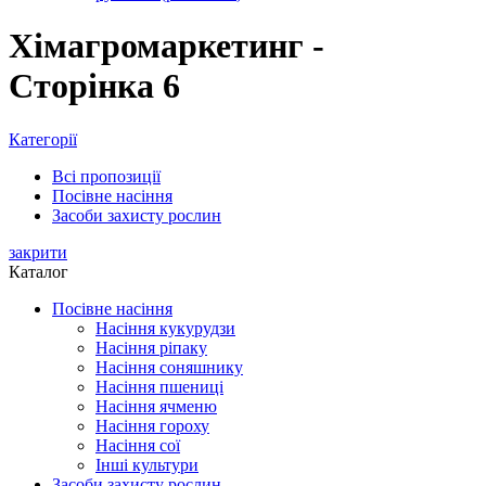
Хімагромаркетинг -
Сторінка 6
Категорії
Всі
пропозиції
Посівне насіння
Засоби захисту рослин
закрити
Каталог
Посівне насіння
Насіння кукурудзи
Насіння ріпаку
Насіння соняшнику
Насіння пшениці
Насіння ячменю
Насіння гороху
Насіння сої
Інші культури
Засоби захисту рослин