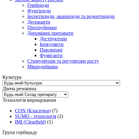
Гербіциди
Фунгіциди
Інсектициди, акарициди та родентициди
Десиканти
Протруйники
Допоміжні препарати
Деструктори
Інокулянти
Прилипачі
Фуміганти
Стимулятори та регулятори росту
Мікродобрива
Культура
Діюча речовина
Технологія вирощування
CON (Класична)
(7)
SUMO - технологія
(2)
ІMI (Сlearfield)
(1)
Група гербіциду