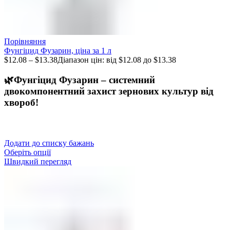
Порівняння
Фунгіцид Фузарин, ціна за 1 л
$
12.08
–
$
13.38
Діапазон цін: від $12.08 до $13.38
🌿Фунгіцид Фузарин – системний
двокомпонентний захист зернових культур від
хвороб!
Додати до списку бажань
Оберіть опції
Швидкий перегляд