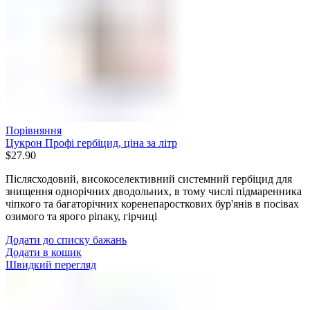
Порівняння
Цукрон Профі гербіцид, ціна за літр
$
27.90
Післясходовий, високоселективний системний гербіцид для
знищення однорічних дводольних, в тому числі підмаренника
чіпкого та багаторічних коренепаросткових бур'янів в посівах
озимого та ярого ріпаку, гірчиці
Додати до списку бажань
Додати в кошик
Швидкий перегляд