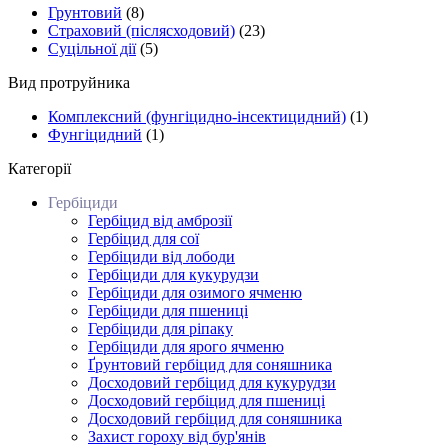
Грунтовий
(8)
Страховий (післясходовий)
(23)
Суцільної дії
(5)
Вид протруйника
Комплексний (фунгіцидно-інсектицидний)
(1)
Фунгіцидний
(1)
Категорії
Гербіциди
Гербіцид від амброзії
Гербіцид для сої
Гербіциди від лободи
Гербіциди для кукурудзи
Гербіциди для озимого ячменю
Гербіциди для пшениці
Гербіциди для ріпаку
Гербіциди для ярого ячменю
Ґрунтовий гербіцид для соняшника
Досходовий гербіцид для кукурудзи
Досходовий гербіцид для пшениці
Досходовий гербіцид для соняшника
Захист гороху від бур'янів