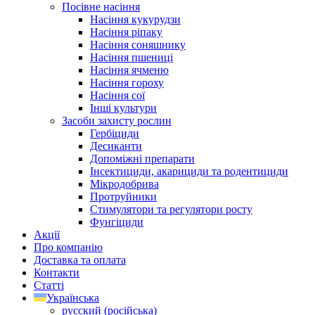
Посівне насіння
Насіння кукурудзи
Насіння ріпаку
Насіння соняшнику
Насіння пшениці
Насіння ячменю
Насіння гороху
Насіння сої
Інші культури
Засоби захисту рослин
Гербіциди
Десиканти
Допоміжні препарати
Інсектициди, акарициди та родентициди
Мікродобрива
Протруйники
Стимулятори та регулятори росту
Фунгіциди
Акції
Про компанію
Доставка та оплата
Контакти
Статті
Українська
русский
(
російська
)