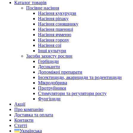
Каталог товарів
Посівне насіння
Насіння кукурудзи
Насіння ріпаку
Насіння соняшнику
Насіння пшениці
Насіння ячменю
Насіння гороху
Насіння сої
Інші культури
Засоби захисту рослин
Гербіциди
Десиканти
Допоміжні препарати
Інсектициди, акарициди та родентициди
Мікродобрива
Протруйники
Стимулятори та регулятори росту
Фунгіциди
Акції
Про компанію
Доставка та оплата
Контакти
Статті
Українська