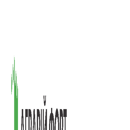
08601, Київська обл., М Васильків, вул. Головачова 1Б, офіс 1
(097) 171-73-50
(050) 586-76-20