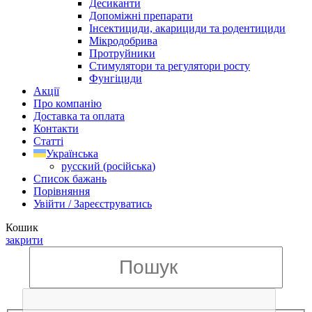
Десиканти
Допоміжні препарати
Інсектициди, акарициди та родентициди
Мікродобрива
Протруйники
Стимулятори та регулятори росту
Фунгіциди
Акції
Про компанію
Доставка та оплата
Контакти
Статті
Українська
русский
(
російська
)
Список бажань
Порівняння
Увійти / Зареєструватись
Кошик
закрити