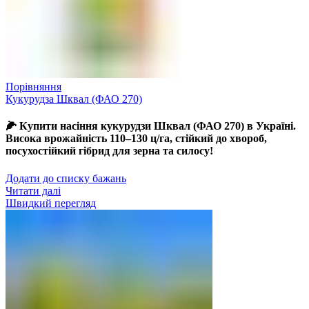
Порівняння
Кукурудза Шквал (ФАО 270)
🌽 Купити насіння кукурудзи Шквал (ФАО 270) в Україні.
Висока врожайність 110–130 ц/га, стійкий до хвороб,
посухостійкий гібрид для зерна та силосу!
Додати до списку бажань
Читати далі
Швидкий перегляд