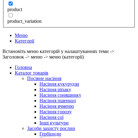
product
product_variation
Меню
Категорії
Встановіть меню категорій у налаштуваннях теми ->
Заголовок -> меню -> меню (категорії)
Головна
Каталог товарів
Посівне насіння
Насіння кукурудзи
Насіння ріпаку
Насіння соняшнику
Насіння пшениці
Насіння ячменю
Насіння гороху
Насіння сої
Інші культури
Засоби захисту рослин
Гербіциди