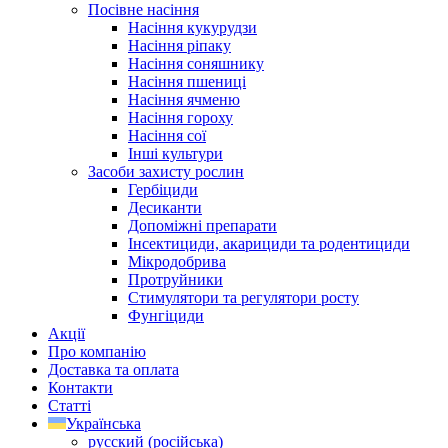
Посівне насіння
Насіння кукурудзи
Насіння ріпаку
Насіння соняшнику
Насіння пшениці
Насіння ячменю
Насіння гороху
Насіння сої
Інші культури
Засоби захисту рослин
Гербіциди
Десиканти
Допоміжні препарати
Інсектициди, акарициди та родентициди
Мікродобрива
Протруйники
Стимулятори та регулятори росту
Фунгіциди
Акції
Про компанію
Доставка та оплата
Контакти
Статті
Українська
русский
(
російська
)