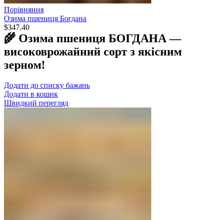
Порівняння
Озима пшениця Богдана
$
347.40
🌾 Озима пшениця БОГДАНА —
високоврожайний сорт з якісним
зерном!
Додати до списку бажань
Додати в кошик
Швидкий перегляд