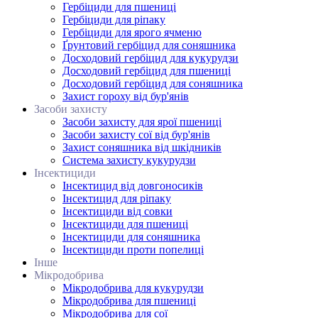
Гербіциди для пшениці
Гербіциди для ріпаку
Гербіциди для ярого ячменю
Ґрунтовий гербіцид для соняшника
Досходовий гербіцид для кукурудзи
Досходовий гербіцид для пшениці
Досходовий гербіцид для соняшника
Захист гороху від бур'янів
Засоби захисту
Засоби захисту для ярої пшениці
Засоби захисту сої від бур'янів
Захист соняшника від шкідників
Система захисту кукурудзи
Інсектициди
Інсектицид від довгоносиків
Інсектицид для ріпаку
Інсектициди від совки
Інсектициди для пшениці
Інсектициди для соняшника
Інсектициди проти попелиці
Інше
Мікродобрива
Мікродобрива для кукурудзи
Мікродобрива для пшениці
Мікродобрива для сої