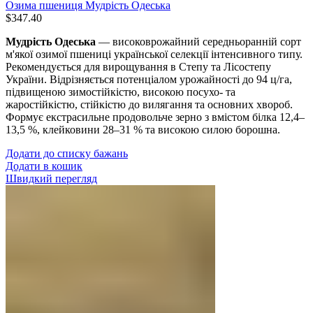
Озима пшениця Мудрість Одеська
$
347.40
Мудрість Одеська
— високоврожайний середньоранній сорт
м'якої озимої пшениці української селекції інтенсивного типу.
Рекомендується для вирощування в Степу та Лісостепу
України. Відрізняється потенціалом урожайності до 94 ц/га,
підвищеною зимостійкістю, високою посухо- та
жаростійкістю, стійкістю до вилягання та основних хвороб.
Формує екстрасильне продовольче зерно з вмістом білка 12,4–
13,5 %, клейковини 28–31 % та високою силою борошна.
Додати до списку бажань
Додати в кошик
Швидкий перегляд