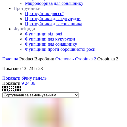
Мікродобрива для соняшнику
Протруйники
Протруйник для сої
Протруйники для кукурудзи
Протруйники для соняшника
Фунгіциди
Фунгіциди від іржі
Фунгіциди для кукурудзи
Фунгіциди для соняшнику
Фунгіциди проти борошнистої роси
Головна
Product Виробник
Степова - Сторінка 2
Сторінка 2
Показано 13–23 із 23
Показати бічну панель
Показати
9
24
36