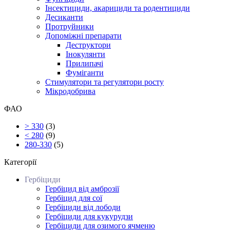
Інсектициди, акарициди та родентициди
Десиканти
Протруйники
Допоміжні препарати
Деструктори
Інокулянти
Прилипачі
Фуміганти
Стимулятори та регулятори росту
Мікродобрива
ФАО
> 330
(3)
< 280
(9)
280-330
(5)
Категорії
Гербіциди
Гербіцид від амброзії
Гербіцид для сої
Гербіциди від лободи
Гербіциди для кукурудзи
Гербіциди для озимого ячменю