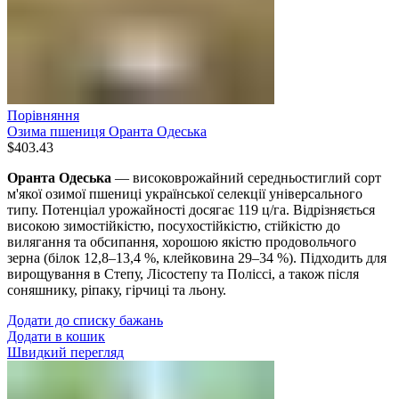
Порівняння
Озима пшениця Оранта Одеська
$
403.43
Оранта Одеська
— високоврожайний середньостиглий сорт
м'якої озимої пшениці української селекції універсального
типу. Потенціал урожайності досягає 119 ц/га. Відрізняється
високою зимостійкістю, посухостійкістю, стійкістю до
вилягання та обсипання, хорошою якістю продовольчого
зерна (білок 12,8–13,4 %, клейковина 29–34 %). Підходить для
вирощування в Степу, Лісостепу та Поліссі, а також після
соняшнику, ріпаку, гірчиці та льону.
Додати до списку бажань
Додати в кошик
Швидкий перегляд