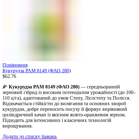
Порівняння
Кукурудза РАМ 8149 (ФАО 280)
$
62.76
🌽
Кукурудза РАМ 8149 (ФАО 280)
— середньоранній
зерновий гібрид із високим потенціалом урожайності (до 100–
110 ц/га), адаптований до умов Степу, Лісостепу та Полісся.
Відзначається стійкістю до вилягання та основних хвороб
кукурудзи, добре переносить посуху й формує вирівняний
циліндричний качан із якісним жовто-оранжевим зерном.
Підходить для інтенсивних і класичних технологій
вирощування.
Додати до списку бажань