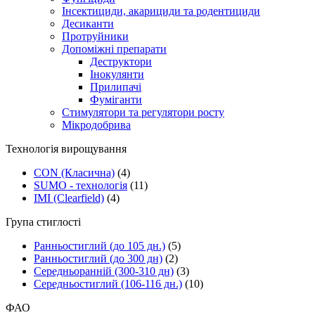
Інсектициди, акарициди та родентициди
Десиканти
Протруйники
Допоміжні препарати
Деструктори
Інокулянти
Прилипачі
Фуміганти
Стимулятори та регулятори росту
Мікродобрива
Технологія вирощування
CON (Класична)
(4)
SUMO - технологія
(11)
ІMI (Сlearfield)
(4)
Група стиглості
Ранньостиглий (до 105 дн.)
(5)
Ранньостиглий (до 300 дн)
(2)
Середньоранній (300-310 дн)
(3)
Середньостиглий (106-116 дн.)
(10)
ФАО