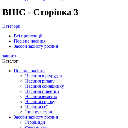
ВНІС - Сторінка 3
Категорії
Всі
пропозиції
Посівне насіння
Засоби захисту рослин
закрити
Каталог
Посівне насіння
Насіння кукурудзи
Насіння ріпаку
Насіння соняшнику
Насіння пшениці
Насіння ячменю
Насіння гороху
Насіння сої
Інші культури
Засоби захисту рослин
Гербіциди
Фунгіциди