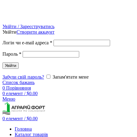
Увійти / Зареєструватись
Увійти
Створити аккаунт
Логін чи e-mail адреса
*
Пароль
*
Увійти
Забули свій пароль?
Запам'ятати мене
Список бажань
0
Порівняння
0
елемент
/
$
0.00
Меню
0
елемент
/
$
0.00
Головна
Каталог товарів