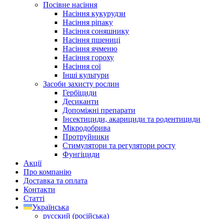
Посівне насіння
Насіння кукурудзи
Насіння ріпаку
Насіння соняшнику
Насіння пшениці
Насіння ячменю
Насіння гороху
Насіння сої
Інші культури
Засоби захисту рослин
Гербіциди
Десиканти
Допоміжні препарати
Інсектициди, акарициди та родентициди
Мікродобрива
Протруйники
Стимулятори та регулятори росту
Фунгіциди
Акції
Про компанію
Доставка та оплата
Контакти
Статті
Українська
русский
(
російська
)