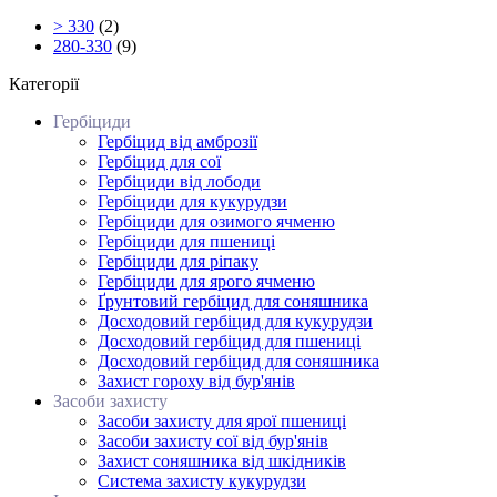
> 330
(2)
280-330
(9)
Категорії
Гербіциди
Гербіцид від амброзії
Гербіцид для сої
Гербіциди від лободи
Гербіциди для кукурудзи
Гербіциди для озимого ячменю
Гербіциди для пшениці
Гербіциди для ріпаку
Гербіциди для ярого ячменю
Ґрунтовий гербіцид для соняшника
Досходовий гербіцид для кукурудзи
Досходовий гербіцид для пшениці
Досходовий гербіцид для соняшника
Захист гороху від бур'янів
Засоби захисту
Засоби захисту для ярої пшениці
Засоби захисту сої від бур'янів
Захист соняшника від шкідників
Система захисту кукурудзи