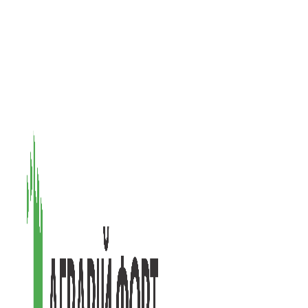
08601, Київська обл., М Васильків, вул. Головачова 1Б, офіс 1