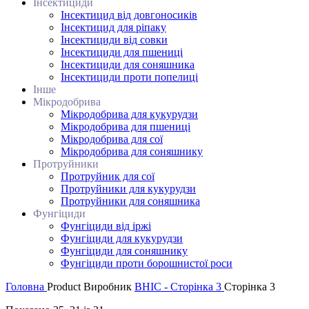
Інсектициди
Інсектицид від довгоносиків
Інсектицид для ріпаку
Інсектициди від совки
Інсектициди для пшениці
Інсектициди для соняшника
Інсектициди проти попелиці
Інше
Мікродобрива
Мікродобрива для кукурудзи
Мікродобрива для пшениці
Мікродобрива для сої
Мікродобрива для соняшнику
Протруйники
Протруйник для сої
Протруйники для кукурудзи
Протруйники для соняшника
Фунгіциди
Фунгіциди від іржі
Фунгіциди для кукурудзи
Фунгіциди для соняшнику
Фунгіциди проти борошнистої роси
Головна
Product Виробник
ВНІС - Сторінка 3
Сторінка 3