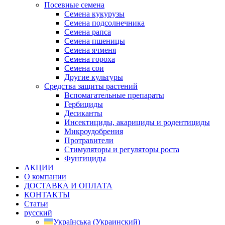
Посевные семена
Семена кукурузы
Семена подсолнечника
Семена рапса
Семена пшеницы
Семена ячменя
Семена гороха
Семена сои
Другие культуры
Средства защиты растений
Вспомагательные препараты
Гербициды
Десиканты
Инсектициды, акарициды и родентициды
Микроудобрения
Протравители
Стимуляторы и регуляторы роста
Фунгициды
АКЦИИ
О компании
ДОСТАВКА И ОПЛАТА
КОНТАКТЫ
Статьи
русский
Українська
(
Украинский
)