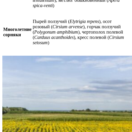
temulentum
), метлюг обыкновенный (
Apera
spica-venti
)
Пырей ползучий (
Elytrigia repens
), осот
розовый (
Cirsium arvense
), горчак ползучий
Многолетние
(
Polygonum amphibium
), чертополох полевой
сорняки
(
Carduus acanthoides
), кресс полевой (
Cirsium
setosum
)