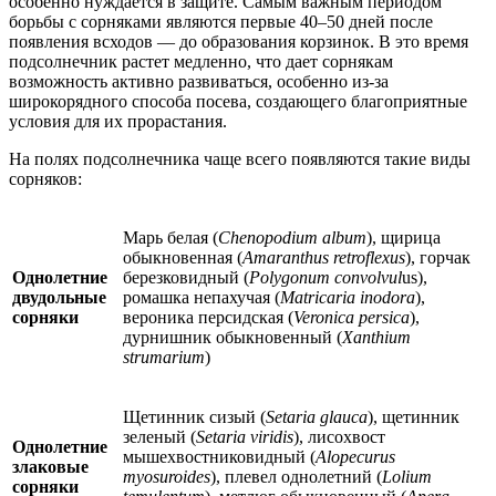
особенно нуждается в защите. Самым важным периодом
борьбы с сорняками являются первые 40–50 дней после
появления всходов — до образования корзинок. В это время
подсолнечник растет медленно, что дает сорнякам
возможность активно развиваться, особенно из-за
широкорядного способа посева, создающего благоприятные
условия для их прорастания.
На полях подсолнечника чаще всего появляются такие виды
сорняков:
Марь белая (
Chenopodium album
), щирица
обыкновенная (
Amaranthus retroflexus
), горчак
Однолетние
березковидный (
Polygonum convolvul
us),
двудольные
ромашка непахучая (
Matricaria inodora
),
сорняки
вероника персидская (
Veronica persica
),
дурнишник обыкновенный (
Xanthium
strumarium
)
Щетинник сизый (
Setaria glauca
), щетинник
зеленый (
Setaria viridis
), лисохвост
Однолетние
мышехвостниковидный (
Alopecurus
злаковые
myosuroides
), плевел однолетний (
Lolium
сорняки