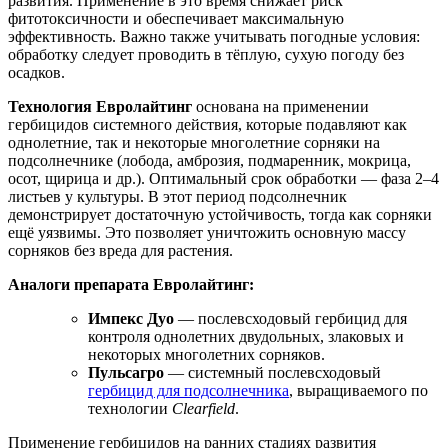
развития. Применение в это время снижает риск
фитотоксичности и обеспечивает максимальную
эффективность. Важно также учитывать погодные условия:
обработку следует проводить в тёплую, сухую погоду без
осадков.
Технология Евролайтинг
основана на применении
гербицидов системного действия, которые подавляют как
однолетние, так и некоторые многолетние сорняки на
подсолнечнике (лобода, амброзия, подмаренник, мокрица,
осот, щирица и др.). Оптимальный срок обработки — фаза 2–4
листьев у культуры. В этот период подсолнечник
демонстрирует достаточную устойчивость, тогда как сорняки
ещё уязвимы. Это позволяет уничтожить основную массу
сорняков без вреда для растения.
Аналоги препарата Евролайтинг:
Импекс Дуо
— послевсходовый гербицид для
контроля однолетних двудольных, злаковых и
некоторых многолетних сорняков.
Пульсагро
— системный послевсходовый
гербицид для подсолнечника
, выращиваемого по
технологии
Clearfield
.
Применение гербицидов на ранних стадиях развития