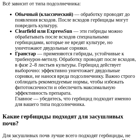
Всё зависит от типа подсолнечника:
Обычный (классический)
— обработку проводят до
появления всходов. После всходов гербициды могут
повредить культуру.
Clearfield или ExpressSun
— эти гибриды можно
обрабатывать после всходов специальными
гербицидами, которые не вредят культуре, но
уничтожают двудольные сорняки.
Гранстар
— применяются гибриды, устойчивые к
трибенурон-метилу. Обработку проводят после всходов,
в фазе 2–8 листьев культуры. Гербицид действует
выборочно: эффективно уничтожает двудольные
сорняки, не нанося вреда подсолнечнику. Важно строго
соблюдать рекомендуемые нормы, чтобы избежать
фитотоксичности и обеспечить максимальную
эффективность препарата.
Главное — убедитесь, что гербицид подходит именно
для вашего типа подсолнечника.
Какие гербициды подходят для засушливых
почв?
Для засушливых почв лучше всего подходят гербициды, не