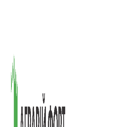
08601, Київська обл., М Васильків, вул. Головачова 1Б, офіс 1
(097) 171-73-50
(050) 586-76-20