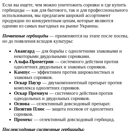
Если вы ищете, чем можно уничтожить сорняки и где купить
гербициды — как для бытового, так и для профессионального
использования, мы предлагаем широкий ассортимент
продукции по конкурентным ценам, которые являются
одними из самых выгодных на рынке Украины.
Почвенные гербициды
— применяются на этапе после посева,
но до появления всходов культуры:
Авангард
— для борьбы с однолетними злаковыми и
некоторыми двудольными сорняками.
Альфа-Прометрин
— системного действия против
однолетних двудольных и злаковых сорняков.
Кампус
— эффективен против широколистных и
злаковых сорняков.
Оскар Пауэр
— двухкомпонентный препарат против
комплекса однолетних сорняков.
Оскар Премиум
— системного действия против
однодольных и двудольных сорняков.
Основа
— селективный довсходовый препарат.
Позитив Плюс
— защита посевов от однолетних
сорняков.
Промекс
— селективный довсходовый гербицид.
Послевсходовые системные гербициды: