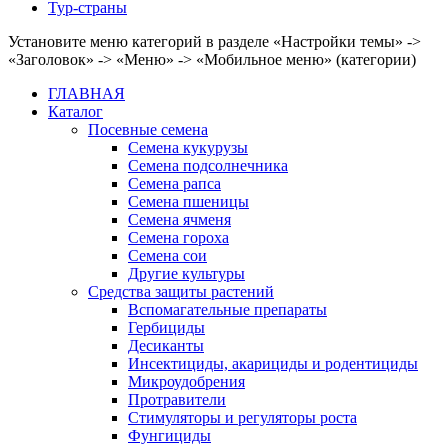
Тур-страны
Установите меню категорий в разделе «Настройки темы» ->
«Заголовок» -> «Меню» -> «Мобильное меню» (категории)
ГЛАВНАЯ
Каталог
Посевные семена
Семена кукурузы
Семена подсолнечника
Семена рапса
Семена пшеницы
Семена ячменя
Семена гороха
Семена сои
Другие культуры
Средства защиты растений
Вспомагательные препараты
Гербициды
Десиканты
Инсектициды, акарициды и родентициды
Микроудобрения
Протравители
Стимуляторы и регуляторы роста
Фунгициды