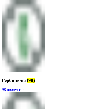
Гербициды
(98)
98 продуктов