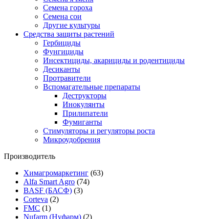
Семена гороха
Семена сои
Другие культуры
Средства защиты растений
Гербициды
Фунгициды
Инсектициды, акарициды и родентициды
Десиканты
Протравители
Вспомагательные препараты
Деструкторы
Инокулянты
Прилипатели
Фумиганты
Стимуляторы и регуляторы роста
Микроудобрения
Производитель
Химагромаркетинг
(63)
Alfa Smart Agro
(74)
BASF (БАСФ)
(3)
Corteva
(2)
FMC
(1)
Nufarm (Нуфарм)
(2)