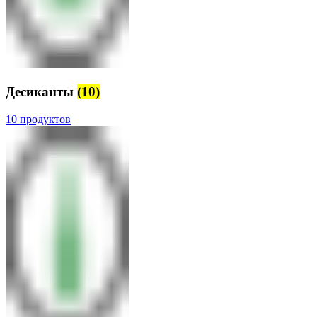
Десиканты
(10)
10 продуктов