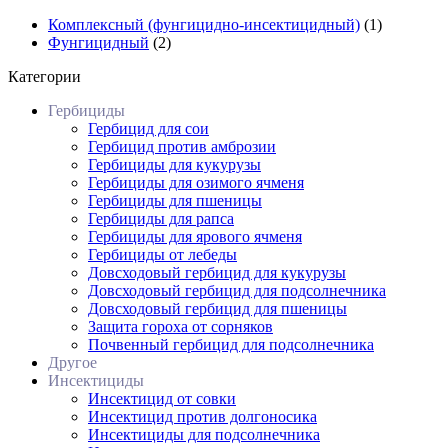
Комплексный (фунгицидно-инсектицидный)
(1)
Фунгицидный
(2)
Категории
Гербициды
Гербицид для сои
Гербицид против амброзии
Гербициды для кукурузы
Гербициды для озимого ячменя
Гербициды для пшеницы
Гербициды для рапса
Гербициды для ярового ячменя
Гербициды от лебеды
Довсходовый гербицид для кукурузы
Довсходовый гербицид для подсолнечника
Довсходовый гербицид для пшеницы
Защита гороха от сорняков
Почвенный гербицид для подсолнечника
Другое
Инсектициды
Инсектицид от совки
Инсектицид против долгоносика
Инсектициды для подсолнечника