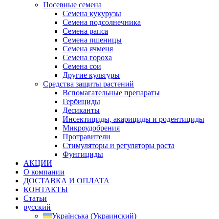
Посевные семена
Семена кукурузы
Семена подсолнечника
Семена рапса
Семена пшеницы
Семена ячменя
Семена гороха
Семена сои
Другие культуры
Средства защиты растений
Вспомагательные препараты
Гербициды
Десиканты
Инсектициды, акарициды и родентициды
Микроудобрения
Протравители
Стимуляторы и регуляторы роста
Фунгициды
АКЦИИ
О компании
ДОСТАВКА И ОПЛАТА
КОНТАКТЫ
Статьи
русский
Українська
(
Украинский
)