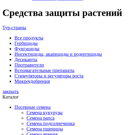
Средства защиты растений
Тур-страны
Все
продукты
Гербициды
Фунгициды
Инсектициды, акарициды и родентициды
Десиканты
Протравители
Вспомагательные препараты
Стимуляторы и регуляторы роста
Микроудобрения
закрыть
Каталог
Посевные семена
Семена кукурузы
Семена рапса
Семена подсолнечника
Семена пшеницы
Семена ячменя