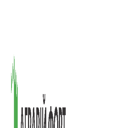
08601, Київська обл., М Васильків, вул. Головачова 1Б, офіс 1
(097) 171-73-50
(050) 586-76-20