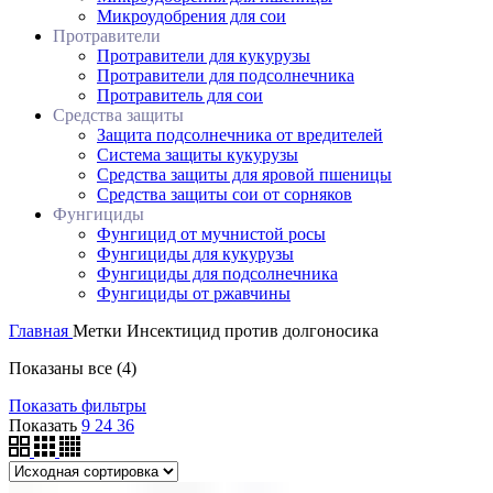
Микроудобрения для сои
Протравители
Протравители для кукурузы
Протравители для подсолнечника
Протравитель для сои
Средства защиты
Защита подсолнечника от вредителей
Система защиты кукурузы
Средства защиты для яровой пшеницы
Средства защиты сои от сорняков
Фунгициды
Фунгицид от мучнистой росы
Фунгициды для кукурузы
Фунгициды для подсолнечника
Фунгициды от ржавчины
Главная
Метки
Инсектицид против долгоносика
Показаны все (4)
Показать фильтры
Показать
9
24
36