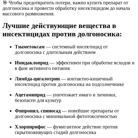
🎯 Чтобы предотвратить потери, важно купить препарат от
долгоносика и провести обработку инсектицидом до начала
массового размножения.
Лучшие действующие вещества в
инсектицидах против долгоносика:
Тиаметоксам
— системный инсектицид от
долгоносика с длительным действием
Имидаклоприд
— эффективен при обработке всходов и
в фазе активного питания
Лямбда-цигалотрин
— контактно-кишечный
инсектицид против долгоносика на подсолнечнике
Ацетамиприд
— уничтожает имаго и личинки,
безопасен для культур
Фипронил, спиносад
— новейшие препараты от
долгоносика с минимальной фитотоксичностью
Хлорпирифос
— фумигантное действие против
скрытноживущих стадий долгоносика