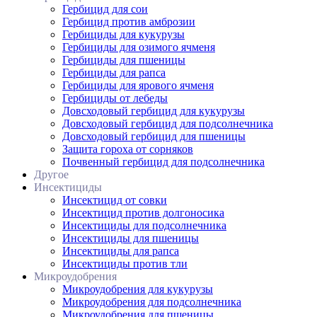
Гербицид для сои
Гербицид против амброзии
Гербициды для кукурузы
Гербициды для озимого ячменя
Гербициды для пшеницы
Гербициды для рапса
Гербициды для ярового ячменя
Гербициды от лебеды
Довсходовый гербицид для кукурузы
Довсходовый гербицид для подсолнечника
Довсходовый гербицид для пшеницы
Защита гороха от сорняков
Почвенный гербицид для подсолнечника
Другое
Инсектициды
Инсектицид от совки
Инсектицид против долгоносика
Инсектициды для подсолнечника
Инсектициды для пшеницы
Инсектициды для рапса
Инсектициды против тли
Микроудобрения
Микроудобрения для кукурузы
Микроудобрения для подсолнечника
Микроудобрения для пшеницы