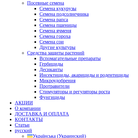
Посевные семена
Семена кукурузы
Семена подсолнечника
Семена рапса
Семена пшеницы
Семена ячменя
Семена гороха
Семена сои
Другие культуры
Средства защиты растений
Вспомагательные препараты
Гербициды
Десиканты
Инсектициды, акарициды и родентициды
Микроудобрения
Протравители
Стимуляторы и регуляторы роста
Фунгициды
АКЦИИ
О компании
ДОСТАВКА И ОПЛАТА
КОНТАКТЫ
Статьи
русский
Українська
(
Украинский
)