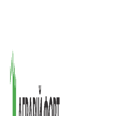
08601, Київська обл., М Васильків, вул. Головачова 1Б, офіс 1