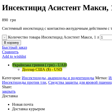
Инсектицид Асистент Макси, 
890
грн
Системный инсектицид с контактно-желудочным действием с 
Количество товара Инсектицид Асистент Макси, 1 л
В корзину
Быстрый заказ
Сравнить
Add to wishlist
Українська гривня ( грн) - UAH
Доллар США ($) - USD
Категория:
Инсектициды, акарициды и родентициды
Метки:
И
Инсектициды против тли
,
Средства защиты для яровой пшени
Share:
закрыть
Доставка
Новая почта
Доставка курьером