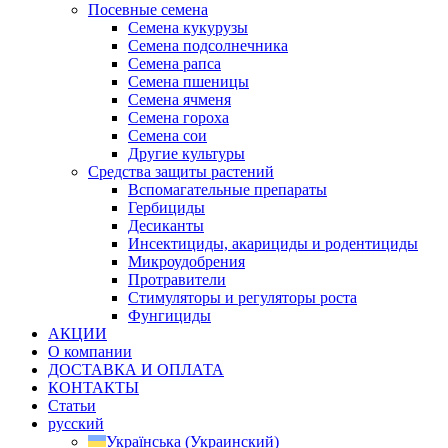
Посевные семена
Семена кукурузы
Семена подсолнечника
Семена рапса
Семена пшеницы
Семена ячменя
Семена гороха
Семена сои
Другие культуры
Средства защиты растений
Вспомагательные препараты
Гербициды
Десиканты
Инсектициды, акарициды и родентициды
Микроудобрения
Протравители
Стимуляторы и регуляторы роста
Фунгициды
АКЦИИ
О компании
ДОСТАВКА И ОПЛАТА
КОНТАКТЫ
Статьи
русский
Українська
(
Украинский
)