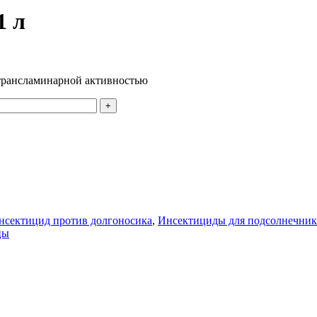
1 л
трансламинарной активностью
нсектицид против долгоносика
,
Инсектициды для подсолнечник
цы