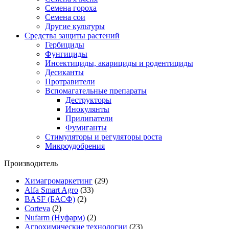
Семена гороха
Семена сои
Другие культуры
Средства защиты растений
Гербициды
Фунгициды
Инсектициды, акарициды и родентициды
Десиканты
Протравители
Вспомагательные препараты
Деструкторы
Инокулянты
Прилипатели
Фумиганты
Стимуляторы и регуляторы роста
Микроудобрения
Производитель
Химагромаркетинг
(29)
Alfa Smart Agro
(33)
BASF (БАСФ)
(2)
Corteva
(2)
Nufarm (Нуфарм)
(2)
Агрохимические технологии
(23)