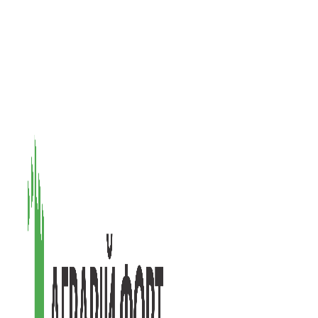
08601, Київська обл., М Васильків, вул. Головачова 1Б, офіс 1
(097) 171-73-50
(050) 586-76-20