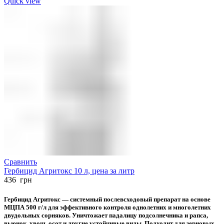
Quick view
Сравнить
Гербицид Агритокс 10 л, цена за литр
436
грн
Гербицид Агритокс — системный послевсходовый препарат на основе
МЦПА 500 г/л для эффективного контроля однолетних и многолетних
двудольных сорняков. Уничтожает падалицу подсолнечника и рапса,
вьюнок, хвощ, осот и другие устойчивые виды. Подходит для зерновых,