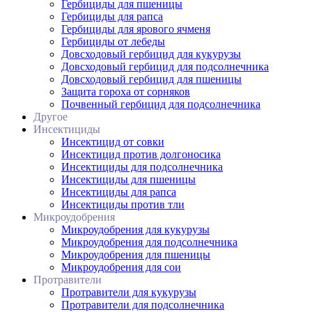
Гербициды для пшеницы
Гербициды для рапса
Гербициды для ярового ячменя
Гербициды от лебеды
Довсходовый гербицид для кукурузы
Довсходовый гербицид для подсолнечника
Довсходовый гербицид для пшеницы
Защита гороха от сорняков
Почвенный гербицид для подсолнечника
Другое
Инсектициды
Инсектицид от совки
Инсектицид против долгоносика
Инсектициды для подсолнечника
Инсектициды для пшеницы
Инсектициды для рапса
Инсектициды против тли
Микроудобрения
Микроудобрения для кукурузы
Микроудобрения для подсолнечника
Микроудобрения для пшеницы
Микроудобрения для сои
Протравители
Протравители для кукурузы
Протравители для подсолнечника