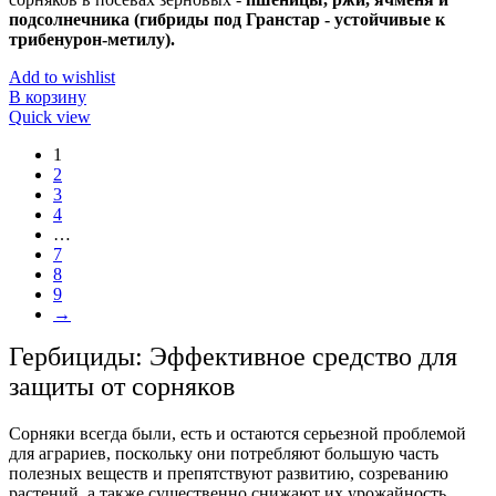
подсолнечника (гибриды под Гранстар - устойчивые к
трибенурон-метилу).
Add to wishlist
В корзину
Quick view
1
2
3
4
…
7
8
9
→
Гербициды: Эффективное средство для
защиты от сорняков
Сорняки всегда были, есть и остаются серьезной проблемой
для аграриев, поскольку они потребляют большую часть
полезных веществ и препятствуют развитию, созреванию
растений, а также существенно снижают их урожайность.