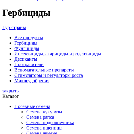
Гербициды
Тур-страны
Все
продукты
Гербициды
Фунгициды
Инсектициды, акарициды и родентициды
Десиканты
Протравители
Вспомагательные препараты
Стимуляторы и регуляторы роста
Микроудобрения
закрыть
Каталог
Посевные семена
Семена кукурузы
Семена рапса
Семена подсолнечника
Семена пшеницы
Семена ячменя