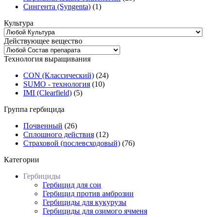
Сингента (Syngenta)
(1)
Культура
Действующее вещество
Технология выращивания
CON (Классический)
(24)
SUMO - технология
(10)
ІMI (Сlearfield)
(5)
Группа гербицида
Почвенный
(26)
Сплошного действия
(12)
Страховой (послевсходовый)
(76)
Категории
Гербициды
Гербицид для сои
Гербицид против амброзии
Гербициды для кукурузы
Гербициды для озимого ячменя