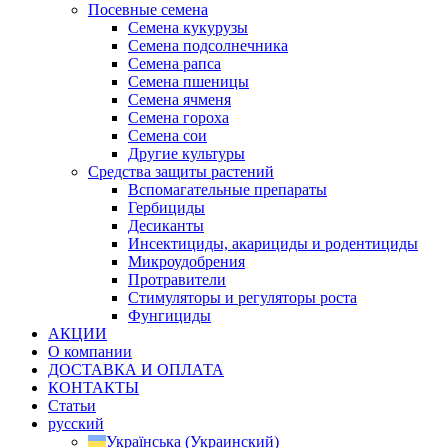
Посевные семена
Семена кукурузы
Семена подсолнечника
Семена рапса
Семена пшеницы
Семена ячменя
Семена гороха
Семена сои
Другие культуры
Средства защиты растений
Вспомагательные препараты
Гербициды
Десиканты
Инсектициды, акарициды и родентициды
Микроудобрения
Протравители
Стимуляторы и регуляторы роста
Фунгициды
АКЦИИ
О компании
ДОСТАВКА И ОПЛАТА
КОНТАКТЫ
Статьи
русский
Українська
(
Украинский
)