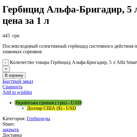
Гербицид Альфа-Бригадир, 5 л
цена за 1 л
445
грн
Послевсходовый селективный гербицид системного действия п
злаковых сорняков
Количество товара Гербицид Альфа-Бригадир, 5 л Alfa Smart 
В корзину
Быстрый заказ
Сравнить
Add to wishlist
Українська гривня ( грн) - UAH
Доллар США ($) - USD
Категория:
Гербициды
Share:
закрыть
Доставка