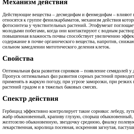
Механизм действия
Действующие вещества – десмедифам и фенмедифам – влияют н
относятся к группе фенилкарбаматов, механизм действия кото
фотосинтеза у чувствительных растений. Этофумезат поглощае
молодыми побегами, когда они контактируют с водным раствор
повышенная влажность почвы способствует увеличению эффекти
содержание в почве органического вещества, напротив, снижаю
сильном замедлении митотического деления клеток.
Свойства
Оптимальная фаза развития сорняков – появление семядолей у 
Пропуск оптимальных фаз развития сорных растений приводит
применять в жаркую погоду, при угрозе заморозки, при резких
растений градом и в тяжелых баковых смесях.
Спектр действия
Гербицид эффективно контролирует такие сорняки: лебеду, лу
жабр обыкновенный, крапиву глухую, спорыш обыкновенный, 
желтозелю обыкновенную, звездочку среднюю, фиалку полевую
лекарственная, королица посевная, искренняя загнутая, пастуш