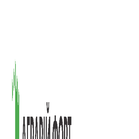
08601, Київська обл., М Васильків, вул. Головачова 1Б, офіс 1
(097) 171-73-50
(050) 586-76-20