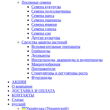
Посевные семена
Семена кукурузы
Семена подсолнечника
Семена рапса
Семена пшеницы
Семена ячменя
Семена гороха
Семена сои
Другие культуры
Средства защиты растений
Вспомагательные препараты
Гербициды
Десиканты
Инсектициды, акарициды и родентициды
Микроудобрения
Протравители
Стимуляторы и регуляторы роста
Фунгициды
АКЦИИ
О компании
ДОСТАВКА И ОПЛАТА
КОНТАКТЫ
Статьи
русский
Українська
(
Украинский
)