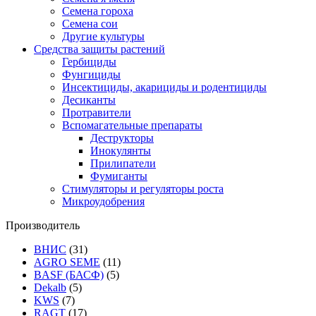
Семена гороха
Семена сои
Другие культуры
Средства защиты растений
Гербициды
Фунгициды
Инсектициды, акарициды и родентициды
Десиканты
Протравители
Вспомагательные препараты
Деструкторы
Инокулянты
Прилипатели
Фумиганты
Стимуляторы и регуляторы роста
Микроудобрения
Производитель
ВНИС
(31)
AGRO SEME
(11)
BASF (БАСФ)
(5)
Dekalb
(5)
KWS
(7)
RAGT
(17)