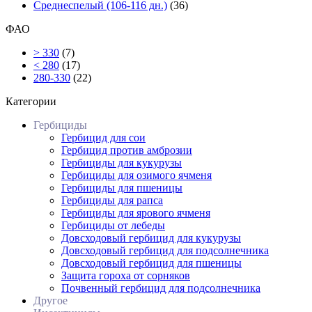
Среднеспелый (106-116 дн.)
(36)
ФАО
> 330
(7)
< 280
(17)
280-330
(22)
Категории
Гербициды
Гербицид для сои
Гербицид против амброзии
Гербициды для кукурузы
Гербициды для озимого ячменя
Гербициды для пшеницы
Гербициды для рапса
Гербициды для ярового ячменя
Гербициды от лебеды
Довсходовый гербицид для кукурузы
Довсходовый гербицид для подсолнечника
Довсходовый гербицид для пшеницы
Защита гороха от сорняков
Почвенный гербицид для подсолнечника
Другое