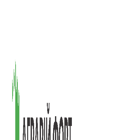
08601, Київська обл., М Васильків, вул. Головачова 1Б, офіс 1