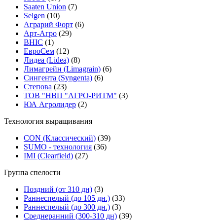
Saaten Union
(7)
Selgen
(10)
Аграрий Форт
(6)
Арт-Агро
(29)
ВНІС
(1)
ЕвроСем
(12)
Лидеа (Lidea)
(8)
Лимагрейн (Limagrain)
(6)
Сингента (Syngenta)
(6)
Степова
(23)
ТОВ "НВП "АГРО-РИТМ"
(3)
ЮА Агролидер
(2)
Технология выращивания
CON (Классический)
(39)
SUMO - технология
(36)
ІMI (Сlearfield)
(27)
Группа спелости
Поздний (от 310 дн)
(3)
Раннеспелый (до 105 дн.)
(33)
Раннеспелый (до 300 дн.)
(3)
Среднеранний (300-310 дн)
(39)