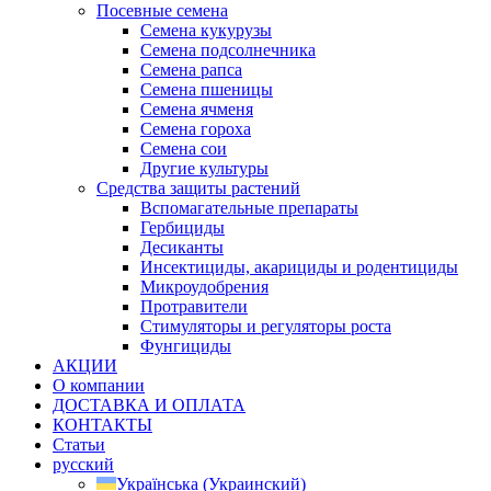
Посевные семена
Семена кукурузы
Семена подсолнечника
Семена рапса
Семена пшеницы
Семена ячменя
Семена гороха
Семена сои
Другие культуры
Средства защиты растений
Вспомагательные препараты
Гербициды
Десиканты
Инсектициды, акарициды и родентициды
Микроудобрения
Протравители
Стимуляторы и регуляторы роста
Фунгициды
АКЦИИ
О компании
ДОСТАВКА И ОПЛАТА
КОНТАКТЫ
Статьи
русский
Українська
(
Украинский
)