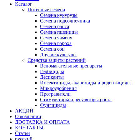
Каталог
Посевные семена
Семена кукурузы
Семена подсолнечника
Семена рапса
Семена пшеницы
Семена ячменя
Семена гороха
Семена сои
Другие культуры
Средства защиты растений
Вспомагательные препараты
Гербициды
Десиканты
Инсектициды, акарициды и родентициды
Микроудобрения
Протравители
Стимуляторы и регуляторы роста
Фунгициды
АКЦИИ
О компании
ДОСТАВКА И ОПЛАТА
КОНТАКТЫ
Статьи
русский