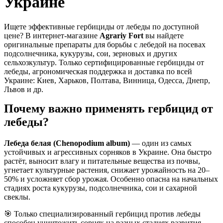
Украине
Ищете эффективные гербициды от лебеды по доступной
цене? В интернет-магазине
Agrariy Fort
вы найдете
оригинальные препараты для борьбы с лебедой на посевах
подсолнечника, кукурузы, сои, зерновых и других
сельхозкультур. Только сертифицированные гербициды от
лебеды, агрономическая поддержка и доставка по всей
Украине: Киев, Харьков, Полтава, Винница, Одесса, Днепр,
Львов и др.
Почему важно применять гербицид от
лебеды?
Лебеда белая (Chenopodium album)
— один из самых
устойчивых и агрессивных сорняков в Украине. Она быстро
растёт, выносит влагу и питательные вещества из почвы,
угнетает культурные растения, снижает урожайность на 20–
50% и усложняет сбор урожая. Особенно опасна на начальных
стадиях роста кукурузы, подсолнечника, сои и сахарной
свеклы.
🎯 Только специализированный гербицид против лебеды
способен уничтожить сорняк на разных стадиях развития —