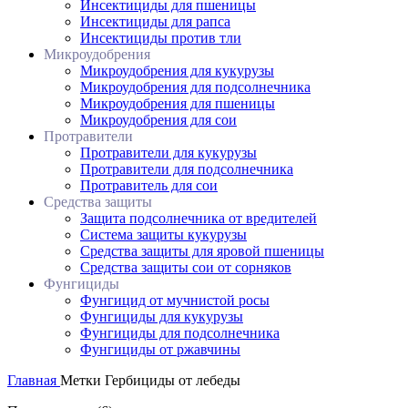
Инсектициды для пшеницы
Инсектициды для рапса
Инсектициды против тли
Микроудобрения
Микроудобрения для кукурузы
Микроудобрения для подсолнечника
Микроудобрения для пшеницы
Микроудобрения для сои
Протравители
Протравители для кукурузы
Протравители для подсолнечника
Протравитель для сои
Средства защиты
Защита подсолнечника от вредителей
Система защиты кукурузы
Средства защиты для яровой пшеницы
Средства защиты сои от сорняков
Фунгициды
Фунгицид от мучнистой росы
Фунгициды для кукурузы
Фунгициды для подсолнечника
Фунгициды от ржавчины
Главная
Метки
Гербициды от лебеды