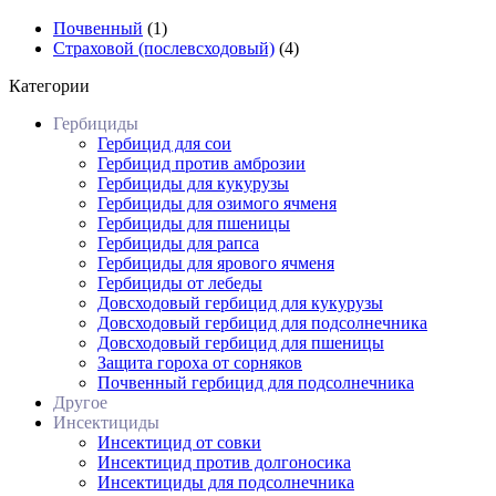
Почвенный
(1)
Страховой (послевсходовый)
(4)
Категории
Гербициды
Гербицид для сои
Гербицид против амброзии
Гербициды для кукурузы
Гербициды для озимого ячменя
Гербициды для пшеницы
Гербициды для рапса
Гербициды для ярового ячменя
Гербициды от лебеды
Довсходовый гербицид для кукурузы
Довсходовый гербицид для подсолнечника
Довсходовый гербицид для пшеницы
Защита гороха от сорняков
Почвенный гербицид для подсолнечника
Другое
Инсектициды
Инсектицид от совки
Инсектицид против долгоносика
Инсектициды для подсолнечника