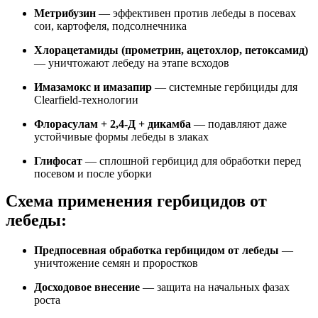
Метрибузин
— эффективен против лебеды в посевах
сои, картофеля, подсолнечника
Хлорацетамиды (прометрин, ацетохлор, петоксамид)
— уничтожают лебеду на этапе всходов
Имазамокс и имазапир
— системные гербициды для
Clearfield-технологии
Флорасулам + 2,4-Д + дикамба
— подавляют даже
устойчивые формы лебеды в злаках
Глифосат
— сплошной гербицид для обработки перед
посевом и после уборки
Схема применения гербицидов от
лебеды:
Предпосевная обработка гербицидом от лебеды
—
уничтожение семян и проростков
Досходовое внесение
— защита на начальных фазах
роста