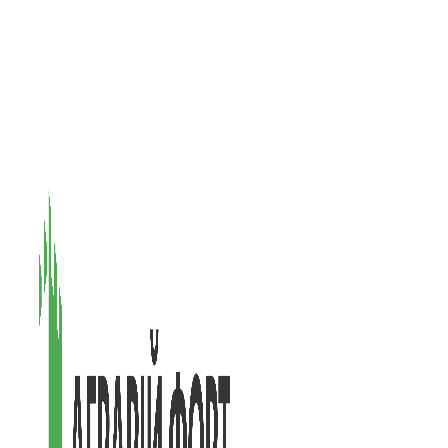
08601, Київська обл., М Васильків, вул. Головачова 1Б, офіс 1
(097) 171-73-50
(050) 586-76-20