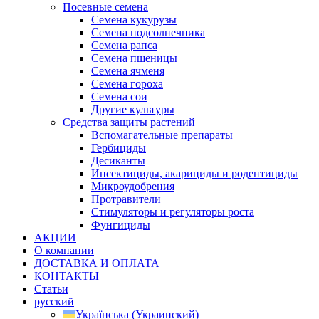
Посевные семена
Семена кукурузы
Семена подсолнечника
Семена рапса
Семена пшеницы
Семена ячменя
Семена гороха
Семена сои
Другие культуры
Средства защиты растений
Вспомагательные препараты
Гербициды
Десиканты
Инсектициды, акарициды и родентициды
Микроудобрения
Протравители
Стимуляторы и регуляторы роста
Фунгициды
АКЦИИ
О компании
ДОСТАВКА И ОПЛАТА
КОНТАКТЫ
Статьи
русский
Українська
(
Украинский
)