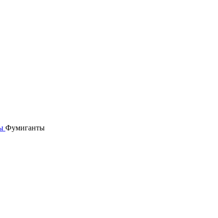
ты
Фумиганты