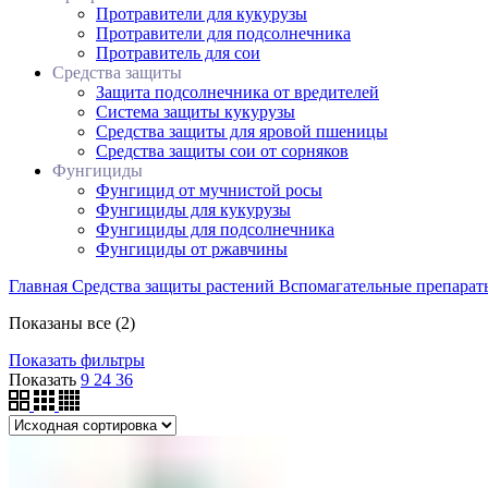
Протравители для кукурузы
Протравители для подсолнечника
Протравитель для сои
Средства защиты
Защита подсолнечника от вредителей
Система защиты кукурузы
Средства защиты для яровой пшеницы
Средства защиты сои от сорняков
Фунгициды
Фунгицид от мучнистой росы
Фунгициды для кукурузы
Фунгициды для подсолнечника
Фунгициды от ржавчины
Главная
Средства защиты растений
Вспомагательные препара
Показаны все (2)
Показать фильтры
Показать
9
24
36