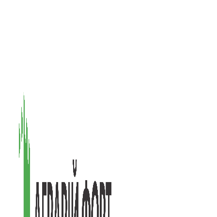
08601, Київська обл., М Васильків, вул. Головачова 1Б, офіс 1