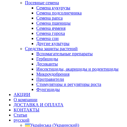
Посевные семена
Семена кукурузы
Семена подсолнечника
Семена рапса
Семена пшеницы
Семена ячменя
Семена гороха
Семена сои
Другие культуры
Средства защиты растений
Вспомагательные препараты
Гербициды
Десиканты
Инсектициды, акарициды и родентициды
Микроудобрения
Протравители
Стимуляторы и регуляторы роста
Фунгициды
АКЦИИ
О компании
ДОСТАВКА И ОПЛАТА
КОНТАКТЫ
Статьи
русский
Українська
(
Украинский
)