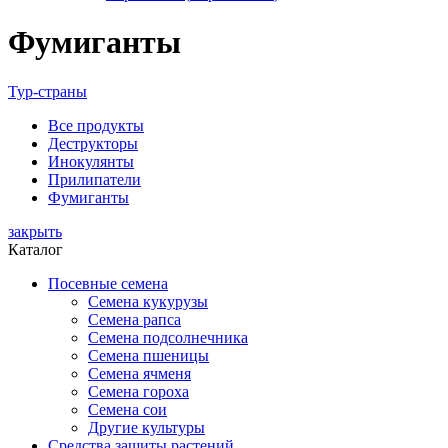
Фумиганты
Тур-страны
Все
продукты
Деструкторы
Инокулянты
Прилипатели
Фумиганты
закрыть
Каталог
Посевные семена
Семена кукурузы
Семена рапса
Семена подсолнечника
Семена пшеницы
Семена ячменя
Семена гороха
Семена сои
Другие культуры
Средства защиты растений