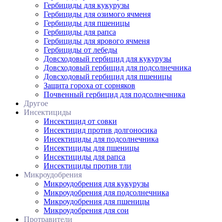
Гербициды для кукурузы
Гербициды для озимого ячменя
Гербициды для пшеницы
Гербициды для рапса
Гербициды для ярового ячменя
Гербициды от лебеды
Довсходовый гербицид для кукурузы
Довсходовый гербицид для подсолнечника
Довсходовый гербицид для пшеницы
Защита гороха от сорняков
Почвенный гербицид для подсолнечника
Другое
Инсектициды
Инсектицид от совки
Инсектицид против долгоносика
Инсектициды для подсолнечника
Инсектициды для пшеницы
Инсектициды для рапса
Инсектициды против тли
Микроудобрения
Микроудобрения для кукурузы
Микроудобрения для подсолнечника
Микроудобрения для пшеницы
Микроудобрения для сои
Протравители