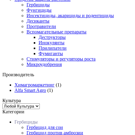
Гербициды
Фунгициды
Инсектициды, акарициды и родентициды
Десиканты
Протравители
Вспомагательные препараты
Деструкторы
Инокулянты
Прилипатели
Фумиганты
Стимуляторы и регуляторы роста
Микроудобрения
Производитель
Химагромаркетинг
(1)
Alfa Smart Agro
(1)
Культура
Категории
Гербициды
Гербицид для сои
Гербицид против амброзии