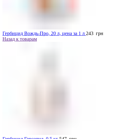
Гербицид Вождь-Про, 20 л, цена за 1 л
243
грн
Назад к товарам
Гербицид Герсотил, 0,5 кг
547
грн