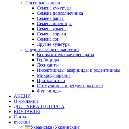
Посевные семена
Семена кукурузы
Семена подсолнечника
Семена рапса
Семена пшеницы
Семена ячменя
Семена гороха
Семена сои
Другие культуры
Средства защиты растений
Вспомагательные препараты
Гербициды
Десиканты
Инсектициды, акарициды и родентициды
Микроудобрения
Протравители
Стимуляторы и регуляторы роста
Фунгициды
АКЦИИ
О компании
ДОСТАВКА И ОПЛАТА
КОНТАКТЫ
Статьи
русский
Українська
(
Украинский
)