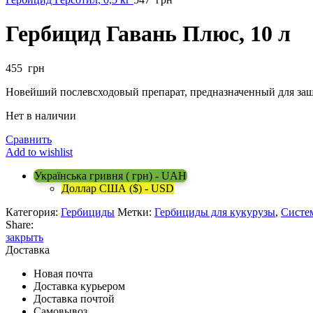
Гербицид Гавань Плюс, 10 л
455
грн
Новейший послевсходовый препарат, предназначенный для защ
Нет в наличии
Сравнить
Add to wishlist
Українська гривня ( грн) - UAH
Доллар США ($) - USD
Категория:
Гербициды
Метки:
Гербициды для кукурузы
,
Систе
Share:
закрыть
Доставка
Новая почта
Доставка курьером
Доставка почтой
Самовывоз