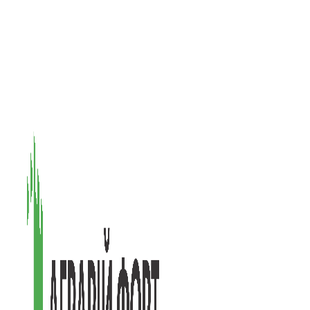
08601, Київська обл., М Васильків, вул. Головачова 1Б, офіс 1