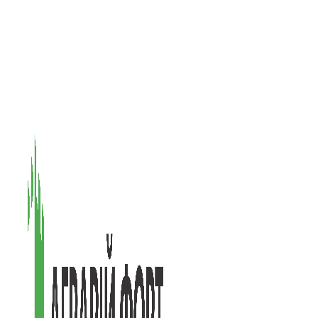
08601, Київська обл., М Васильків, вул. Головачова 1Б, офіс 1