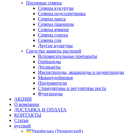
Посевные семена
Семена кукурузы
Семена подсолнечника
Семена рапса
Семена пшеницы
Семена ячменя
Семена гороха
Семена сои
Другие культуры
Средства защиты растений
Вспомагательные препараты
Гербициды
Десиканты
Инсектициды, акарициды и родентициды
Микроудобрения
Протравители
Стимуляторы и регуляторы роста
Фунгициды
АКЦИИ
О компании
ДОСТАВКА И ОПЛАТА
КОНТАКТЫ
Статьи
русский
Українська
(
Украинский
)