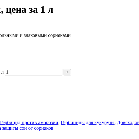
, цена за 1 л
дольными и злаковыми сорняками
 л
Гербицид против амброзии
,
Гербициды для кукурузы
,
Довсходов
 защиты сои от сорняков