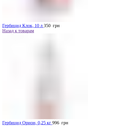
Гербицид Клок, 10 л
350
грн
Назад к товарам
Гербицид Орион, 0,25 кг
996
грн