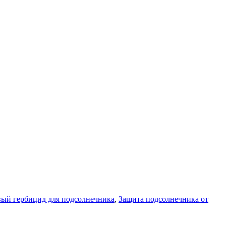
ый гербицид для подсолнечника
,
Защита подсолнечника от