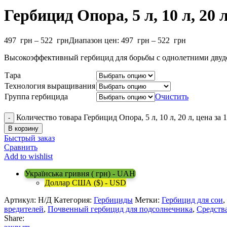
Гербицид Опора, 5 л, 10 л, 20 л
497
грн
–
522
грн
Диапазон цен: 497 грн – 522 грн
Высокоэффективный гербицид для борьбы с однолетними дву
Тара
Технология выращивания
Группа гербицида
Очистить
Количество товара Гербицид Опора, 5 л, 10 л, 20 л, цена за 1
В корзину
Быстрый заказ
Сравнить
Add to wishlist
Українська гривня ( грн) - UAH
Доллар США ($) - USD
Артикул:
Н/Д
Категория:
Гербициды
Метки:
Гербицид для сои
,
вредителей
,
Почвенный гербицид для подсолнечника
,
Средства
Share: