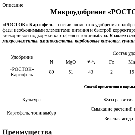
Описание
Микроудобрение «РОСТ
«РОСТОК» Картофель
–
состав элементов удобрения подобра
фазы необходимыми элементами питания и быстрой корректиров
внекорневой подкормки картофеля и топинамбура.
В своем со
микроэлементы, аминокислоты, карбоновые кислоты, гумин
Состав удо
Удобрение
SО
N
MgO
Fe
Mn
3
«РОСТОК»
80
51
43
2
15
Картофель
Способ применения и нормы
Культура
Фаза развития
Смыкание растений 
Картофель, топинамбур
Зеленая ягода
Преимущества