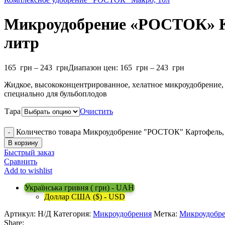
Микроудобрение «РОСТОК» Ка
литр
165
грн
–
243
грн
Диапазон цен: 165 грн – 243 грн
Жидкое, высококонцентрированное, хелатное микроудобрение, 
специально для бульбоплодов
Тара
Очистить
Количество товара Микроудобрение "РОСТОК" Картофель, 
В корзину
Быстрый заказ
Сравнить
Add to wishlist
Українська гривня ( грн) - UAH
Доллар США ($) - USD
Артикул:
Н/Д
Категория:
Микроудобрения
Метка:
Микроудобре
Share: