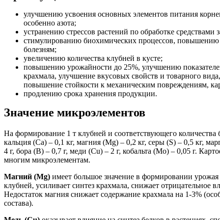
улучшению усвоения основных элементов питания корнев
особенно азота;
устранению стрессов растений по обработке средствами 
стимулированию биохимических процессов, повышению и
болезням;
увеличению количества клубней в кусте;
повышению урожайности до 25%, улучшению показателей
крахмала, улучшение вкусовых свойств и товарного вида
повышение стойкости к механическим повреждениям, кар
продлению срока хранения продукции.
Значение микроэлементов
На формирование 1 т клубней и соответствующего количества 
кальция (Ca) – 0,1 кг, магния (Mg) – 0,2 кг, серы (S) – 0,5 кг, мар
4 г, бора (B) – 0,7 г, меди (Cu) – 2 г, кобальта (Мo) – 0,05 г. К
многим микроэлементам.
Магний (Mg)
имеет большое значение в формировании урожая 
клубней, усиливает синтез крахмала, снижает отрицательное в
Недостаток магния снижает содержание крахмала на 1-3% (осо
состава).
Медь (Cu)
оказывает влияние на синтез белков в растениях, 