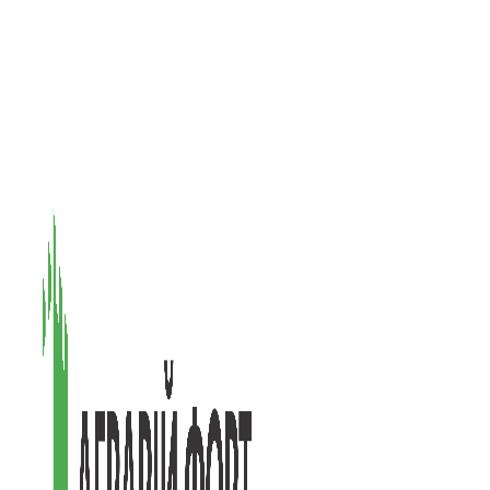
08601, Київська обл., М Васильків, вул. Головачова 1Б, офіс 1
(097) 171-73-50
(050) 586-76-20