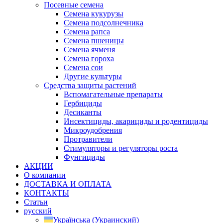
Посевные семена
Семена кукурузы
Семена подсолнечника
Семена рапса
Семена пшеницы
Семена ячменя
Семена гороха
Семена сои
Другие культуры
Средства защиты растений
Вспомагательные препараты
Гербициды
Десиканты
Инсектициды, акарициды и родентициды
Микроудобрения
Протравители
Стимуляторы и регуляторы роста
Фунгициды
АКЦИИ
О компании
ДОСТАВКА И ОПЛАТА
КОНТАКТЫ
Статьи
русский
Українська
(
Украинский
)