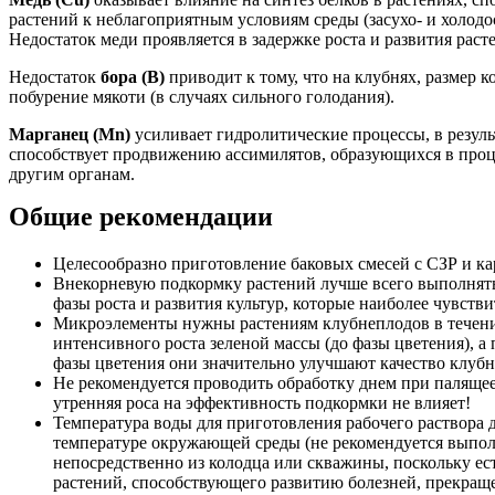
растений к неблагоприятным условиям среды (засухо- и холодо
Недостаток меди проявляется в задержке роста и развития рас
Недостаток
бора (В)
приводит к тому, что на клубнях, размер 
побурение мякоти (в случаях сильного голодания).
Марганец (Mn)
усиливает гидролитические процессы, в результ
способствует продвижению ассимилятов, образующихся в проце
другим органам.
Общие рекомендации
Целесообразно приготовление баковых смесей с СЗР и ка
Внекорневую подкормку растений лучше всего выполнять д
фазы роста и развития культур, которые наиболее чувст
Микроэлементы нужны растениям клубнеплодов в течение
интенсивного роста зеленой массы (до фазы цветения), 
фазы цветения они значительно улучшают качество клубн
Не рекомендуется проводить обработку днем ​​при паляще
утренняя роса на эффективность подкормки не влияет!
Температура воды для приготовления рабочего раствора
температуре окружающей среды
(не рекомендуется выпо
непосредственно из колодца или скважины, поскольку ест
растений, способствующего развитию болезней, прекраще