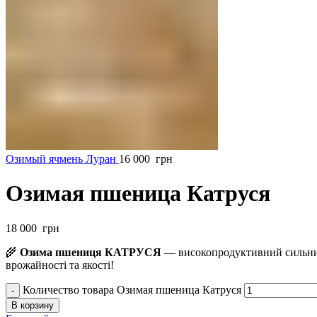
Озимый ячмень Луран
16 000
грн
Озимая пшеница Катруся
18 000
грн
🌾
Озима пшениця КАТРУСЯ
— високопродуктивний сильний
врожайності та якості!
Количество товара Озимая пшеница Катруся
В корзину