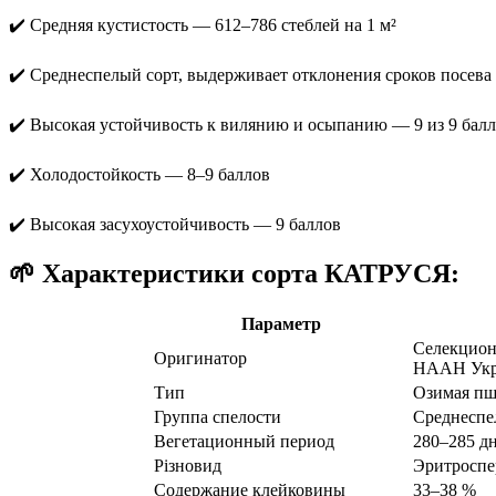
✔️ Средняя кустистость — 612–786 стеблей на 1 м²
✔️ Среднеспелый сорт, выдерживает отклонения сроков посева
✔️ Высокая устойчивость к вилянию и осыпанию — 9 из 9 бал
✔️ Холодостойкость — 8–9 баллов
✔️ Высокая засухоустойчивость — 9 баллов
🌱 Характеристики сорта КАТРУСЯ:
Параметр
Селекцион
Оригинатор
НААН Ук
Тип
Озимая п
Группа спелости
Среднеспе
Вегетационный период
280–285 д
Різновид
Эритросп
Содержание клейковины
33–38 %