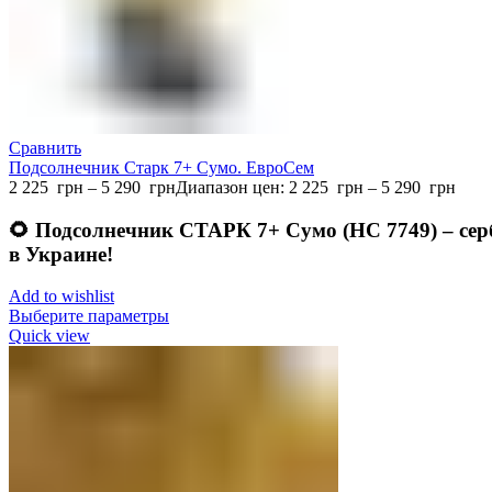
Сравнить
Подсолнечник Старк 7+ Сумо. ЕвроСем
2 225
грн
–
5 290
грн
Диапазон цен: 2 225 грн – 5 290 грн
🌻 Подсолнечник СТАРК 7+ Сумо (НС 7749) – сер
в Украине!
Add to wishlist
Выберите параметры
Quick view