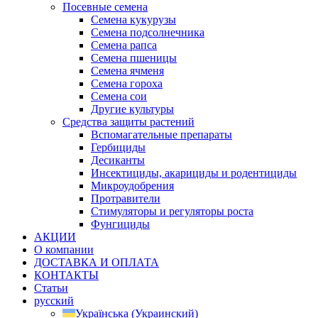
Посевные семена
Семена кукурузы
Семена подсолнечника
Семена рапса
Семена пшеницы
Семена ячменя
Семена гороха
Семена сои
Другие культуры
Средства защиты растений
Вспомагательные препараты
Гербициды
Десиканты
Инсектициды, акарициды и родентициды
Микроудобрения
Протравители
Стимуляторы и регуляторы роста
Фунгициды
АКЦИИ
О компании
ДОСТАВКА И ОПЛАТА
КОНТАКТЫ
Статьи
русский
Українська
(
Украинский
)