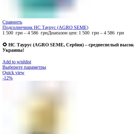
Сравнить
Подсолнечник НС Таурус (AGRO SEME)
1 500
грн
–
4 586
грн
Диапазон цен: 1 500 грн – 4 586 грн
🌻
НС Таурус (AGRO SEME, Сербия) – среднеспелый высок
Украины
!
Add to wishlist
Выберите параметры
Quick view
-12%