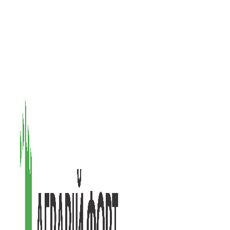
08601, Київська обл., М Васильків, вул. Головачова 1Б, офіс 1
(097) 171-73-50
(050) 586-76-20