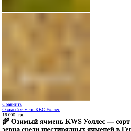
Сравнить
Озимый ячмень КВС Уоллес
16 000
грн
🌾 Озимый ячмень KWS Уоллес — сорт
зерна среди шестирядных ячменей в Г