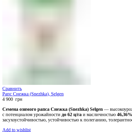
Сравнить
Рапс Снежка (Snezhka), Selgen
4 900
грн
Семена озимого рапса Снежка (Snezhka) Selgen
— высокоурож
с потенциалом урожайности
до 62 ц/га
и масличностью
46,36
засухоустойчивостью, устойчивостью к полеганию, толерантнос
Add to wishlist