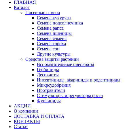
ГЛАВНАЯ
Каталог
Посевные семена
Семена кукурузы
Семена подсолнечника
Семена рапса
Семена пшеницы
Семена ячменя
Семена гороха
Семена сои
Другие культуры
Средства защиты растений
Вспомагательные препараты
Гербициды
Десиканты
Инсектициды, акарициды и родентициды
Микроудобрения
Протравители
Стимуляторы и регуляторы роста
Фунгициды
АКЦИИ
О компании
ДОСТАВКА И ОПЛАТА
КОНТАКТЫ
Статьи