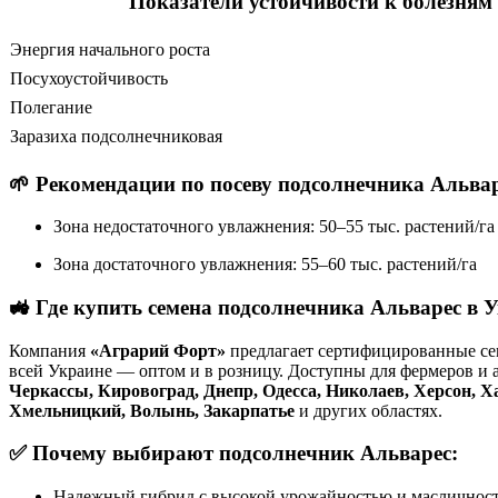
Показатели устойчивости к болезням
Энергия начального роста
Посухоустойчивость
Полегание
Заразиха подсолнечниковая
🌱
Рекомендации по посеву подсолнечника Альвар
Зона недостаточного увлажнения: 50–55 тыс. растений/га
Зона достаточного увлажнения: 55–60 тыс. растений/га
🚜
Где купить семена подсолнечника Альварес в 
Компания
«Аграрий Форт»
предлагает сертифицированные сем
всей Украине — оптом и в розницу. Доступны для фермеров и 
Черкассы, Кировоград, Днепр, Одесса, Николаев, Херсон, Х
Хмельницкий, Волынь, Закарпатье
и других областях.
✅
Почему выбирают подсолнечник Альварес:
Надежный гибрид с высокой урожайностью и масличнос