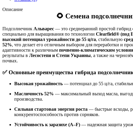
Описание
🌻
Семена подсолнечни
Подсолнечник
Альварес
— это среднеранний простой гибрид 
специально для выращивания по технологии
Clearfield® (под
высокий потенциал урожайности до 55 ц/га
, стабильную
сре
52%
, что делает его отличным выбором для переработки и про
адаптивности к различным
почвенно-климатическим услови
результаты в
Лесостепи и Степи Украины
, а также на черноз
почвах.
✅
Основные преимущества гибрида подсолнечник
Высокая урожайность
— потенциал до 55 ц/га, стабиль
Масличность 52%
— максимальный выход масла, выгод
производства.
Сильная стартовая энергия роста
— быстрые всходы, р
конкурентоспособность против сорняков.
Устойчивость к заразихе (A–F)
— надежная защита урож