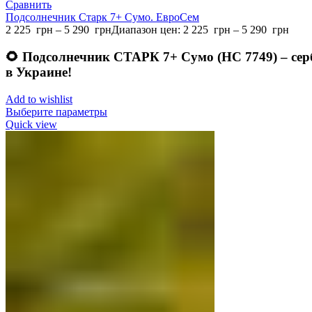
Сравнить
Подсолнечник Старк 7+ Сумо. ЕвроСем
2 225
грн
–
5 290
грн
Диапазон цен: 2 225 грн – 5 290 грн
🌻 Подсолнечник СТАРК 7+ Сумо (НС 7749) – сер
в Украине!
Add to wishlist
Выберите параметры
Quick view