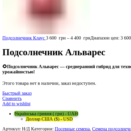
Подсолнечник Клаус
3 600
грн
–
4 400
грн
Диапазон цен: 3 600
Подсолнечник Альварес
🌻
Подсолнечник Альварес — среднеранний гибрид для техно
урожайностью
!
Этого товара нет в наличии, заказ недоступен.
Быстрый заказ
Сравнить
Add to wishlist
Українська гривня ( грн) - UAH
Доллар США ($) - USD
Артикул:
Н/Д
Категории:
Посевные семена
,
Семена подсолнеч