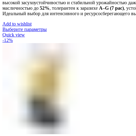
высокой засухоустойчивостью и стабильной урожайностью даже
масличностью до
52%
, толерантен к заразихе
A–G (7 рас)
, уст
Идеальный выбор для интенсивного и ресурсосберегающего в
Add to wishlist
Выберите параметры
Quick view
-12%