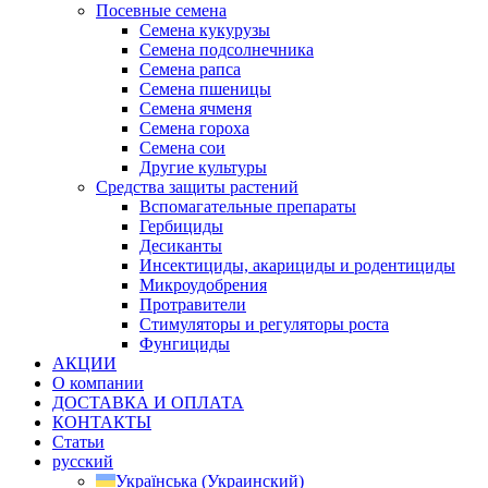
Посевные семена
Семена кукурузы
Семена подсолнечника
Семена рапса
Семена пшеницы
Семена ячменя
Семена гороха
Семена сои
Другие культуры
Средства защиты растений
Вспомагательные препараты
Гербициды
Десиканты
Инсектициды, акарициды и родентициды
Микроудобрения
Протравители
Стимуляторы и регуляторы роста
Фунгициды
АКЦИИ
О компании
ДОСТАВКА И ОПЛАТА
КОНТАКТЫ
Статьи
русский
Українська
(
Украинский
)