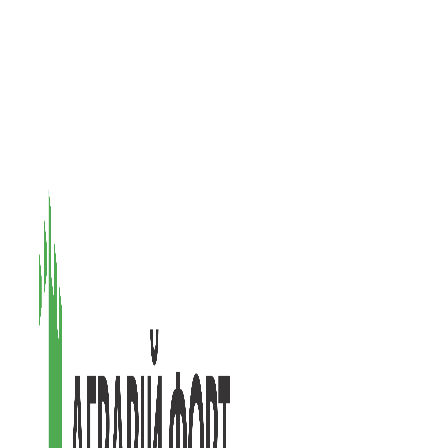
08601, Київська обл., М Васильків, вул. Головачова 1Б, офіс 1
(097) 171-73-50
(050) 586-76-20