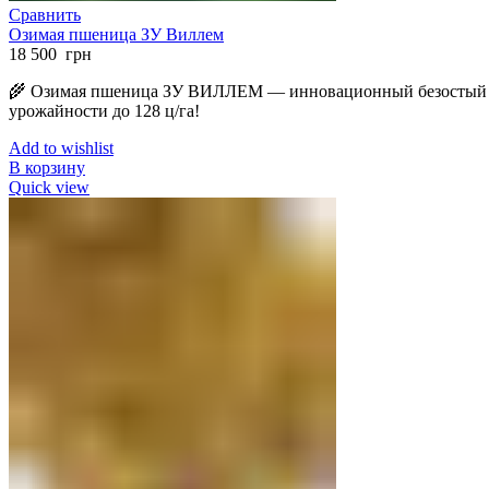
Сравнить
Озимая пшеница ЗУ Виллем
18 500
грн
🌾 Озимая пшеница ЗУ ВИЛЛЕМ — инновационный безостый 
урожайности до 128 ц/га!
Add to wishlist
В корзину
Quick view