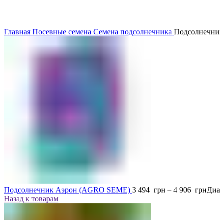
Главная
Посевные семена
Семена подсолнечника
Подсолнечни
Подсолнечник Аэрон (AGRO SEME)
3 494
грн
–
4 906
грн
Диа
Назад к товарам