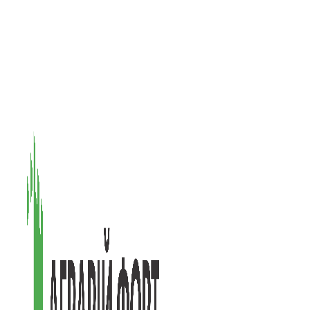
08601, Київська обл., М Васильків, вул. Головачова 1Б, офіс 1