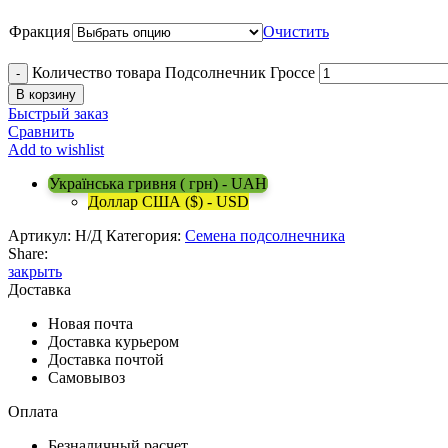
Фракция
Очистить
Количество товара Подсолнечник Гроссе
В корзину
Быстрый заказ
Сравнить
Add to wishlist
Українська гривня ( грн) - UAH
Доллар США ($) - USD
Артикул:
Н/Д
Категория:
Семена подсолнечника
Share:
закрыть
Доставка
Новая почта
Доставка курьером
Доставка почтой
Самовывоз
Оплата
Безналичный расчет