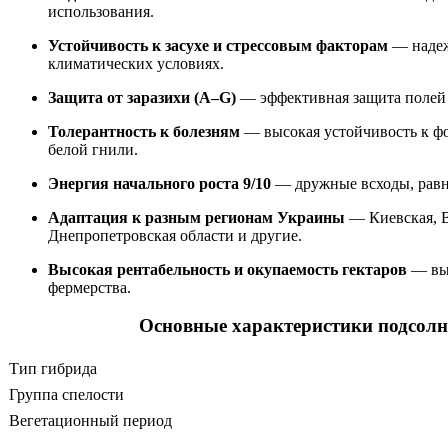
использования.
Устойчивость к засухе и стрессовым факторам
— надеж
климатических условиях.
Защита от заразихи (A–G)
— эффективная защита полей 
Толерантность к болезням
— высокая устойчивость к фо
белой гнили.
Энергия начального роста 9/10
— дружные всходы, равн
Адаптация к разным регионам Украины
— Киевская, В
Днепропетровская области и другие.
Высокая рентабельность и окупаемость гектаров
— выг
фермерства.
Основные характеристики подсол
Тип гибрида
Группа спелости
Вегетационный период