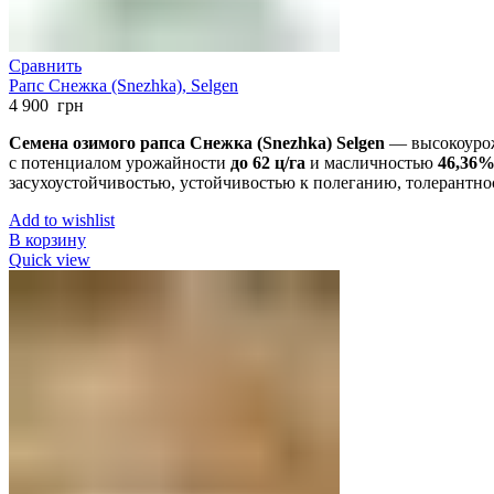
Сравнить
Рапс Снежка (Snezhka), Selgen
4 900
грн
Семена озимого рапса Снежка (Snezhka) Selgen
— высокоурож
с потенциалом урожайности
до 62 ц/га
и масличностью
46,36
засухоустойчивостью, устойчивостью к полеганию, толерантнос
Add to wishlist
В корзину
Quick view