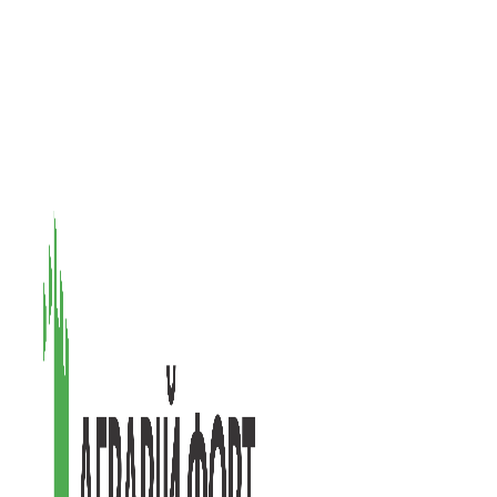
08601, Київська обл., М Васильків, вул. Головачова 1Б, офіс 1
(097) 171-73-50
(050) 586-76-20