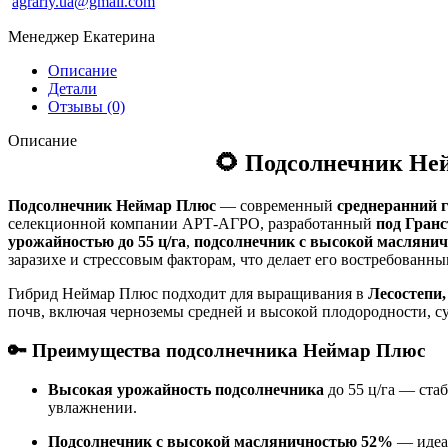
agrariy.ua@gmail.com
Менеджер Екатерина
Описание
Детали
Отзывы (0)
Описание
🌻
Подсолнечник Не
Подсолнечник Неймар Плюс
— современный
среднеранний 
селекционной компании АРТ-АГРО, разработанный
под Гранс
урожайностью до 55 ц/га
,
подсолнечник с высокой масляни
заразихе и стрессовым факторам, что делает его востребованн
Гибрид Неймар Плюс подходит для выращивания в
Лесостепи
почв, включая черноземы средней и высокой плодородности, с
🔑 Преимущества подсолнечника Неймар Плюс
Высокая урожайность подсолнечника
до 55 ц/га — ста
увлажнении.
Подсолнечник с высокой масляничностью 52%
— идеал