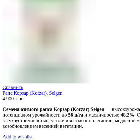
Сравнить
Рапс Корзар (Korzar), Selgen
4 900
грн
Семена озимого рапса Корзар (Korzar) Selgen
— высокоурожай
потенциалом урожайности до
56 ц/га
и масличностью
48,2%
. 
засухоустойчивостью, устойчивостью к полеганию, медленны
возобновлением весенней вегетации.
Add to wishlist