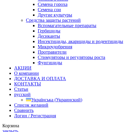
Семена гороха
Семена сои
Другие культуры
Средства защиты растений
Вспомагательные препараты
Гербициды
Десиканты
Инсектициды, акарициды и родентициды
Микроудобрения
Протравители
Стимуляторы и регуляторы роста
Фунгициды
АКЦИИ
О компании
ДОСТАВКА И ОПЛАТА
КОНТАКТЫ
Статьи
русский
Українська
(
Украинский
)
Список желаний
Сравнить
Логин / Регистрация
Корзина
закрыть