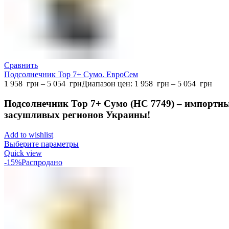
Сравнить
Подсолнечник Тор 7+ Сумо. ЕвроСем
1 958
грн
–
5 054
грн
Диапазон цен: 1 958 грн – 5 054 грн
Подсолнечник Тор 7+ Сумо (НС 7749) – импортны
засушливых регионов Украины!
Add to wishlist
Выберите параметры
Quick view
-15%
Распродано