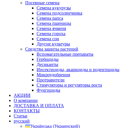
Посевные семена
Семена кукурузы
Семена подсолнечника
Семена рапса
Семена пшеницы
Семена ячменя
Семена гороха
Семена сои
Другие культуры
Средства защиты растений
Вспомагательные препараты
Гербициды
Десиканты
Инсектициды, акарициды и родентициды
Микроудобрения
Протравители
Стимуляторы и регуляторы роста
Фунгициды
АКЦИИ
О компании
ДОСТАВКА И ОПЛАТА
КОНТАКТЫ
Статьи
русский
Українська
(
Украинский
)